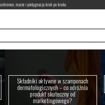
logicznych – co odróżnia produkt skuteczny od marketingowego?
lne zagrożenie zdrowotne
 jak jej zapobiegać
 objawy, rehabilitacja
kie daje informacje i kiedy wykonuje się RTG zębów
Składniki aktywne w szamponach
dermatologicznych – co odróżnia
produkt skuteczny od
marketingowego?