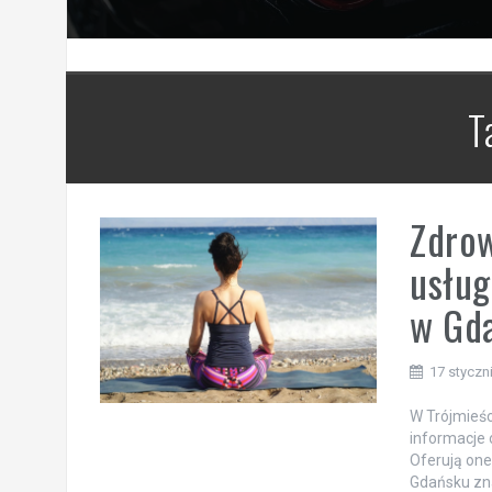
T
Zdrow
usług
w Gda
17 styczn
W Trójmieśc
informacje 
Oferują one
Gdańsku znaj