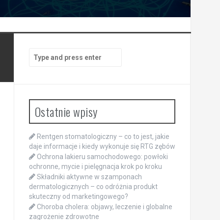
Search
for:
Ostatnie wpisy
Rentgen stomatologiczny – co to jest, jakie
daje informacje i kiedy wykonuje się RTG zębów
Ochrona lakieru samochodowego: powłoki
ochronne, mycie i pielęgnacja krok po kroku
Składniki aktywne w szamponach
dermatologicznych – co odróżnia produkt
skuteczny od marketingowego?
Choroba cholera: objawy, leczenie i globalne
zagrożenie zdrowotne