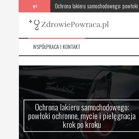
Skip
to
Składniki aktywne w szamponach dermato
content
Choroba cholera: objawy, leczenie i globa
Opryszczka: przyczyny, objawy, leczenie i
WSPÓŁPRACA I KONTAKT
Osłabienie mięśni dna miednicy: przyczyny,
Rentgen stomatologiczny – co to jest, ja
est,
Ochrona lakieru samochodowego:
nuje
powłoki ochronne, mycie i pielęgnacja
krok po kroku