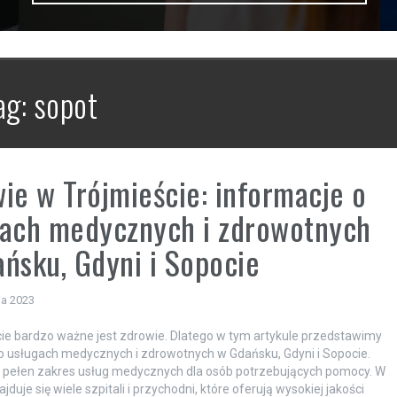
ag:
sopot
ie w Trójmieście: informacje o
ach medycznych i zdrowotnych
ńsku, Gdyni i Sopocie
ia 2023
ie bardzo ważne jest zdrowie. Dlatego w tym artykule przedstawimy
o usługach medycznych i zdrowotnych w Gdańsku, Gdyni i Sopocie.
 pełen zakres usług medycznych dla osób potrzebujących pomocy. W
duje się wiele szpitali i przychodni, które oferują wysokiej jakości