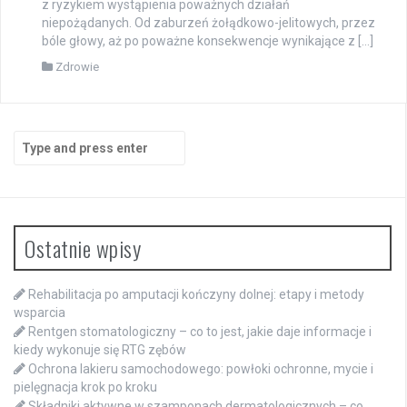
z ryzykiem wystąpienia poważnych działań
niepożądanych. Od zaburzeń żołądkowo-jelitowych, przez
bóle głowy, aż po poważne konsekwencje wynikające z […]
Zdrowie
Search
for:
Ostatnie wpisy
Rehabilitacja po amputacji kończyny dolnej: etapy i metody
wsparcia
Rentgen stomatologiczny – co to jest, jakie daje informacje i
kiedy wykonuje się RTG zębów
Ochrona lakieru samochodowego: powłoki ochronne, mycie i
pielęgnacja krok po kroku
Składniki aktywne w szamponach dermatologicznych – co