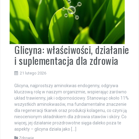
Glicyna: właściwości, działanie
i suplementacja dla zdrowia
21 lutego 2026
Glicyna, najprostszy aminokwas endogenny, odgrywa
kluczową rolę w naszym organizmie, wspierając zarówno
układ trawienny, jak i odpornościowy. Stanowiąc około 11%
wszystkich aminokwasów, ma fundamentalne znaczenie
dla regeneracji tkanek oraz produkcji kolagenu, co czyni ją
nieocenionym składnikiem dla zdrowia stawów i skóry. Co
więcej, jej działanie prozdrowotne sięga daleko poza te
aspekty – glicyna działa jako […]
Zdrowie