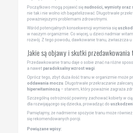
Początkowo mogą pojawić się
nudności, wymioty oraz s
nie tak i nie wolno ich bagatelizować. Długotrwałe prz
poważniejszymi problemami zdrowotnymi.
Wśród potencjalnych konsekwencji wymienia się
uszkodz
w naszym organizmie. Co więcej, u dzieci nadmiar wita
rozwój. Z tego powodu, dawkowanie tranu, zwłaszcza u 
Jakie są objawy i skutki przedawkowania 
Przedawkowanie tranu daje o sobie znać na różne spos
a nawet
paradoksalny wzrost wagi
.
Oprócz tego, zbyt duża ilość tranu w organizmie może 
oddawania moczu
. Długotrwałe przekraczanie zalecan
hiperwitaminozą
– stanem, który poważnie zagraża zdr
Szczególną ostrożność powinny zachować kobiety w cią
dla rozwijającego się dziecka, prowadząc do
uszkodzeni
Pamiętajmy, że nadmierne spożycie tranu może równie
się rekomendowanych porcji.
Powiązane wpisy: