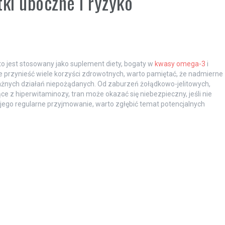
tki uboczne i ryzyko
o jest stosowany jako suplement diety, bogaty w
kwasy omega-3
i
 przynieść wiele korzyści zdrowotnych, warto pamiętać, że nadmierne
ażnych działań niepożądanych. Od zaburzeń żołądkowo-jelitowych,
 z hiperwitaminozy, tran może okazać się niebezpieczny, jeśli nie
ego regularne przyjmowanie, warto zgłębić temat potencjalnych