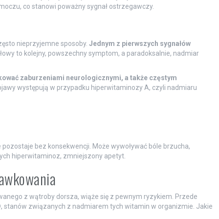
moczu, co stanowi poważny sygnał ostrzegawczy.
zęsto nieprzyjemne sposoby.
Jednym z pierwszych sygnałów
łowy to kolejny, powszechny symptom, a paradoksalnie, nadmiar
kować zaburzeniami neurologicznymi, a także częstym
jawy występują w przypadku hiperwitaminozy A, czyli nadmiaru
ie pozostaje bez konsekwencji. Może wywoływać bóle brzucha,
ych hiperwitaminoz, zmniejszony apetyt.
edawkowania
kiwanego z wątroby dorsza, wiąże się z pewnym ryzykiem. Przede
D
, stanów związanych z nadmiarem tych witamin w organizmie. Jakie