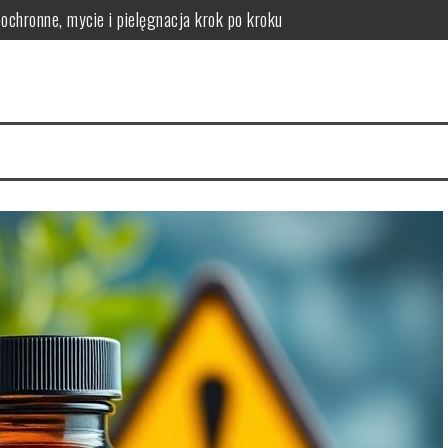
chronne, mycie i pielęgnacja krok po kroku
logicznych – co odróżnia produkt skuteczny od marketingowego?
lne zagrożenie zdrowotne
 jak jej zapobiegać
 objawy, rehabilitacja
kie daje informacje i kiedy wykonuje się RTG zębów