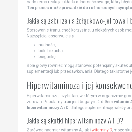
nadmierna reakcja układu odpornościowego, który błędnie 
Ten proces może prowadzić do różnorodnych symptom
Jakie są zaburzenia żołądkowo-jelitowe i
Stosowanie tranu, choć korzystne, u niektórych osób m
Najczęściej obserwuje się:
nudności,
bóle brzucha,
biegunkę.
Bóle głowy również mogą stanowić potencjalny skutek u
suplementacji lub przedawkowania. Dlatego tak istotne
Hiperwitaminoza i jej konsekwen
Hiperwitaminoza, czyli stan, w którym w organizmie gro
zdrowia. Popularny
tran
jest bogatym źródłem
witamin A
hiperwitaminozy A i D
, dlatego suplementację należy p
Jakie są skutki hiperwitaminozy A i D?
Zarówno nadmiar witaminy A, jak i
witaminy D
, może sku