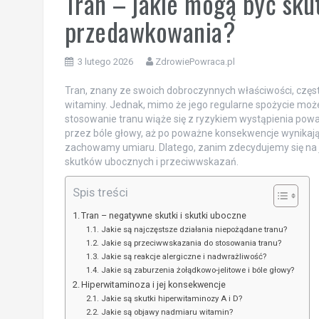
Tran – jakie mogą być sku
przedawkowania?
3 lutego 2026
ZdrowiePowraca.pl
Tran, znany ze swoich dobroczynnych właściwości, częst
witaminy. Jednak, mimo że jego regularne spożycie może
stosowanie tranu wiąże się z ryzykiem wystąpienia pow
przez bóle głowy, aż po poważne konsekwencje wynikające
zachowamy umiaru. Dlatego, zanim zdecydujemy się na j
skutków ubocznych i przeciwwskazań.
Spis treści
Tran – negatywne skutki i skutki uboczne
Jakie są najczęstsze działania niepożądane tranu?
Jakie są przeciwwskazania do stosowania tranu?
Jakie są reakcje alergiczne i nadwrażliwość?
Jakie są zaburzenia żołądkowo-jelitowe i bóle głowy?
Hiperwitaminoza i jej konsekwencje
Jakie są skutki hiperwitaminozy A i D?
Jakie są objawy nadmiaru witamin?