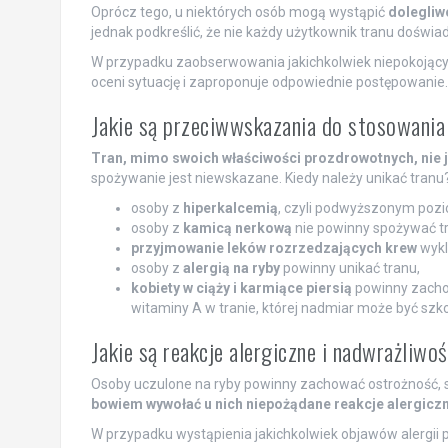
Oprócz tego, u niektórych osób mogą wystąpić
dolegliw
jednak podkreślić, że nie każdy użytkownik tranu doświ
W przypadku zaobserwowania jakichkolwiek niepokoją
oceni sytuację i zaproponuje odpowiednie postępowanie.
Jakie są przeciwwskazania do stosowania
Tran, mimo swoich właściwości prozdrowotnych, nie 
spożywanie jest niewskazane. Kiedy należy unikać tranu
osoby z
hiperkalcemią
, czyli podwyższonym poz
osoby z
kamicą nerkową
nie powinny spożywać t
przyjmowanie leków rozrzedzających krew
wykl
osoby z
alergią na ryby
powinny unikać tranu,
kobiety w ciąży i karmiące piersią
powinny zacho
witaminy A w tranie, której nadmiar może być szko
Jakie są reakcje alergiczne i nadwrażliwo
Osoby uczulone na ryby powinny zachować ostrożność, s
bowiem wywołać u nich niepożądane reakcje alergiczn
W przypadku wystąpienia jakichkolwiek objawów alergii po