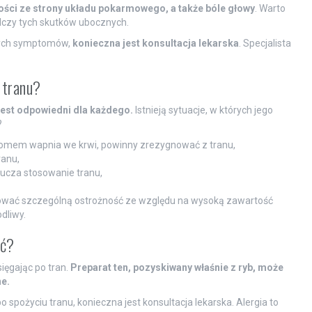
ości ze strony układu pokarmowego, a także bóle głowy
. Warto
adczy tych skutków ubocznych.
cych symptomów,
konieczna jest konsultacja lekarska
. Specjalista
 tranu?
jest odpowiedni dla każdego.
Istnieją sytuacje, w których jego
?
iomem wapnia we krwi, powinny zrezygnować z tranu,
ranu,
ucza stosowanie tranu,
wać szczególną ostrożność ze względu na wysoką zawartość
dliwy.
ść?
ięgając po tran.
Preparat ten, pozyskiwany właśnie z ryb, może
e.
 spożyciu tranu, konieczna jest konsultacja lekarska. Alergia to