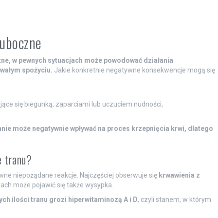
 uboczne
otne, w pewnych sytuacjach może powodować działania
rwałym spożyciu.
Jakie konkretnie negatywne konsekwencje mogą się
ące się biegunką, zaparciami lub uczuciem nudności,
ie może negatywnie wpływać na proces krzepnięcia krwi, dlatego
e tranu?
ne niepożądane reakcje. Najczęściej obserwuje się
krwawienia z
kach może pojawić się także wysypka.
h ilości tranu grozi hiperwitaminozą A i D
, czyli stanem, w którym