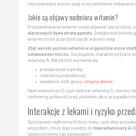
nieoczekiwany wzrost wagi oraz nadmierne oddawanie 
Jakie są objawy nadmiaru witamin?
Przedawkowanie witamin może objawiać się na różne, c
alarmowych bywa utrata apetytu.
Dolegliwości bólowe g
witamin może przyczynić się do wzrostu wagi.
Zbyt wysoki poziom witamin w organizmie może skut
oddawaniem moczu.
Szczególnie charakterystyczne ob
witaminy A. Wśród nich wymienia się:
powiększenie wątroby,
nadmierną pobudliwość,
osłabienie, bóle głowy i
zmiany skórne
.
Hiperwitaminoza D, czyli nadmiar witaminy D, również n
nadmierną potliwość oraz, podobnie jak w przypadku inn
Interakcje z lekami i ryzyko prz
Spożywanie nadmiernych ilości tranu, czyli oleju pozys
wszystkim, może doprowadzić do
hiperwitaminozy A i 
objawy powinny nas zaniepokoić?