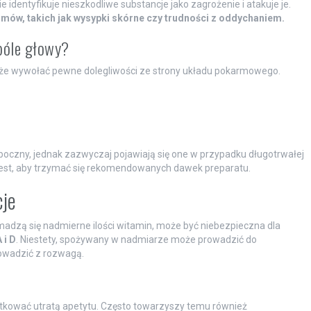
identyfikuje nieszkodliwe substancje jako zagrożenie i atakuje je.
ów, takich jak wysypki skórne czy trudności z oddychaniem.
 bóle głowy?
oże wywołać pewne dolegliwości ze strony układu pokarmowego.
boczny, jednak zazwyczaj pojawiają się one w przypadku długotrwałej
 jest, aby trzymać się rekomendowanych dawek preparatu.
cje
madzą się nadmierne ilości witamin, może być niebezpieczna dla
 i D
. Niestety, spożywany w nadmiarze może prowadzić do
rowadzić z rozwagą.
tkować utratą apetytu. Często towarzyszy temu również