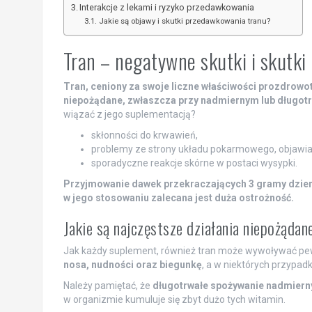
Interakcje z lekami i ryzyko przedawkowania
Jakie są objawy i skutki przedawkowania tranu?
Tran – negatywne skutki i skutki
Tran, ceniony za swoje liczne właściwości prozdrow
niepożądane, zwłaszcza przy nadmiernym lub długot
wiązać z jego suplementacją?
skłonności do krwawień,
problemy ze strony układu pokarmowego, objawiaj
sporadyczne reakcje skórne w postaci wysypki.
Przyjmowanie dawek przekraczających 3 gramy dzienn
w jego stosowaniu zalecana jest duża ostrożność.
Jakie są najczęstsze działania niepożądan
Jak każdy suplement, również tran może wywoływać pew
nosa, nudności oraz biegunkę
, a w niektórych przypad
Należy pamiętać, że
długotrwałe spożywanie nadmiernyc
w organizmie kumuluje się zbyt dużo tych witamin.