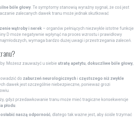
ilne bóle głowy
. Te symptomy stanowią wyraźny sygnał, że coś jest
ekraczanie zalecanych dawek tranu może jednak skutkować
enie wątroby i nerek
– organów pełniących niezwykle istotne funkcje
miny D może negatywnie wpłynąć na proces wzrostu i prawidłowy
najmłodszych, wymaga bardzo dużej uwagi i przestrzegania zaleceń.
tranu?
oby. Możesz zauważyć u siebie
utratę apetytu
,
dokuczliwe bóle głowy
,
prowadzić do
zaburzeń neurologicznych
i
częstszego niż zwykle
ych dawek jest szczególnie niebezpieczne, ponieważ grozi
owiu.
ży, gdyż przedawkowanie tranu może mieć tragiczne konsekwencje
a płodu
.
ż
osłabić naszą odporność
, dlatego tak ważne jest, aby ściśle trzymać