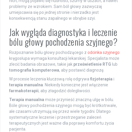
nich, mogą pojawić się nudności, szumy w uszach, a nawet
problemy ze wzrokiem. Sam ból głowy zazwyczaj
umiejscawia się po jednej stronie i nierzadko jest
konsekwencją stanu zapalnego w obrębie szyi.
Jak wygląda diagnostyka i leczenie
bólu głowy pochodzenia szyjnego?
Rozpoznanie bólu głowy pochodzącego z
odcinka szyjnego
kręgosłupa wymaga konsultacji lekarskiej. Specjalista może
zlecić badania obrazowe, takie jak
prześwietlenie RTG
lub
tomografia komputerowa
, aby postawić diagnozę.
W procesie leczenia kluczową rolę odgrywa
fizjoterapia
i
terapia manualna
. Niekiedy konieczne jest włączenie
farmakoterapii
, aby złagodzić dolegliwości.
Terapia manualna
może przynieść znaczną ulgę w bólu.
Bóle głowy pochodzenia szyjnego mogą być krótkotrwałe,
ale czasami utrzymują się przez wiele tygodni. Dlatego
systematyczne leczenie i przestrzeganie zaleceń
terapeutycznych jest ważne dla poprawy komfortu życia
pacjenta.