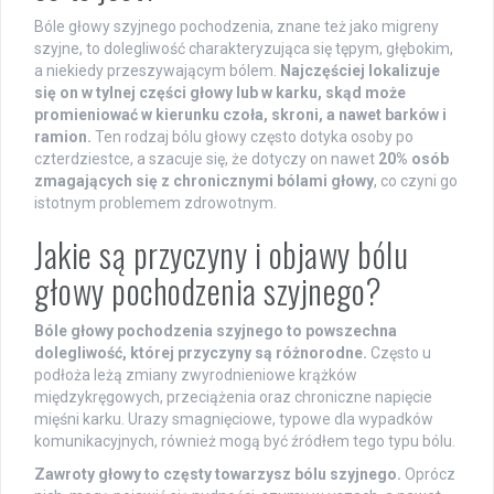
Bóle głowy szyjnego pochodzenia, znane też jako migreny
szyjne, to dolegliwość charakteryzująca się tępym, głębokim,
a niekiedy przeszywającym bólem.
Najczęściej lokalizuje
się on w tylnej części głowy lub w karku, skąd może
promieniować w kierunku czoła, skroni, a nawet barków i
ramion.
Ten rodzaj bólu głowy często dotyka osoby po
czterdziestce, a szacuje się, że dotyczy on nawet
20% osób
zmagających się z chronicznymi bólami głowy
, co czyni go
istotnym problemem zdrowotnym.
Jakie są przyczyny i objawy bólu
głowy pochodzenia szyjnego?
Bóle głowy pochodzenia szyjnego to powszechna
dolegliwość, której przyczyny są różnorodne.
Często u
podłoża leżą zmiany zwyrodnieniowe krążków
międzykręgowych, przeciążenia oraz chroniczne napięcie
mięśni karku. Urazy smagnięciowe, typowe dla wypadków
komunikacyjnych, również mogą być źródłem tego typu bólu.
Zawroty głowy to częsty towarzysz bólu szyjnego.
Oprócz