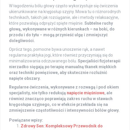
W łagodzeniu bólu głowy często wykorzystuje się ćwiczenia
ukierunkowane na kręgosłup szyjny. Mowa tu o różnorodnych
technikach, takich jak rozciąganie, ale i metody relaksacyjne,
które pozwalają odprężyć spięte mięśnie.
Subtelne ruchy
głową, wykonywane w różnych kierunkach – na boki, do
przodu i do tyłu – mogą przynieść ulgę i zmniejszyć
dolegliwości.
Oprócz tego, pomocne bywa unoszenie rąk, a nawet
regularna praktyka jogi, które również przyczyniają się do
minimalizowania odczuwanego bólu.
Specjaliści fizjoterapii
nierzadko sięgają po terapię manualną tkanek miękkich
oraz techniki powięziowe, aby skutecznie rozluźnić
napięte obszary.
Regularne ćwiczenia, wykonywane z rozwagą i pod okiem
specjalisty, nie tylko redukują
napięcie mięśniowe
, ale
również znacząco poprawiają zakres ruchu w stawach
kręgosłupa szyjnego, co w efekcie przekłada się na
zmniejszenie częstotliwości i intensywności bólów głowy.
Powiązane wpisy:
Zdrowy Sen: Kompleksowy Przewodnik do