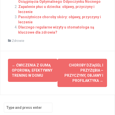
Osiągnięcia Optymalnego Odpoczynku Nocnego
Zapalenie płuc u dziecka: objawy, przyczyny i
leczenie
Pasożytnicze choroby skóry: objawy, przyczyny i
leczenie
Dlaczego regularne wizyty u stomatologa są
kluczowe dla zdrowia?
Zdrowie
Post
←
ĆWICZENIA Z GUMĄ
CHOROBY DZIĄSEŁ I
navigation
OPOROWĄ: EFEKTYWNY
PRZYZĘBIA –
TRENING W DOMU
PRZYCZYNY, OBJAWY I
PROFILAKTYKA
→
Search
for: