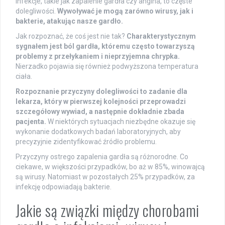
Infekcje, takie jak zapalenie gardła czy angina, to częste
dolegliwości.
Wywoływać je mogą zarówno wirusy, jak i
bakterie, atakując nasze gardło.
Jak rozpoznać, że coś jest nie tak?
Charakterystycznym
sygnałem jest ból gardła, któremu często towarzyszą
problemy z przełykaniem i nieprzyjemna chrypka.
Nierzadko pojawia się również podwyższona temperatura
ciała.
Rozpoznanie przyczyny dolegliwości to zadanie dla
lekarza, który w pierwszej kolejności przeprowadzi
szczegółowy wywiad, a następnie dokładnie zbada
pacjenta.
W niektórych sytuacjach niezbędne okazuje się
wykonanie dodatkowych badań laboratoryjnych, aby
precyzyjnie zidentyfikować źródło problemu.
Przyczyny ostrego zapalenia gardła są różnorodne. Co
ciekawe, w większości przypadków, bo aż w 85%, winowajcą
są wirusy. Natomiast w pozostałych 25% przypadków, za
infekcję odpowiadają bakterie.
Jakie są związki między chorobami