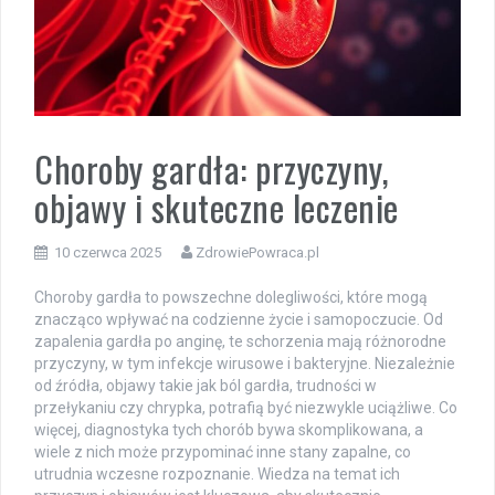
Choroby gardła: przyczyny,
objawy i skuteczne leczenie
10 czerwca 2025
ZdrowiePowraca.pl
Choroby gardła to powszechne dolegliwości, które mogą
znacząco wpływać na codzienne życie i samopoczucie. Od
zapalenia gardła po anginę, te schorzenia mają różnorodne
przyczyny, w tym infekcje wirusowe i bakteryjne. Niezależnie
od źródła, objawy takie jak ból gardła, trudności w
przełykaniu czy chrypka, potrafią być niezwykle uciążliwe. Co
więcej, diagnostyka tych chorób bywa skomplikowana, a
wiele z nich może przypominać inne stany zapalne, co
utrudnia wczesne rozpoznanie. Wiedza na temat ich