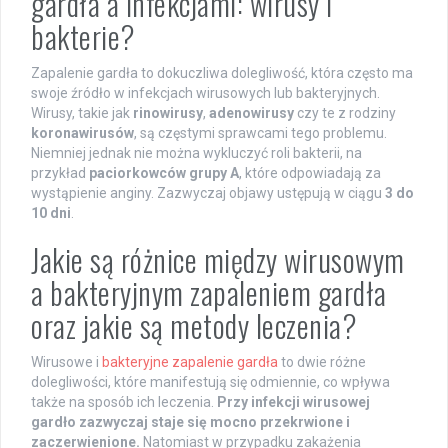
gardła a infekcjami: wirusy i
bakterie?
Zapalenie gardła to dokuczliwa dolegliwość, która często ma
swoje źródło w infekcjach wirusowych lub bakteryjnych.
Wirusy, takie jak
rinowirusy
,
adenowirusy
czy te z rodziny
koronawirusów
, są częstymi sprawcami tego problemu.
Niemniej jednak nie można wykluczyć roli bakterii, na
przykład
paciorkowców grupy A
, które odpowiadają za
wystąpienie anginy. Zazwyczaj objawy ustępują w ciągu
3 do
10 dni
.
Jakie są różnice między wirusowym
a bakteryjnym zapaleniem gardła
oraz jakie są metody leczenia?
Wirusowe i
bakteryjne zapalenie gardła
to dwie różne
dolegliwości, które manifestują się odmiennie, co wpływa
także na sposób ich leczenia.
Przy infekcji wirusowej
gardło zazwyczaj staje się mocno przekrwione i
zaczerwienione.
Natomiast w przypadku zakażenia