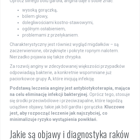
Oprócz silnego bólu gardła, angina daje o sobie znać:
wysoką gorączką,
bólem głowy,
dolegliwościami kostno-stawowymi,
ogólnym osłabieniem,
problemami z przełykaniem.
Charakterystyczny jest również wygląd migdałków – są
zaczerwienione, obrzęknięte i pokryte ropnym nalotem.
Nierzadko pojawia się także chrypka.
Za rozwój anginy w zdecydowanej większości przypadków
odpowiadają bakterie, a konkretnie wspomniane już
paciorkowce grupy A, które inicjują infekcję.
Podstawą leczenia anginy jest antybiotykoterapia, mająca
na celu eliminację infekcji bakteryjnej.
Oprócz tego, stosuje
się środki przeciwbólowe i przeciwzapalne, które łagodzą
uciążliwe objawy, takie jak ból gardła i gorączka.
Kluczowe
jest, aby rozpocząć leczenie jak najszybciej, co
minimalizuje ryzyko wystąpienia powikłań.
Jakie są objawy i diagnostyka raków