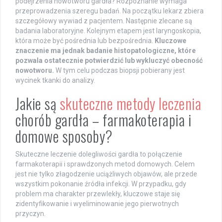
podejrzenia nowotworu gardła? Rozpoznanie wymaga
przeprowadzenia szeregu badań. Na początku lekarz zbiera
szczegółowy wywiad z pacjentem. Następnie zlecane są
badania laboratoryjne. Kolejnym etapem jest laryngoskopia,
która może być pośrednia lub bezpośrednia.
Kluczowe
znaczenie ma jednak badanie histopatologiczne, które
pozwala ostatecznie potwierdzić lub wykluczyć obecność
nowotworu.
W tym celu podczas biopsji pobierany jest
wycinek tkanki do analizy.
Jakie są
skuteczne metody leczenia
chorób gardła – farmakoterapia i
domowe sposoby?
Skuteczne leczenie dolegliwości gardła to połączenie
farmakoterapii i sprawdzonych metod domowych. Celem
jest nie tylko złagodzenie uciążliwych objawów, ale przede
wszystkim pokonanie źródła infekcji. W przypadku, gdy
problem ma charakter przewlekły, kluczowe staje się
zidentyfikowanie i wyeliminowanie jego pierwotnych
przyczyn.