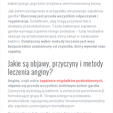
bakteryjnego, jego kolor przybiera ciemnoczerwoną barwę.
Jak zatem postępować w przypadku wirusowego zapalenia
gardła?
Kluczowy jest przede wszystkim odpoczynek i
regeneracja.
Dodatkowo, ulgę mogą przynieść leki o
działaniu przeciwbólowym. Z kolei bakteryjne zapalenie
gardła wymaga zupełnie innego podejścia – tutaj niezbędna
okazuje się antybiotykoterapia, która celuje w zwalczanie
bakterii.
Ostateczny wybór metody leczenia jest więc
bezpośrednio uzależniony od czynnika, który wywołał stan
zapalny.
Jakie są objawy, przyczyny i metody
leczenia anginy?
Angina, czyli ostre
zapalenie migdałków podniebiennych
,
objawia się przede wszystkim dotkliwym bólem gardła.
Zazwyczaj wywołują ją bakterie, a zwłaszcza paciorkowce β-
hemolizujące grupy A. Terapia polega na podawaniu
antybiotyków, najczęściej penicyliny fenoksymetylopenicyliny,
aby zapobiec potencjalnym komplikacjom.