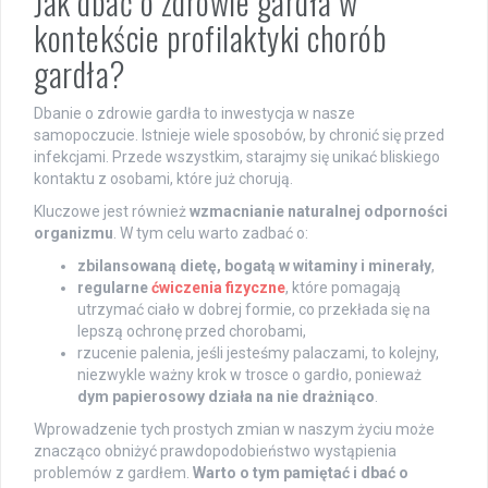
Jak dbać o zdrowie gardła w
kontekście profilaktyki chorób
gardła?
Dbanie o zdrowie gardła to inwestycja w nasze
samopoczucie. Istnieje wiele sposobów, by chronić się przed
infekcjami. Przede wszystkim, starajmy się unikać bliskiego
kontaktu z osobami, które już chorują.
Kluczowe jest również
wzmacnianie naturalnej odporności
organizmu
. W tym celu warto zadbać o:
zbilansowaną dietę, bogatą w witaminy i minerały
,
regularne
ćwiczenia fizyczne
, które pomagają
utrzymać ciało w dobrej formie, co przekłada się na
lepszą ochronę przed chorobami,
rzucenie palenia, jeśli jesteśmy palaczami, to kolejny,
niezwykle ważny krok w trosce o gardło, ponieważ
dym papierosowy działa na nie drażniąco
.
Wprowadzenie tych prostych zmian w naszym życiu może
znacząco obniżyć prawdopodobieństwo wystąpienia
problemów z gardłem.
Warto o tym pamiętać i dbać o