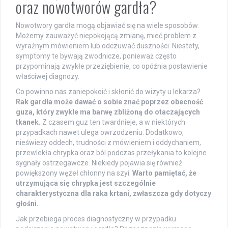
oraz nowotworów gardła?
Nowotwory gardła mogą objawiać się na wiele sposobów.
Możemy zauważyć niepokojącą zmianę, mieć problem z
wyraźnym mówieniem lub odczuwać duszności. Niestety,
symptomy te bywają zwodnicze, ponieważ często
przypominają zwykłe przeziębienie, co opóźnia postawienie
właściwej diagnozy.
Co powinno nas zaniepokoić i skłonić do wizyty u lekarza?
Rak gardła może dawać o sobie znać poprzez obecność
guza, który zwykle ma barwę zbliżoną do otaczających
tkanek.
Z czasem guz ten twardnieje, a w niektórych
przypadkach nawet ulega owrzodzeniu. Dodatkowo,
nieświeży oddech, trudności z mówieniem i oddychaniem,
przewlekła chrypka oraz ból podczas przełykania to kolejne
sygnały ostrzegawcze. Niekiedy pojawia się również
powiększony węzeł chłonny na szyi.
Warto pamiętać, że
utrzymująca się chrypka jest szczególnie
charakterystyczna dla raka krtani, zwłaszcza gdy dotyczy
głośni.
Jak przebiega proces diagnostyczny w przypadku