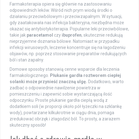
Farmakoterapia opiera się głównie na zastosowaniu
odpowiednich leków. Wśród nich prym wiodą środki o
działaniu przeciwbólowym i przeciwzapalnym. W sytuacji,
gdy zaatakowała nas infekcja bakteryjna, niezbędna może
okazać się antybiotykoterapia. Popularne leki przeciwbólowe,
takie jak
paracetamol
czy
ibuprofen
, skutecznie redukują
nieprzyjemne doznania bólowe. Natomiast w przypadku
infekcji wirusowych, leczenie koncentruje się na łagodzeniu
objawów, np. poprzez stosowanie preparatów redukujących
ból i stan zapalny.
Domowe sposoby stanowią cenne wsparcie dla leczenia
farmakologicznego.
Płukanie gardła roztworem ciepłej
solanki może przynieść znaczną ulgę.
Dodatkowo, warto
zadbać o odpowiednie nawilżenie powietrza w
pomieszczeniu i zapewnić sobie wystarczającą ilość
odpoczynku. Proste płukanie gardła ciepłą wodą z
dodatkiem soli (w proporcji około pół łyżeczki na szklankę
wody), powtarzane kilkukrotnie w ciągu dnia, pomaga
zredukować obrzęk i złagodzić ból. To prosty, a zarazem
skuteczny sposób!