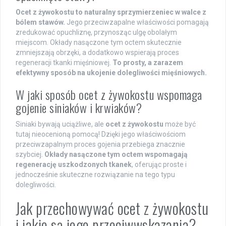
Ocet z żywokostu to naturalny sprzymierzeniec w walce z
bólem stawów.
Jego przeciwzapalne właściwości pomagają
zredukować opuchliznę, przynosząc ulgę obolałym
miejscom. Okłady nasączone tym octem skutecznie
zmniejszają obrzęki, a dodatkowo wspierają proces
regeneracji tkanki mięśniowej.
To prosty, a zarazem
efektywny sposób na ukojenie dolegliwości mięśniowych.
W jaki sposób ocet z żywokostu wspomaga
gojenie siniaków i krwiaków?
Siniaki bywają uciążliwe, ale
ocet z żywokostu
może być
tutaj nieocenioną pomocą! Dzięki jego właściwościom
przeciwzapalnym proces gojenia przebiega znacznie
szybciej.
Okłady nasączone tym octem wspomagają
regenerację uszkodzonych tkanek
, oferując proste i
jednocześnie skuteczne rozwiązanie na tego typu
dolegliwości.
Jak przechowywać ocet z żywokostu
i jakie są jego przeciwwskazania?