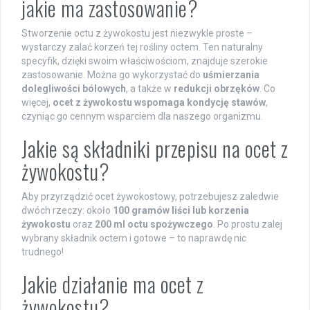
jakie ma zastosowanie?
Stworzenie octu z żywokostu jest niezwykle proste –
wystarczy zalać korzeń tej rośliny octem. Ten naturalny
specyfik, dzięki swoim właściwościom, znajduje szerokie
zastosowanie. Można go wykorzystać do
uśmierzania
dolegliwości bólowych
, a także w
redukcji obrzęków
. Co
więcej,
ocet z żywokostu wspomaga kondycję stawów
,
czyniąc go cennym wsparciem dla naszego organizmu.
Jakie są składniki przepisu na ocet z
żywokostu?
Aby przyrządzić ocet żywokostowy, potrzebujesz zaledwie
dwóch rzeczy: około
100 gramów liści lub korzenia
żywokostu
oraz
200 ml octu spożywczego
. Po prostu zalej
wybrany składnik octem i gotowe – to naprawdę nic
trudnego!
Jakie działanie ma ocet z
żywokostu?