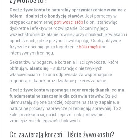
Ocet z żywokostu to naturalny sprzymierzeniec w walce z
bólem i dbałości o kondycję stawów.
Jest pomocny w
przypadku nadmiernej
potliwości stóp
i dłoni, stanowiąc
dyskretne i efektywne rozwiązanie. Docenimy jego
wszechstronne działanie również przy siniakach, krwiakach i
opuchliznach, gdzie przynosi szybką ulgę. Osoby aktywne
fizycznie docenią go za łagodzenie
bólu mięśni
po
intensywnym treningu.
Sekret tkwi w bogactwie korzenia i liści żywokostu, które
obfitują w
alantoinę
– substancję o niezwykłych
właściwościach. To ona odpowiada za wspomaganie
regeneracji tkanek oraz działanie przeciwzapalne.
Ocet z żywokostu wspomaga regenerację tkanek, co ma
fundamentalne znaczenie dla zdrowia stawów.
Dzięki
niemu stają się one bardziej odporne na stany zapalne, a
naturalne procesy naprawcze przebiegają sprawniej. To z
kolei przekłada się na ich lepsze funkcjonowanie i
zmniejszenie dolegliwości bólowych.
Co zawierają korzeń i liście żywokostu?