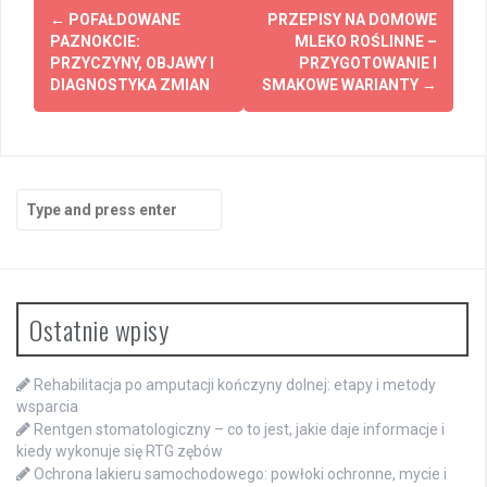
Post
←
POFAŁDOWANE
PRZEPISY NA DOMOWE
navigation
PAZNOKCIE:
MLEKO ROŚLINNE –
PRZYCZYNY, OBJAWY I
PRZYGOTOWANIE I
DIAGNOSTYKA ZMIAN
SMAKOWE WARIANTY
→
Search
for:
Ostatnie wpisy
Rehabilitacja po amputacji kończyny dolnej: etapy i metody
wsparcia
Rentgen stomatologiczny – co to jest, jakie daje informacje i
kiedy wykonuje się RTG zębów
Ochrona lakieru samochodowego: powłoki ochronne, mycie i