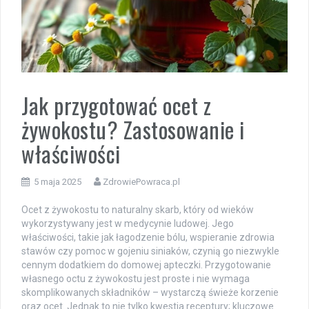
Jak przygotować ocet z
żywokostu? Zastosowanie i
właściwości
5 maja 2025
ZdrowiePowraca.pl
Ocet z żywokostu to naturalny skarb, który od wieków
wykorzystywany jest w medycynie ludowej. Jego
właściwości, takie jak łagodzenie bólu, wspieranie zdrowia
stawów czy pomoc w gojeniu siniaków, czynią go niezwykle
cennym dodatkiem do domowej apteczki. Przygotowanie
własnego octu z żywokostu jest proste i nie wymaga
skomplikowanych składników – wystarczą świeże korzenie
oraz ocet. Jednak to nie tylko kwestia receptury; kluczowe