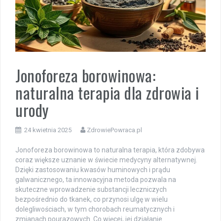
Jonoforeza borowinowa:
naturalna terapia dla zdrowia i
urody
24 kwietnia 2025
ZdrowiePowraca.pl
Jonoforeza borowinowa to naturalna terapia, która zdobywa
coraz większe uznanie w świecie medycyny alternatywnej.
Dzięki zastosowaniu kwasów huminowych i prądu
galwanicznego, ta innowacyjna metoda pozwala na
skuteczne wprowadzenie substancji leczniczych
bezpośrednio do tkanek, co przynosi ulgę w wielu
dolegliwościach, w tym chorobach reumatycznych i
zmianach pourazowych. Co więcej, jej działanie