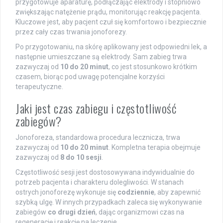
przygotowuje aparaturę, podłączając elektrody i stopniowo
zwiększając natężenie prądu, monitorując reakcję pacjenta.
Kluczowe jest, aby pacjent czuł się komfortowo i bezpiecznie
przez cały czas trwania jonoforezy.
Po przygotowaniu, na skórę aplikowany jest odpowiedni lek, a
następnie umieszczane są elektrody. Sam zabieg trwa
zazwyczaj od
10 do 20 minut
, co jest stosunkowo krótkim
czasem, biorąc pod uwagę potencjalne korzyści
terapeutyczne.
Jaki jest czas zabiegu i częstotliwość
zabiegów?
Jonoforeza, standardowa procedura lecznicza, trwa
zazwyczaj od
10 do 20 minut
. Kompletna terapia obejmuje
zazwyczaj od
8 do 10 sesji
.
Częstotliwość sesji jest dostosowywana indywidualnie do
potrzeb pacjenta i charakteru dolegliwości. W stanach
ostrych jonoforezę wykonuje się
codziennie
, aby zapewnić
szybką ulgę. W innych przypadkach zaleca się wykonywanie
zabiegów
co drugi dzień
, dając organizmowi czas na
regenerację i reakcję na leczenie.