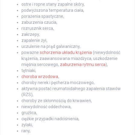
ostre i ropne stany zapalne skóry,
podwyższona temperatura ciała,
porażenia spastyczne,
zaburzenia czucia,
rozrusznik serca,
zakrzepy,
zapalenie żył,
uczulenie na prąd galwaniczny,
poważne
schorzenia układu krążenia
(niewydolność
krążenia, zaawansowana miażdżyca, uszkodzenie
mięśnia sercowego,
zaburzenia rytmu serca
),
tętniaki,
choroba wrzodowa
,
choroby nerek i pęcherza moczowego,
aktywna postać reumatoidalnego zapalenia stawów
(RZS),
choroby ze skłonnością do krwawień,
niewydolność oddechowa,
gruźlica,
ciężkie przypadki nadciśnienia,
żylaki,
rany,