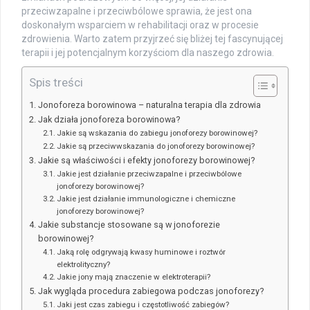
przeciwzapalne i przeciwbólowe sprawia, że jest ona
doskonałym wsparciem w rehabilitacji oraz w procesie
zdrowienia. Warto zatem przyjrzeć się bliżej tej fascynującej
terapii i jej potencjalnym korzyściom dla naszego zdrowia.
Spis treści
Jonoforeza borowinowa – naturalna terapia dla zdrowia
Jak działa jonoforeza borowinowa?
Jakie są wskazania do zabiegu jonoforezy borowinowej?
Jakie są przeciwwskazania do jonoforezy borowinowej?
Jakie są właściwości i efekty jonoforezy borowinowej?
Jakie jest działanie przeciwzapalne i przeciwbólowe
jonoforezy borowinowej?
Jakie jest działanie immunologiczne i chemiczne
jonoforezy borowinowej?
Jakie substancje stosowane są w jonoforezie
borowinowej?
Jaką rolę odgrywają kwasy huminowe i roztwór
elektrolityczny?
Jakie jony mają znaczenie w elektroterapii?
Jak wygląda procedura zabiegowa podczas jonoforezy?
Jaki jest czas zabiegu i częstotliwość zabiegów?