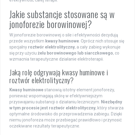
efektywność całej terapii.
Jakie substancje stosowane są w
jonoforezie borowinowej?
W jonoforezie borowinowej o sile i efektywności decydują
przede wszystkim
kwasy huminowe
. Oprócz nich stosuje się
specjalny
roztwór elektrolityczny
, a cały zabieg wykonuje
się przy użyciu
żelu borowinowego lub siarczkowego
, co
wzmacnia terapeutyczne działanie elektroterapii.
Jaką rolę odgrywają kwasy huminowe i
roztwór elektrolityczny?
Kwasy huminowe
stanowią istotny element jonoforezy,
ponieważ wspomagają skórę w efektywniejszym
przyswajaniu substancji o działaniu leczniczym.
Niezbędny
w tym procesie jest roztwór elektrolityczny
, który stwarza
optymalne środowisko do przeprowadzenia zabiegu. Dzięki
niemu jonoforeza może przebiegać prawidłowo i przynosić
oczekiwane rezultaty terapeutyczne.