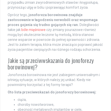
przypadku zmian zwyrodnieniowych stawów i kręgosłupa,
przynosząc ulgę w bólu i poprawiając komfort życia.
Oprócz tego,
jonoforeza borowinowa znajduje
zastosowanie w łagodzeniu nerwobóli oraz wspomaga
proces gojenia się trudno gojących się ran.
Dolegliwości
takie jak
bóle mięśniowe
czy zmiany pourazowe również
mogą być skutecznie leczone tą metodą, która stanowi
cenne wsparcie w powrocie do pełnej sprawności i zdrowia.
Jest to zatem terapia, która może znacząco poprawić jakość
życia pacjentów cierpiących na różnego rodzaju schorzenia.
Jakie są przeciwwskazania do jonoforezy
borowinowej?
Jonoforeza borowinowa nie jest zabiegiem uniwersalnym i
istnieją sytuacje, w których należy jej unikać. Kiedy nie
powinniśmy korzystać z tej formy terapii?
Oto lista przeciwwskazań do jonoforezy borowinowej:
ciąża,
choroby nowotworowe,
obecność metalowych implantów w ciele,