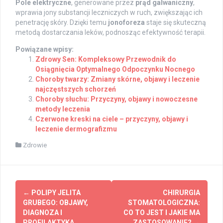
Pole elektryczne
, generowane przez
prąd galwaniczny
,
wprawia jony substancji leczniczych w ruch, zwiększając ich
penetrację skóry. Dzięki temu
jonoforeza
staje się skuteczną
metodą dostarczania leków, podnosząc efektywność terapii.
Powiązane wpisy:
Zdrowy Sen: Kompleksowy Przewodnik do
Osiągnięcia Optymalnego Odpoczynku Nocnego
Choroby twarzy: Zmiany skórne, objawy i leczenie
najczęstszych schorzeń
Choroby słuchu: Przyczyny, objawy i nowoczesne
metody leczenia
Czerwone kreski na ciele – przyczyny, objawy i
leczenie dermografizmu
Zdrowie
Post
←
POLIPY JELITA
CHIRURGIA
navigation
GRUBEGO: OBJAWY,
STOMATOLOGICZNA:
DIAGNOZA I
CO TO JEST I JAKIE MA
PROFILAKTYKA
ZASTOSOWANIE?
→