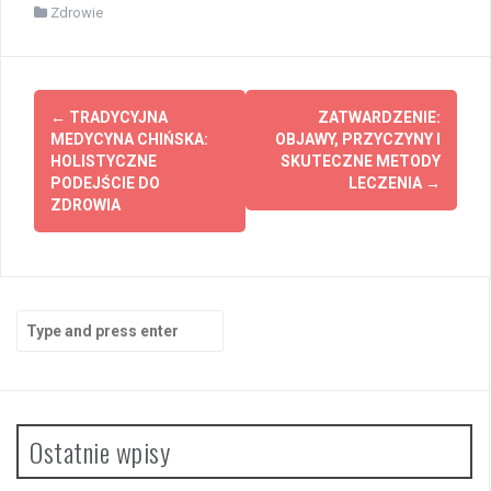
Zdrowie
Post
←
TRADYCYJNA
ZATWARDZENIE:
navigation
MEDYCYNA CHIŃSKA:
OBJAWY, PRZYCZYNY I
HOLISTYCZNE
SKUTECZNE METODY
PODEJŚCIE DO
LECZENIA
→
ZDROWIA
Search
for:
Ostatnie wpisy