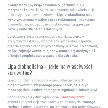
Kwiatostany lipy kryją flawonoidy, garbniki, olejki
eteryczne i śluzy.
Ta synergia substancji odpowiada za jej
dobroczynny wpływ na zdrowie.
Lipa drobnolistna jest
wykorzystywana w walce z przeziębieniami i infekcjami
górnych dróg oddechowych, stanowiąc bezpieczne
rozwiązanie dla dzieci i dorosłych.
Dzięki zawartości flawonoidów, garbników, olejków
eterycznych i śluzów, kwiatostany lipy działają napotnie,
przeciwzapalnie oraz kojąco na błony śluzowe.
To sprawia,
że lipa zajmuje ważne miejsce w naturalnej medycynie i
oferuje kompleksowe wsparcie dla zdrowia.
Lipa drobnolistna – jakie ma właściwości
zdrowotne?
Lipa drobnolistna to roślina o wielu właściwościach
prozdrowotnych.
Wspomaga pracę nerek, działając
moczopędnie, a także pomaga w regulacji ciśnienia krwi.
Napar z lipy korzystnie wpływa na
układ trawienny
,
stymulując produkcję żółci i soków żołądkowych.
Pomaga
rozluźnić mięśnie gładkie, co jest ważne dla prawidłowego