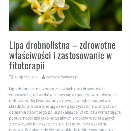
Lipa drobnolistna – zdrowotne
właściwości i zastosowanie w
fitoterapii
13 lipca 2025
ZdrowiePowraca.pl
Lipa drobnolistna, znana ze swoich prozdrowotnych
właściwości, od wieków cieszy się uznaniem w medycynie
naturalnej. Jej kwiatostany skrywają w sobie bogactwo
składników, które oferują szereg korzyści zdrowotnych, od
działania napotnego po uspokajające. W obliczu wzrastającej
popularności ziół jako naturalnych środków wspierających
zdrowie, warto przyjrzeć się bliżej temu niezwykłemu
drzewu. W dobie, gdy choroby układu oddechowego oraz