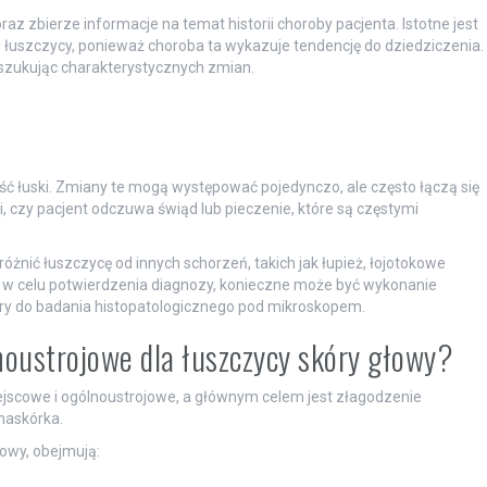
 zbierze informacje na temat historii choroby pacjenta. Istotne jest
i łuszczycy, ponieważ choroba ta wykazuje tendencję do dziedziczenia.
oszukując charakterystycznych zmian.
bość łuski. Zmiany te mogą występować pojedynczo, ale często łączą się
, czy pacjent odczuwa świąd lub pieczenie, które są częstymi
nić łuszczycę od innych schorzeń, takich jak łupież, łojotokowe
, w celu potwierdzenia diagnozy, konieczne może być wykonanie
kóry do badania histopatologicznego pod mikroskopem.
lnoustrojowe dla łuszczycy skóry głowy?
ejscowe i ogólnoustrojowe, a głównym celem jest złagodzenie
naskórka.
owy, obejmują: