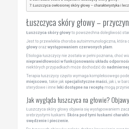
Łuszczyca owłosionej skóry głowy – charakterystyka i lec
Łuszczyca skóry głowy – przyczyny
Łuszczyca skóry głowy
to powszechna dolegliwość sta
Jest to przewlekła choroba autoimmunologiczna, która 
głowy
oraz
występowaniem czerwonych plam
.
Etiologia łuszczycy nie została w pełni poznana, choć w
nieprawidłowości w funkcjonowaniu układu odporno
niektórych przypadkach może dochodzić do
nadmierneg
Terapia łuszczycy często wymaga kompleksowego podejś
miejscowo
, takie jak
specjalistyczne maści
, jak i, w 
sterydowe i inne
leki dostępne na receptę
mogą przynieś
Jak wygląda łuszczyca na głowie? Objaw
Łuszczyca skóry głowy objawia się występowaniem zacz
srebrzystymi łuskami.
Skóra pod tymi łuskami charakt
swędzenie i pieczenie.