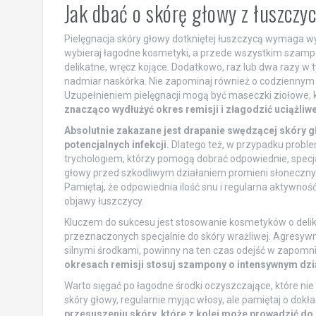
Jak dbać o skórę głowy z łuszczy
Pielęgnacja skóry głowy dotkniętej łuszczycą wymaga wy
wybieraj łagodne kosmetyki, a przede wszystkim szamp
delikatne, wręcz kojące. Dodatkowo, raz lub dwa razy w
nadmiar naskórka. Nie zapominaj również o codziennym 
Uzupełnieniem pielęgnacji mogą być maseczki ziołowe, 
znacząco wydłużyć okres remisji i złagodzić uciążliwe
Absolutnie zakazane jest drapanie swędzącej skóry 
potencjalnych infekcji.
Dlatego też, w przypadku proble
trychologiem, którzy pomogą dobrać odpowiednie, specja
głowy przed szkodliwym działaniem promieni słonecznych
Pamiętaj, że odpowiednia ilość snu i regularna aktywno
objawy łuszczycy.
Kluczem do sukcesu jest stosowanie kosmetyków o delik
przeznaczonych specjalnie do skóry wrażliwej. Agresywne
silnymi środkami, powinny na ten czas odejść w zapomn
okresach remisji stosuj szampony o intensywnym dzi
Warto sięgać po łagodne środki oczyszczające, które nie 
skóry głowy, regularnie myjąc włosy, ale pamiętaj o d
przesuszeniu skóry, które z kolei może prowadzić do