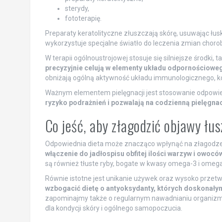
sterydy,
fototerapię.
Preparaty keratolityczne złuszczają skórę, usuwając łusk
wykorzystuje specjalne światło do leczenia zmian chor
W terapii ogólnoustrojowej stosuje się silniejsze środki, 
precyzyjnie celują w elementy układu odpornościowe
obniżają ogólną aktywność układu immunologicznego, ko
Ważnym elementem pielęgnacji jest stosowanie odpowi
ryzyko podrażnień i pozwalają na codzienną pielęgnac
Co jeść, aby złagodzić objawy łu
Odpowiednia dieta może znacząco wpłynąć na złagodzen
włączenie do jadłospisu obfitej ilości warzyw i owocó
są również tłuste ryby, bogate w kwasy omega-3 i omega
Równie istotne jest unikanie używek oraz wysoko przetw
wzbogacić dietę o antyoksydanty, których doskonałym
zapominajmy także o regularnym nawadnianiu organizm
dla kondycji skóry i ogólnego samopoczucia.