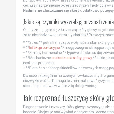
Do typowych objawów należą drobne krwawienia oraz tak
cechują naprzemienne okresy zaostrzeń, kiedy objawy stają
Nadmierne złuszczanie się skóry dodatkowo potęguje
Jakie są czynniki wyzwalające zaostrzeni
Osoby zmagające się z łuszczycą skóry głowy często d
za te niespodziewane nawroty choroby? Przyczyn może b
* **Stres:** potrafi znacząco wpłynąć na stan skóry gło
* **
Infekcje bakteryjne
:** mogą zaognić istniejące objaw
* **Zmiany hormonalne:** typowe dla okresu dojrzewani
* **Mechaniczne
uszkodzenia skóry głowy
:** takie jak
nasilenia problemu.
* **Dieta:** niedobory składników odżywczych mogą pogo
Dla osób szczególnie narażonych, zwłaszcza tych z gene
niezwykle ważne. Pomaga to zminimalizować ryzyko naw
siebie to podstawa w walce z tą dolegliwością.
Jak rozpoznać łuszczycę skóry g
Diagnozowanie łuszczycy skóry głowy rozpoczyna się od
badanie. Obejmuje ono wywiad z pacjentem i ocenę stan