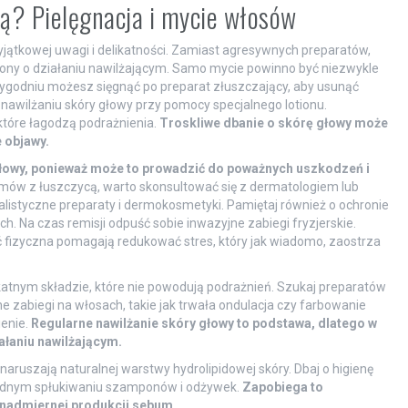
cą? Pielęgnacja i mycie włosów
jątkowej uwagi i delikatności. Zamiast agresywnych preparatów,
ony o działaniu nawilżającym. Samo mycie powinno być niezwykle
 tygodniu możesz sięgnąć po preparat złuszczający, aby usunąć
nawilżaniu skóry głowy przy pomocy specjalnego lotionu.
które łagodzą podrażnienia.
Troskliwe dbanie o skórę głowy może
 objawy.
głowy, ponieważ może to prowadzić do poważnych uszkodzeń i
mów z łuszczycą, warto skonsultować się z dermatologiem lub
listyczne preparaty i dermokosmetyki. Pamiętaj również o ochronie
. Na czas remisji odpuść sobie inwazyjne zabiegi fryzjerskie.
ść fizyczna pomagają redukować stres, który jak wiadomo, zaostrza
atnym składzie, które nie powodują podrażnień. Szukaj preparatów
 zabiegi na włosach, takie jak trwała ondulacja czy farbowanie
ienie.
Regularne nawilżanie skóry głowy to podstawa, dlatego w
ałaniu nawilżającym.
naruszają naturalnej warstwy hydrolipidowej skóry. Dbaj o higienę
okładnym spłukiwaniu szamponów i odżywek.
Zapobiega to
 nadmiernej produkcji sebum.