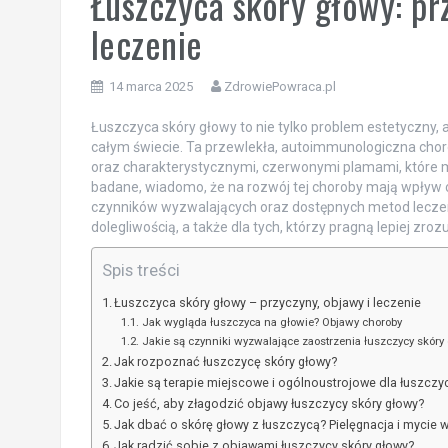
Łuszczyca skóry głowy: pr
leczenie
14 marca 2025
ZdrowiePowraca.pl
Łuszczyca skóry głowy to nie tylko problem estetyczny,
całym świecie. Ta przewlekła, autoimmunologiczna chor
oraz charakterystycznymi, czerwonymi plamami, które 
badane, wiadomo, że na rozwój tej choroby mają wpływ
czynników wyzwalających oraz dostępnych metod leczeni
dolegliwością, a także dla tych, którzy pragną lepiej zroz
Spis treści
Łuszczyca skóry głowy – przyczyny, objawy i leczenie
Jak wygląda łuszczyca na głowie? Objawy choroby
Jakie są czynniki wyzwalające zaostrzenia łuszczycy skóry
Jak rozpoznać łuszczycę skóry głowy?
Jakie są terapie miejscowe i ogólnoustrojowe dla łuszczy
Co jeść, aby złagodzić objawy łuszczycy skóry głowy?
Jak dbać o skórę głowy z łuszczycą? Pielęgnacja i mycie
Jak radzić sobie z objawami łuszczycy skóry głowy?