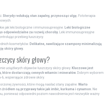
i.
Sterydy redukują stan zapalny, przynosząc ulgę.
Fototerapia
obowych.
takie jak leki biologiczne i immunosupresyjne.
Leki biologiczne
go odpowiedzialne za rozwój choroby.
Leki immunosupresyjne
ntrolując przebieg łuszczycy.
ednich kosmetyków.
Delikatne, nawilżające szampony minimalizują
ję skóry głowy.
szczycy skóry głowy?
ie uciążliwych objawów łuszczycy skóry głowy.
Kluczowe jest
w, które dostarczają cennych witamin i minerałów.
Dobrym wyborem
-6, wspierające zdrowie skóry.
orzonej żywności, które mogą nasilać stany zapalne.
Warto
 źródłem są przyprawy takie jak imbir, kurkuma i cynamon.
Nie
u, ponieważ odpowiedni poziom nawodnienia jest niezwykle ważny