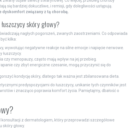
 zwany objaw świecy stearynowej. Co więcej, przebieg choroby
 się bardziej dokuczliwe, i remisji, gdy dolegliwości ustępują.
 dyskomfort związany z tą chorobą.
a łuszczycy skóry głowy?
oświadczają nagłych pogorszeń, zwanych zaostrzeniami. Co odpowiada
yć kilka:
wy, wywołując negatywne reakcje na silne emocje i napięcie nerwowe.
y łuszczycy.
a czy menopauzy, często mają wpływ na jej przebieg.
 drapanie czy zbyt energiczne czesanie, mogą przyczynić się do
rszyć kondycję skóry, dlatego tak ważna jest zbilansowana dieta.
tycznymi predyspozycjami do łuszczycy, unikanie tych czynników jest
rotów i znacząco poprawia komfort życia. Pamiętajmy, dbałość o
łowy?
 konsultacji z dermatologiem, który przeprowadzi szczegółowe
u skóry głowy.