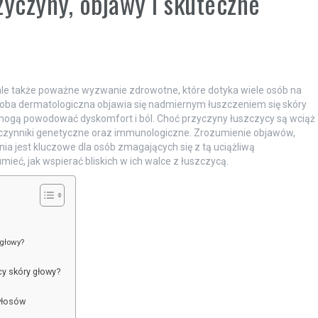
zyczyny, objawy i skuteczne
 ale także poważne wyzwanie zdrowotne, które dotyka wiele osób na
oba dermatologiczna objawia się nadmiernym łuszczeniem się skóry
mogą powodować dyskomfort i ból. Choć przyczyny łuszczycy są wciąż
 czynniki genetyczne oraz immunologiczne. Zrozumienie objawów,
a jest kluczowe dla osób zmagających się z tą uciążliwą
umieć, jak wspierać bliskich w ich walce z łuszczycą.
 głowy?
cy skóry głowy?
 włosów