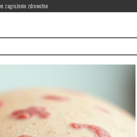
lne zagrożenie zdrowotne
 jak jej zapobiegać
 objawy, rehabilitacja
kie daje informacje i kiedy wykonuje się RTG zębów
chronne, mycie i pielęgnacja krok po kroku
logicznych – co odróżnia produkt skuteczny od marketingowego?