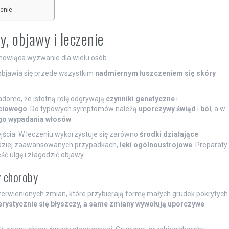
zenie
, objawy i leczenie
nowiąca wyzwanie dla wielu osób.
objawia się przede wszystkim
nadmiernym łuszczeniem się skóry
iadomo, że istotną rolę odgrywają
czynniki genetyczne
i
ściowego
. Do typowych symptomów należą
uporczywy świąd
i
ból
, a w
o wypadania włosów
.
cia. W leczeniu wykorzystuje się zarówno
środki działające
bardziej zaawansowanych przypadkach,
leki ogólnoustrojowe
. Preparaty
ć ulgę i złagodzić objawy.
y choroby
erwienionych zmian, które przybierają formę małych grudek pokrytych
erystycznie się błyszczy, a same zmiany wywołują uporczywe