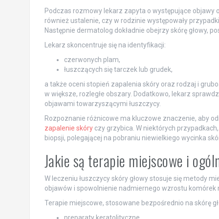
Podczas rozmowy lekarz zapyta o występujące objawy oraz
również ustalenie, czy w rodzinie występowały przypadk
Następnie dermatolog dokładnie obejrzy skórę głowy, p
Lekarz skoncentruje się na identyfikacji:
czerwonych plam,
łuszczących się tarczek lub grudek,
a także oceni stopień zapalenia skóry oraz rodzaj i gru
w większe, rozległe obszary. Dodatkowo, lekarz sprawdzi
objawami towarzyszącymi łuszczycy.
Rozpoznanie różnicowe ma kluczowe znaczenie, aby odróż
zapalenie skóry
czy grzybica. W niektórych przypadkach
biopsji, polegającej na pobraniu niewielkiego wycinka s
Jakie są terapie miejscowe i ogó
W leczeniu łuszczycy skóry głowy stosuje się metody mi
objawów i spowolnienie nadmiernego wzrostu komórek 
Terapie miejscowe, stosowane bezpośrednio na skórę gł
preparaty keratolityczne,