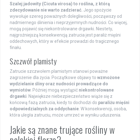
Szalej jadowity (Cicuta virosa) to roślina, z którą
zdecydowanie nie warto zadzierać.
Jego spożycie
wywołuje szereg poważnych dolegliwości, począwszy od
nadmiernego ślinienia i nieprzyjemnych nudności. Co więcej,
mogą pojawić się niekontrolowane drgawki. Niestety,
najgroźniejszą konsekwencją zatrucia jest paraliż mięśni
oddechowych, który w efekcie prowadzi do tragicznego
finału.
Szczwół plamisty
Zatrucie szczwołem plamistym stanowi poważne
zagrożenie dla życia. Początkowe objawy to
wzmożone
wydzielanie śliny oraz nudności prowadzące do
wymiotów
. Później mogą wystąpić
niekontrolowane
drgawki
. Największe niebezpieczeństwo wiąże się z
końcową fazą zatrucia, kiedy to dochodzi do
paraliżu mięśni
odpowiedzialnych za oddychanie
. W konsekwencji, osoba,
która uległa zatruciu, może umrzeć w wyniku uduszenia.
Jakie są znane trujące rośliny w
polskiej florze?