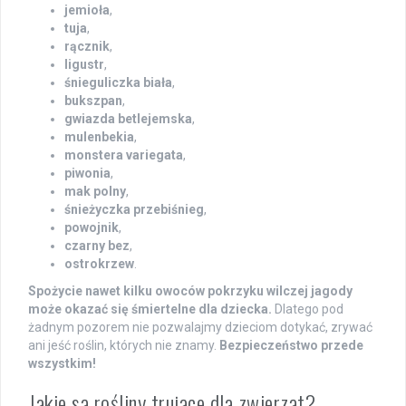
jemioła
,
tuja
,
rącznik
,
ligustr
,
śnieguliczka biała
,
bukszpan
,
gwiazda betlejemska
,
mulenbekia
,
monstera variegata
,
piwonia
,
mak polny
,
śnieżyczka przebiśnieg
,
powojnik
,
czarny bez
,
ostrokrzew
.
Spożycie nawet kilku owoców pokrzyku wilczej jagody
może okazać się śmiertelne dla dziecka.
Dlatego pod
żadnym pozorem nie pozwalajmy dzieciom dotykać, zrywać
ani jeść roślin, których nie znamy.
Bezpieczeństwo przede
wszystkim!
Jakie są rośliny trujące dla zwierząt?