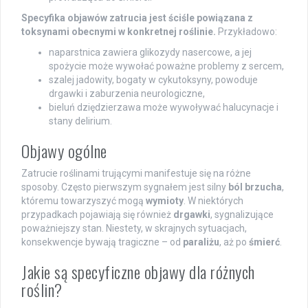
Specyfika objawów zatrucia jest ściśle powiązana z
toksynami obecnymi w konkretnej roślinie.
Przykładowo:
naparstnica zawiera glikozydy nasercowe, a jej
spożycie może wywołać poważne problemy z sercem,
szalej jadowity, bogaty w cykutoksyny, powoduje
drgawki i zaburzenia neurologiczne,
bieluń dziędzierzawa może wywoływać halucynacje i
stany delirium.
Objawy ogólne
Zatrucie roślinami trującymi manifestuje się na różne
sposoby. Często pierwszym sygnałem jest silny
ból brzucha
,
któremu towarzyszyć mogą
wymioty
. W niektórych
przypadkach pojawiają się również
drgawki
, sygnalizujące
poważniejszy stan. Niestety, w skrajnych sytuacjach,
konsekwencje bywają tragiczne – od
paraliżu
, aż po
śmierć
.
Jakie są specyficzne objawy dla różnych
roślin?