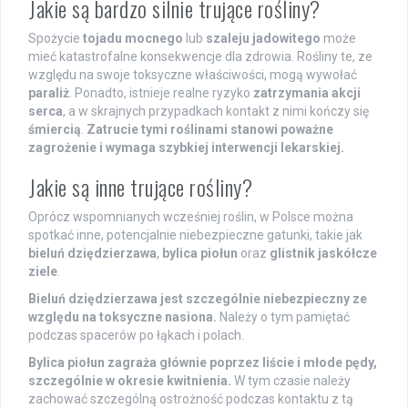
Jakie są bardzo silnie trujące rośliny?
Spożycie
tojadu mocnego
lub
szaleju jadowitego
może
mieć katastrofalne konsekwencje dla zdrowia. Rośliny te, ze
względu na swoje toksyczne właściwości, mogą wywołać
paraliż
. Ponadto, istnieje realne ryzyko
zatrzymania akcji
serca
, a w skrajnych przypadkach kontakt z nimi kończy się
śmiercią
.
Zatrucie tymi roślinami stanowi poważne
zagrożenie i wymaga szybkiej interwencji lekarskiej.
Jakie są inne trujące rośliny?
Oprócz wspomnianych wcześniej roślin, w Polsce można
spotkać inne, potencjalnie niebezpieczne gatunki, takie jak
bieluń dziędzierzawa
,
bylica piołun
oraz
glistnik jaskółcze
ziele
.
Bieluń dziędzierzawa jest szczególnie niebezpieczny ze
względu na toksyczne nasiona.
Należy o tym pamiętać
podczas spacerów po łąkach i polach.
Bylica piołun zagraża głównie poprzez liście i młode pędy,
szczególnie w okresie kwitnienia.
W tym czasie należy
zachować szczególną ostrożność podczas kontaktu z tą