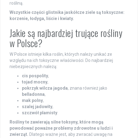
rośliną.
Wszystkie części glistnika jaskółcze ziele są toksyczne:
korzenie, łodyga, liście i kwiaty.
Jakie są najbardziej trujące rośliny
w Polsce?
W Polsce istnieje kilka roślin, których należy unikać ze
względu na ich toksyczne właściwości. Do najbardziej
niebezpiecznych należą:
cis pospolity
,
tojad mocny
,
pokrzyk wilcza jagoda
, znana również jako
belladonna
,
mak polny
,
szalej jadowity
,
szczwół plamisty
.
Rośliny te zawierają silne toksyny, które mogą
powodować poważne problemy zdrowotne u ludzi i
zwierząt.
Dlatego ważne jest, aby zwracać uwagę na