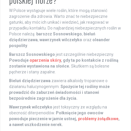
W Polsce występuje wiele roślin, które mogą stanowić
zagrożenie dla zdrowia. Warto znać te niebezpieczne
gatunki, aby móc ich unikać i wiedzieć, jak reagować w
przypadku kontaktu. Do najbardziej niebezpiecznych roślin w
Polsce należą:
barszcz Sosnowskiego
,
bieluń
dziędzierzawa
,
wawrzynek wilczełyko
oraz
oleander
pospolity
.
Barszcz Sosnowskiego
jest szczególnie niebezpieczny.
Powoduje
oparzenia skóry
, gdy ta po kontakcie z rośliną
zostanie wystawiona na słońce.
Skutkiem są bolesne
pęcherze i stany zapalne.
Bieluń dziędzierzawa
zawiera alkaloidy tropanowe o
działaniu halucynogennym.
Spożycie tej rośliny może
prowadzić do zaburzeń świadomości i stanowi
bezpośrednie zagrożenie dla życia.
Wawrzynek wilczełyko
jest toksyczny ze względu na
obecność diterpenoidów.
Połknięcie jego owoców
powoduje pieczenie w jamie ustnej,
problemy żołądkowe
,
a nawet uszkodzenie nerek.