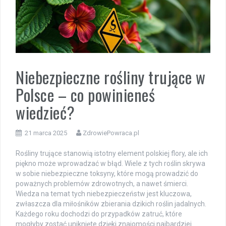
Niebezpieczne rośliny trujące w
Polsce – co powinieneś
wiedzieć?
21 marca 2025
ZdrowiePowraca.pl
Rośliny trujące stanowią istotny element polskiej flory, ale ich
piękno może wprowadzać w błąd. Wiele z tych roślin skrywa
w sobie niebezpieczne toksyny, które mogą prowadzić do
poważnych problemów zdrowotnych, a nawet śmierci.
Wiedza na temat tych niebezpieczeństw jest kluczowa,
zwłaszcza dla miłośników zbierania dzikich roślin jadalnych.
Każdego roku dochodzi do przypadków zatruć, które
mogłyby zostać uniknięte dzięki znajomości najbardziej