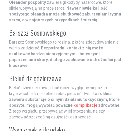
Oleander pospolity
zawiera glikozydy nasercowe, które
silnie wpływają na pracę serca.
Nawet niewielka ilość
spożytego oleandra może skutkować zaburzeniami rytmu
serca, a w najgorszych przypadkach śmiercią.
Barszcz Sosnowskiego
Barszcz Sosnowskiego to roślina, z którą zdecydowanie nie
warto zadzierać.
Bezpośredni kontakt z nią może
skutkować bardzo nieprzyjemnymi i bolesnymi
poparzeniami skóry, dlatego zachowanie ostrożności jest
kluczowe.
Bieluń dziędzierzawa
Bieluń dziędzierzawa, choć może wyglądać niepozornie,
kryje w sobie śmiertelne niebezpieczeństwo.
Ta roślina
zawiera substancje o silnym działaniu toksycznym, które
spożyte, mogą wywołać poważne
komplikacje
zdrowotne.
Z tego względu, przebywając w jej otoczeniu, należy
zachować szczególną czujność i ostrożność.
Wawrzynek wilczełyko