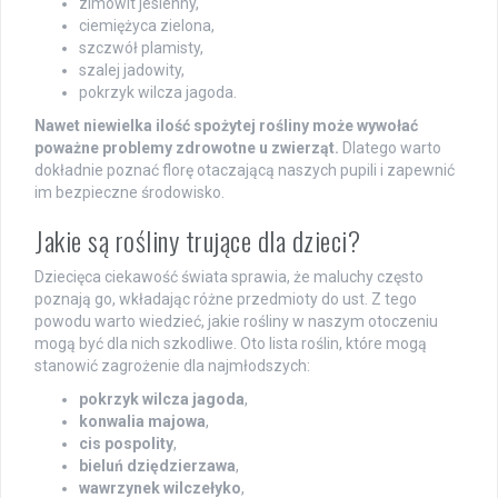
zimowit jesienny,
ciemiężyca zielona,
szczwół plamisty,
szalej jadowity,
pokrzyk wilcza jagoda.
Nawet niewielka ilość spożytej rośliny może wywołać
poważne problemy zdrowotne u zwierząt.
Dlatego warto
dokładnie poznać florę otaczającą naszych pupili i zapewnić
im bezpieczne środowisko.
Jakie są rośliny trujące dla dzieci?
Dziecięca ciekawość świata sprawia, że maluchy często
poznają go, wkładając różne przedmioty do ust. Z tego
powodu warto wiedzieć, jakie rośliny w naszym otoczeniu
mogą być dla nich szkodliwe. Oto lista roślin, które mogą
stanowić zagrożenie dla najmłodszych:
pokrzyk wilcza jagoda
,
konwalia majowa
,
cis pospolity
,
bieluń dziędzierzawa
,
wawrzynek wilczełyko
,