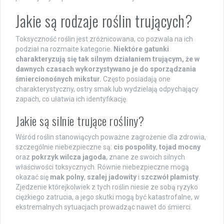
Jakie są rodzaje roślin trujących?
Toksyczność roślin jest zróżnicowana, co pozwala na ich
podział na rozmaite kategorie.
Niektóre gatunki
charakteryzują się tak silnym działaniem trującym, że w
dawnych czasach wykorzystywano je do sporządzania
śmiercionośnych mikstur.
Często posiadają one
charakterystyczny, ostry smak lub wydzielają odpychający
zapach, co ułatwia ich identyfikację.
Jakie są silnie trujące rośliny?
Wśród roślin stanowiących poważne zagrożenie dla zdrowia,
szczególnie niebezpieczne są:
cis pospolity
,
tojad mocny
oraz
pokrzyk wilcza jagoda
, znane ze swoich silnych
właściwości toksycznych. Równie niebezpieczne mogą
okazać się
mak polny
,
szalej jadowity
i
szczwół plamisty
.
Zjedzenie którejkolwiek z tych roślin niesie ze sobą ryzyko
ciężkiego zatrucia, a jego skutki mogą być katastrofalne, w
ekstremalnych sytuacjach prowadząc nawet do śmierci.