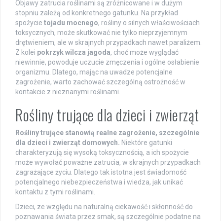
Objawy zatrucia roślinami są zróżnicowane i w dużym
stopniu zależą od konkretnego gatunku. Na przykład
spożycie
tojadu mocnego
, rośliny o silnych właściwościach
toksycznych, może skutkować nie tylko nieprzyjemnym
drętwieniem, ale w skrajnych przypadkach nawet paraliżem.
Z kolei
pokrzyk wilcza jagoda
, choć może wyglądać
niewinnie, powoduje uczucie zmęczenia i ogólne osłabienie
organizmu. Dlatego, mając na uwadze potencjalne
zagrożenie, warto zachować szczególną ostrożność w
kontakcie z nieznanymi roślinami.
Rośliny trujące dla dzieci i zwierząt
Rośliny trujące stanowią realne zagrożenie, szczególnie
dla dzieci i zwierząt domowych.
Niektóre gatunki
charakteryzują się wysoką toksycznością, a ich spożycie
może wywołać poważne zatrucia, w skrajnych przypadkach
zagrażające życiu. Dlatego tak istotna jest świadomość
potencjalnego niebezpieczeństwa i wiedza, jak unikać
kontaktu z tymi roślinami.
Dzieci, ze względu na naturalną ciekawość i skłonność do
poznawania świata przez smak, są szczególnie podatne na