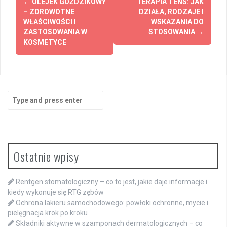
←
OLEJEK GOŹDZIKOWY
TERAPIA TENS: JAK
navigation
– ZDROWOTNE
DZIAŁA, RODZAJE I
WŁAŚCIWOŚCI I
WSKAZANIA DO
ZASTOSOWANIA W
STOSOWANIA
→
KOSMETYCE
Search
for:
Ostatnie wpisy
Rentgen stomatologiczny – co to jest, jakie daje informacje i
kiedy wykonuje się RTG zębów
Ochrona lakieru samochodowego: powłoki ochronne, mycie i
pielęgnacja krok po kroku
Składniki aktywne w szamponach dermatologicznych – co