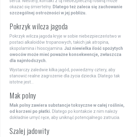
serca. Niestety, kontakt z tą niebezpieczną rośliną może
okazać się śmiertelny.
Dlatego też zaleca się zachowanie
szczególnej ostrożności w jej pobliżu.
Pokrzyk wilcza jagoda
Pokrzyk wilcza jagoda kryje w sobie niebezpieczeństwo w
postaci alkaloidów tropanowych, takich jak atropina,
skopolamina i hioscyjamina.
Już niewielka ilość spożytych
owoców może mieć poważne konsekwencje, zwłaszcza
dla najmłodszych.
Wystarczy zaledwie kilka jagód, powiedzmy cztery, aby
stanowić realne zagrożenie dla życia dziecka. Dlatego tak
istotne jest…
Mak polny
Mak polny zawiera substancje toksyczne w całej roślinie,
od korzeni po płatki.
Dlatego po kontakcie z nim należy
dokładnie umyć ręce, aby uniknąć potencjalnego zatrucia.
Szalej jadowity