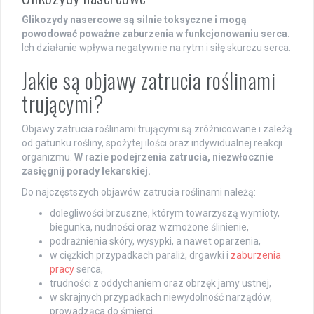
Glikozydy nasercowe są silnie toksyczne i mogą
powodować poważne zaburzenia w funkcjonowaniu serca.
Ich działanie wpływa negatywnie na rytm i siłę skurczu serca.
Jakie są objawy zatrucia roślinami
trującymi?
Objawy zatrucia roślinami trującymi są zróżnicowane i zależą
od gatunku rośliny, spożytej ilości oraz indywidualnej reakcji
organizmu.
W razie podejrzenia zatrucia, niezwłocznie
zasięgnij porady lekarskiej.
Do najczęstszych objawów zatrucia roślinami należą:
dolegliwości brzuszne, którym towarzyszą wymioty,
biegunka, nudności oraz wzmożone ślinienie,
podrażnienia skóry, wysypki, a nawet oparzenia,
w ciężkich przypadkach paraliż, drgawki i
zaburzenia
pracy
serca,
trudności z oddychaniem oraz obrzęk jamy ustnej,
w skrajnych przypadkach niewydolność narządów,
prowadząca do śmierci.