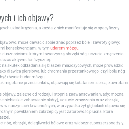
wych i ich objawy?
ch układ krążenia, a każda z nich manifestuje się w specyficzny
objawowo, może dawać o sobie znać poprzez bóle i zawroty głowy;
ymi konsekwencjami, w tym
udarem mózgu
,
m dusznościami, którym towarzyszą obrzęki nóg, uczucie zmęczenia
podczas aktywności fizycznej,
ic na skutek odkładania się blaszek miażdżycowych, może prowadzić
jako dławica piersiowa, lub chromania przestankowego, czyli bólu nóg
 być również udar mózgu,
e jak migotanie przedsionków, objawiają się kołataniem serca, zawrotami
ne objawy, zależne od rodzaju i stopnia zaawansowania wady; można
zne niebieskie zabarwienie skóry), uczucie zmęczenia oraz obrzęki,
ów w naczyniach krwionośnych, w przypadku żył głębokich objawia się
roźnym powikłaniem zakrzepicy jest zatorowość płucna, która
aszel,
i nóg, obrzęki, dolegliwości bólowe oraz widoczne, poszerzone żyły.