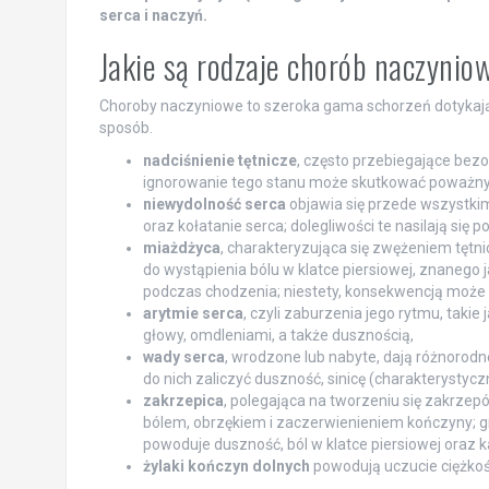
serca i naczyń.
Jakie są rodzaje chorób naczynio
Choroby naczyniowe to szeroka gama schorzeń dotykający
sposób.
nadciśnienie tętnicze
, często przebiegające bez
ignorowanie tego stanu może skutkować poważn
niewydolność serca
objawia się przede wszystki
oraz kołatanie serca; dolegliwości te nasilają się 
miażdżyca
, charakteryzująca się zwężeniem tętn
do wystąpienia bólu w klatce piersiowej, znanego 
podczas chodzenia; niestety, konsekwencją może
arytmie serca
, czyli zaburzenia jego rytmu, taki
głowy, omdleniami, a także dusznością,
wady serca
, wrodzone lub nabyte, dają różnorod
do nich zaliczyć duszność, sinicę (charakterystyc
zakrzepica
, polegająca na tworzeniu się zakrzep
bólem, obrzękiem i zaczerwienieniem kończyny; g
powoduje duszność, ból w klatce piersiowej oraz k
żylaki kończyn dolnych
powodują uczucie ciężkośc