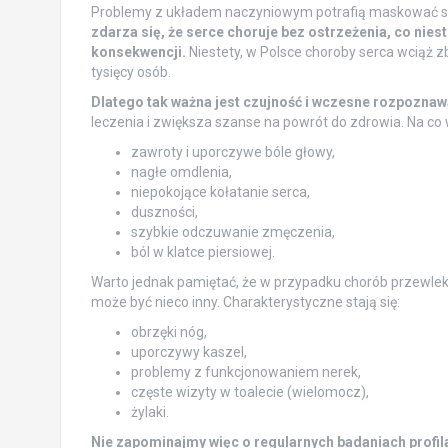
Problemy z układem naczyniowym potrafią maskować sw
zdarza się, że serce choruje bez ostrzeżenia, co nie
konsekwencji.
Niestety, w Polsce choroby serca wciąż z
tysięcy osób.
Dlatego tak ważna jest czujność i wczesne rozpoznaw
leczenia i zwiększa szanse na powrót do zdrowia. Na c
zawroty i uporczywe bóle głowy,
nagłe omdlenia,
niepokojące kołatanie serca,
duszności,
szybkie odczuwanie zmęczenia,
ból w klatce piersiowej.
Warto jednak pamiętać, że w przypadku chorób przewlekły
może być nieco inny. Charakterystyczne stają się:
obrzęki nóg,
uporczywy kaszel,
problemy z funkcjonowaniem nerek,
częste wizyty w toalecie (wielomocz),
żylaki.
Nie zapominajmy więc o regularnych badaniach profi