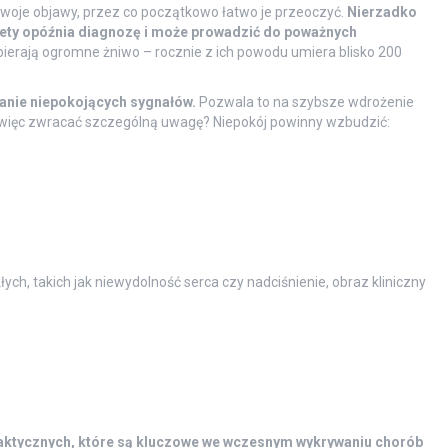
oje objawy, przez co początkowo łatwo je przeoczyć.
Nierzadko
stety opóźnia diagnozę i może prowadzić do poważnych
bierają ogromne żniwo – rocznie z ich powodu umiera blisko 200
anie niepokojących sygnałów.
Pozwala to na szybsze wdrożenie
o więc zwracać szczególną uwagę? Niepokój powinny wzbudzić:
ch, takich jak niewydolność serca czy nadciśnienie, obraz kliniczny
laktycznych, które są kluczowe we wczesnym wykrywaniu chorób