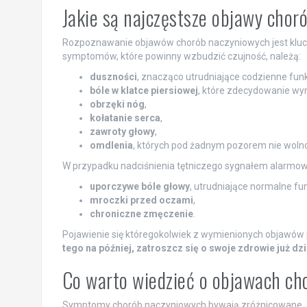
Jakie są najczęstsze objawy cho
Rozpoznawanie objawów chorób naczyniowych jest klucz
symptomów, które powinny wzbudzić czujność, należą:
duszności
, znacząco utrudniające codzienne fun
bóle w klatce piersiowej
, które zdecydowanie wym
obrzęki nóg
,
kołatanie serca
,
zawroty głowy
,
omdlenia
, których pod żadnym pozorem nie woln
W przypadku nadciśnienia tętniczego sygnałem alarmo
uporczywe bóle głowy
, utrudniające normalne fu
mroczki przed oczami
,
chroniczne zmęczenie
.
Pojawienie się któregokolwiek z wymienionych objawów 
tego na później, zatroszcz się o swoje zdrowie już dzi
Co warto wiedzieć o objawach c
Symptomy chorób naczyniowych bywają zróżnicowane, a i