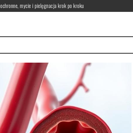
chronne, mycie i pielęgnacja krok po kroku
logicznych – co odróżnia produkt skuteczny od marketingowego?
lne zagrożenie zdrowotne
 jak jej zapobiegać
 objawy, rehabilitacja
kie daje informacje i kiedy wykonuje się RTG zębów