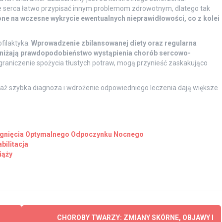
anie serca łatwo przypisać innym problemom zdrowotnym, dlatego tak
ne na wczesne wykrycie ewentualnych nieprawidłowości, co z kolei
filaktyka.
Wprowadzenie zbilansowanej diety oraz regularna
bniżają prawdopodobieństwo wystąpienia chorób sercowo-
ograniczenie spożycia tłustych potraw, mogą przynieść zaskakująco
waż szybka diagnoza i wdrożenie odpowiedniego leczenia dają większe
.
ągnięcia Optymalnego Odpoczynku Nocnego
bilitacja
iąży
CHOROBY TWARZY: ZMIANY SKÓRNE, OBJAWY I