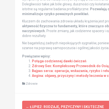
Dolegliwości takie jak bóle głowy, duszności czy kołat
istotne są regularne badania profilaktyczne.
Pozwalają o
minimalizuje ryzyko poważnych powikłań.
Kluczem do zachowania zdrowia układu krążenia jest pro
aktywność fizyczna to fundamenty, które znacząco o
naczyniowych.
Proste zmiany, jak codzienne spacery i 
dobre rezultaty.
Nie bagatelizuj żadnych niepokojących sygnałów, ponie
szanse na poprawę samopoczucia i ogólnej jakości życia
Powiązane wpisy:
Potęga codziennej dawki ćwiczeń
Zdrowy Sen: Kompleksowy Przewodnik do Osi
Bajpas serca: operacja, wskazania, ryzyko i reha
Angina: objawy, przyczyny i metody leczenia w c
Zdrowie
Post
←
ŁUPIEŻ: RODZAJE, PRZYCZYNY I SKUTECZNE