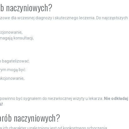
rób naczyniowych?
owe dla wczesnej diagnozy i skutecznego leczenia. Do najczęstszych
kcjonowanie,
agają konsultacji,
o bagatelizować.
wym mogą być:
nkcjonowanie,
powinno być sygnałem do niezwłocznej wizyty u lekarza.
Nie odkładaj
ś!
horób naczyniowych?
ch charakter uzależniony jest od konkretnego schorzenia.