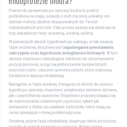
endoprotezie biodra?
Powrót do sprawności po operacji biodra to podróż
podzielona na etapy, a każdy z nich ma swój unikalny cel i
zestaw metod, idealnie dopasowanych do Twoich
indywidualnych potrzeb. Cały proces zazwyczaj dzieli się na
trzy zasadnicze fazy: wczesną, średnią i późną.
W pierwszych dwóch tygodniach po zabiegu, w tak zwanej
fazie wczesnej, kluczowe jest
zapobieganie powstawaniu
zakrzepów oraz łagodzenie dolegliwości bólowych
. W tym
okresie stopniowo odzyskujesz zdolność do utrzymywania
pozycji pionowej, ucząc się jednocześnie bezpiecznych
wzorców ruchu i ćwiczeń izometrycznych, które stanowią
fundament dalszej rehabilitacji.
Następnie, w fazie średniej, trwającej od dwóch do sześciu
tygodni po operacji, stopniowo zwiększasz zarówno dystans,
jak i częstotliwość spacerów. Stopniowo przyzwyczajasz się
do wykonywania codziennych czynności, takich jak
wstawanie z łóżka czy siadanie na krześle, które stają się
coraz łatwiejsze i mniej problematyczne.
Ostatnia, późna faza rehabilitacji, obejmuje okres od sześciu
tygodni do trzech miesięcy po operacji. W tym czasie