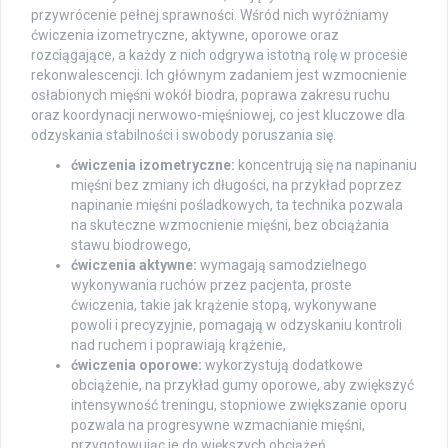
przywrócenie pełnej sprawności. Wśród nich wyróżniamy
ćwiczenia izometryczne, aktywne, oporowe oraz
rozciągające, a każdy z nich odgrywa istotną rolę w procesie
rekonwalescencji. Ich głównym zadaniem jest wzmocnienie
osłabionych mięśni wokół biodra, poprawa zakresu ruchu
oraz koordynacji nerwowo-mięśniowej, co jest kluczowe dla
odzyskania stabilności i swobody poruszania się.
ćwiczenia izometryczne:
koncentrują się na napinaniu
mięśni bez zmiany ich długości, na przykład poprzez
napinanie mięśni pośladkowych, ta technika pozwala
na skuteczne wzmocnienie mięśni, bez obciążania
stawu biodrowego,
ćwiczenia aktywne:
wymagają samodzielnego
wykonywania ruchów przez pacjenta, proste
ćwiczenia, takie jak krążenie stopą, wykonywane
powoli i precyzyjnie, pomagają w odzyskaniu kontroli
nad ruchem i poprawiają krążenie,
ćwiczenia oporowe:
wykorzystują dodatkowe
obciążenie, na przykład gumy oporowe, aby zwiększyć
intensywność treningu, stopniowe zwiększanie oporu
pozwala na progresywne wzmacnianie mięśni,
przygotowując je do większych obciążeń,