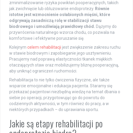
zminimalizowanie ryzyka powikłań pooperacyjnych, takich
jak zwichnięcie lub obluzowanie endoprotezy.
Równie
istotne jest wzmocnienie osłabionych mięśni, które
odgrywają zasadniczą rolę w stabilizacji stawu
biodrowego i umożliwiają prawidłowy chód.
Dążymy do
przywrócenia naturalnego wzorca chodu, co pozwala na
komfortowe i efektywne poruszanie się.
Kolejnym
celem rehabilitacji
jest zwiększenie zakresu ruchu
w stawie biodrowym i zapobieganie jego usztywnieniu.
Pracujemy nad poprawą elastyczności tkanek miękkich
otaczających staw oraz mobilizujemy bliznę pooperacyjną,
aby uniknąć ograniczeń ruchomości.
Rehabilitacja to nie tylko ćwiczenia fizyczne, ale także
wsparcie emocjonalne i edukacja pacjenta. Staramy się
przekazać pacjentowi niezbędną wiedzę na temat dbania o
siebie po operacji, przygotowując go do powrotu do
codziennych aktywności, w tym również do pracy, a w
niektórych przypadkach – do uprawiania sportu.
Jakie są etapy rehabilitacji po