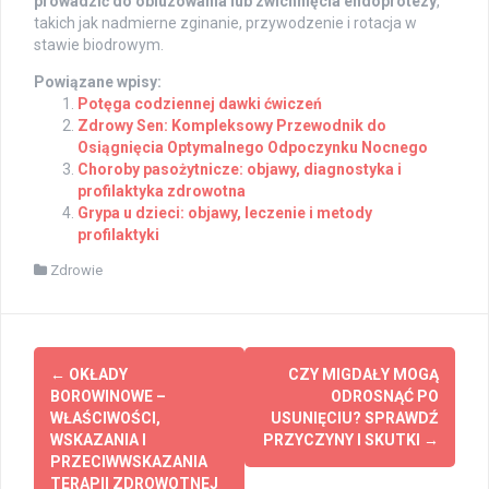
prowadzić do obluzowania lub zwichnięcia endoprotezy
,
takich jak nadmierne zginanie, przywodzenie i rotacja w
stawie biodrowym.
Powiązane wpisy:
Potęga codziennej dawki ćwiczeń
Zdrowy Sen: Kompleksowy Przewodnik do
Osiągnięcia Optymalnego Odpoczynku Nocnego
Choroby pasożytnicze: objawy, diagnostyka i
profilaktyka zdrowotna
Grypa u dzieci: objawy, leczenie i metody
profilaktyki
Zdrowie
Post
←
OKŁADY
CZY MIGDAŁY MOGĄ
navigation
BOROWINOWE –
ODROSNĄĆ PO
WŁAŚCIWOŚCI,
USUNIĘCIU? SPRAWDŹ
WSKAZANIA I
PRZYCZYNY I SKUTKI
→
PRZECIWWSKAZANIA
TERAPII ZDROWOTNEJ