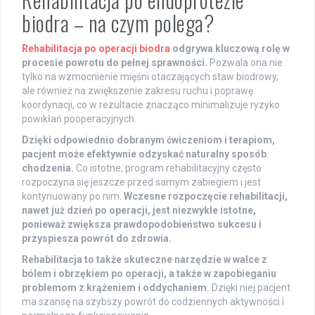
biodra – na czym polega?
Rehabilitacja po operacji biodra
odgrywa kluczową rolę w
procesie powrotu do pełnej sprawności.
Pozwala ona nie
tylko na wzmocnienie mięśni otaczających staw biodrowy,
ale również na zwiększenie zakresu ruchu i poprawę
koordynacji, co w rezultacie znacząco minimalizuje ryzyko
powikłań pooperacyjnych.
Dzięki odpowiednio dobranym ćwiczeniom i terapiom,
pacjent może efektywnie odzyskać naturalny sposób
chodzenia.
Co istotne, program rehabilitacyjny często
rozpoczyna się jeszcze przed samym zabiegiem i jest
kontynuowany po nim.
Wczesne rozpoczęcie rehabilitacji,
nawet już dzień po operacji, jest niezwykle istotne,
ponieważ zwiększa prawdopodobieństwo sukcesu i
przyspiesza powrót do zdrowia.
Rehabilitacja to także skuteczne narzędzie w walce z
bólem i obrzękiem po operacji, a także w zapobieganiu
problemom z krążeniem i oddychaniem.
Dzięki niej pacjent
ma szansę na szybszy powrót do codziennych aktywności i