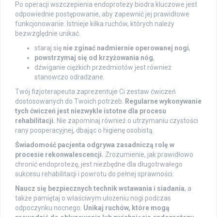
Po operacji wszczepienia endoprotezy biodra kluczowe jest
odpowiednie postępowanie, aby zapewnić jej prawidłowe
funkcjonowanie. Istnieje kilka ruchów, których należy
bezwzględnie unikać.
staraj się
nie zginać nadmiernie operowanej nogi
,
powstrzymaj się od krzyżowania nóg
,
dźwiganie ciężkich przedmiotów jest również
stanowczo odradzane.
Twój fizjoterapeuta zaprezentuje Ci zestaw ćwiczeń
dostosowanych do Twoich potrzeb.
Regularne wykonywanie
tych ćwiczeń jest niezwykle istotne dla procesu
rehabilitacji.
Nie zapominaj również o utrzymaniu czystości
rany pooperacyjnej, dbając o higienę osobistą.
Świadomość pacjenta odgrywa zasadniczą rolę w
procesie rekonwalescencji.
Zrozumienie, jak prawidłowo
chronić endoprotezę, jest niezbędne dla długotrwałego
sukcesu rehabilitacji i powrotu do pełnej sprawności.
Naucz się bezpiecznych technik wstawania i siadania
, a
także pamiętaj o właściwym ułożeniu nogi podczas
odpoczynku nocnego.
Unikaj ruchów, które mogą