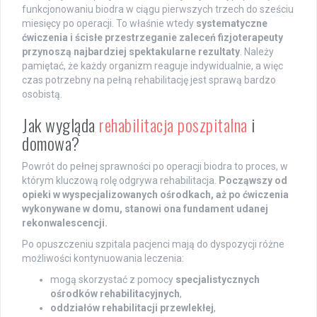
funkcjonowaniu biodra w ciągu pierwszych trzech do sześciu
miesięcy po operacji. To właśnie wtedy
systematyczne
ćwiczenia i ścisłe przestrzeganie zaleceń fizjoterapeuty
przynoszą najbardziej spektakularne rezultaty
. Należy
pamiętać, że każdy organizm reaguje indywidualnie, a więc
czas potrzebny na pełną rehabilitację jest sprawą bardzo
osobistą.
Jak wygląda
rehabilitacja poszpitalna
i
domowa?
Powrót do pełnej sprawności po operacji biodra to proces, w
którym kluczową rolę odgrywa rehabilitacja.
Począwszy od
opieki w wyspecjalizowanych ośrodkach, aż po ćwiczenia
wykonywane w domu, stanowi ona fundament udanej
rekonwalescencji.
Po opuszczeniu szpitala pacjenci mają do dyspozycji różne
możliwości kontynuowania leczenia:
mogą skorzystać z pomocy
specjalistycznych
ośrodków rehabilitacyjnych
,
oddziałów rehabilitacji przewlekłej
,