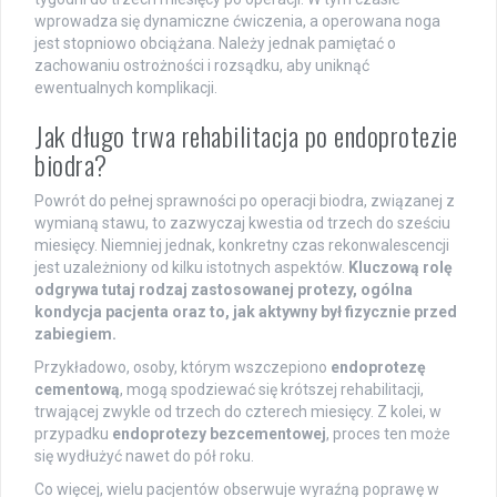
wprowadza się dynamiczne ćwiczenia, a operowana noga
jest stopniowo obciążana. Należy jednak pamiętać o
zachowaniu ostrożności i rozsądku, aby uniknąć
ewentualnych komplikacji.
Jak długo trwa rehabilitacja po endoprotezie
biodra?
Powrót do pełnej sprawności po operacji biodra, związanej z
wymianą stawu, to zazwyczaj kwestia od trzech do sześciu
miesięcy. Niemniej jednak, konkretny czas rekonwalescencji
jest uzależniony od kilku istotnych aspektów.
Kluczową rolę
odgrywa tutaj rodzaj zastosowanej protezy, ogólna
kondycja pacjenta oraz to, jak aktywny był fizycznie przed
zabiegiem.
Przykładowo, osoby, którym wszczepiono
endoprotezę
cementową
, mogą spodziewać się krótszej rehabilitacji,
trwającej zwykle od trzech do czterech miesięcy. Z kolei, w
przypadku
endoprotezy bezcementowej
, proces ten może
się wydłużyć nawet do pół roku.
Co więcej, wielu pacjentów obserwuje wyraźną poprawę w