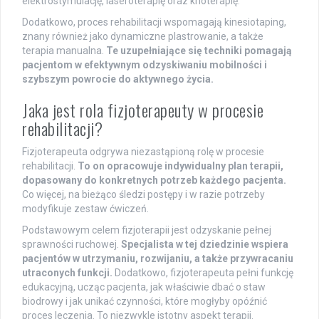
elektrostymulację, laseroterapię oraz krioterapię.
Dodatkowo, proces rehabilitacji wspomagają kinesiotaping,
znany również jako dynamiczne plastrowanie, a także
terapia manualna.
Te uzupełniające się techniki pomagają
pacjentom w efektywnym odzyskiwaniu mobilności i
szybszym powrocie do aktywnego życia.
Jaka jest rola fizjoterapeuty w procesie
rehabilitacji?
Fizjoterapeuta odgrywa niezastąpioną rolę w procesie
rehabilitacji.
To on opracowuje indywidualny plan terapii,
dopasowany do konkretnych potrzeb każdego pacjenta.
Co więcej, na bieżąco śledzi postępy i w razie potrzeby
modyfikuje zestaw ćwiczeń.
Podstawowym celem fizjoterapii jest odzyskanie pełnej
sprawności ruchowej.
Specjalista w tej dziedzinie wspiera
pacjentów w utrzymaniu, rozwijaniu, a także przywracaniu
utraconych funkcji.
Dodatkowo, fizjoterapeuta pełni funkcję
edukacyjną, ucząc pacjenta, jak właściwie dbać o staw
biodrowy i jak unikać czynności, które mogłyby opóźnić
proces leczenia. To niezwykle istotny aspekt terapii.