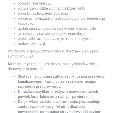
produkcji barwników,
wytwarzaniu szkła wodnego z krzemionki,
produkcji sztucznego jedwabiu,
procesach związanych z produkcją gumy i regeneracją
kauczuku,
uzdatnianiu wody wykorzystywanej w przemyśle,
rafinacji ropy naftowej i olejów mineralnych,
przemyśle farmaceutycznym i papierniczym,
hodowli zwierząt.
W przemyśle spożywczym soda kaustyczna kryje się pod
symbolem
E524
.
Soda kaustyczna
to także niezastąpiony środek w wielu
domowych sytuacjach:
Skutecznie udrożnia zatkane rury i czyści przewody
kanalizacyjne, likwidując zatory i przywracając
swobodny przepływ wody.
Umożliwia szybkie i efektywne usuwanie starych
powłok farb i lakierów z różnych powierzchni.
Dzięki właściwościom bakteriobójczym, znajduje
zastosowanie w dezynfekcji i odkażaniu
powierzchni, pomagając utrzymać wysoki poziom