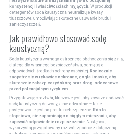
niezwykle istotne dla uzyskania mydła o pożądanej
konsystencji i właściwościach myjących.
W produkcji
detergentów soda kaustyczna neutralizuje kwasy
tłuszczowe, umożliwiając skuteczne usuwanie brudu i
zanieczyszczeń.
Jak prawidłowo stosować sodę
kaustyczną?
Soda kaustyczna wymaga ostrożnego obchodzenia się z nią,
dlatego dla własnego bezpieczeństwa, pamiętaj o
odpowiednich środkach ochrony osobistej.
Koniecznie
zaopatrz się w rękawice ochronne, gogle i maskę, aby
skutecznie zabezpieczyć skórę oraz drogi oddechowe
przed potencjalnym ryzykiem.
Przygotowując roztwór, kluczowe jest, aby zawsze dodawać
sodę kaustyczną do wody, a nie odwrotnie – takie
postępowanie jest po prostu niebezpieczne.
Rób to
stopniowo, nie zapominając o ciągłym mieszaniu, aby
zapewnić odpowiednie rozpuszczenie.
Następnie,
wykorzystaj przygotowany roztwór zgodnie z dołączoną
instrukcją, zwracając szczególną uwagę na zalecane