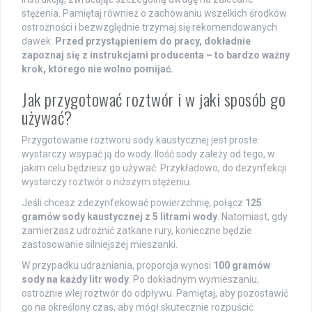
stężenia. Pamiętaj również o zachowaniu wszelkich środków
ostrożności i bezwzględnie trzymaj się rekomendowanych
dawek.
Przed przystąpieniem do pracy, dokładnie
zapoznaj się z instrukcjami producenta – to bardzo ważny
krok, którego nie wolno pomijać.
Jak przygotować roztwór i w jaki sposób go
używać?
Przygotowanie roztworu sody kaustycznej jest proste:
wystarczy wsypać ją do wody. Ilość sody zależy od tego, w
jakim celu będziesz go używać. Przykładowo, do dezynfekcji
wystarczy roztwór o niższym stężeniu.
Jeśli chcesz zdezynfekować powierzchnię, połącz
125
gramów sody kaustycznej z 5 litrami wody
. Natomiast, gdy
zamierzasz udrożnić zatkane rury, konieczne będzie
zastosowanie silniejszej mieszanki.
W przypadku udrażniania, proporcja wynosi
100 gramów
sody na każdy litr wody
. Po dokładnym wymieszaniu,
ostrożnie wlej roztwór do odpływu. Pamiętaj, aby pozostawić
go na określony czas, aby mógł skutecznie rozpuścić