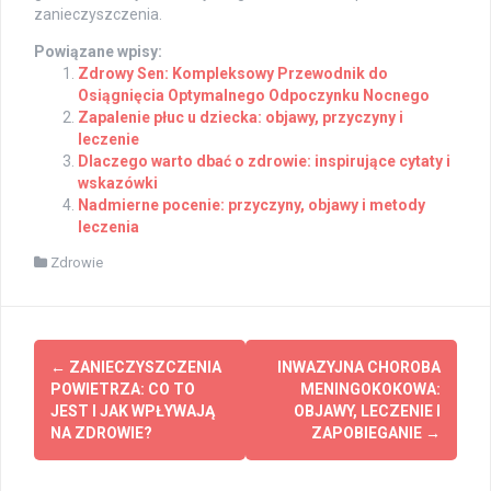
zanieczyszczenia.
Powiązane wpisy:
Zdrowy Sen: Kompleksowy Przewodnik do
Osiągnięcia Optymalnego Odpoczynku Nocnego
Zapalenie płuc u dziecka: objawy, przyczyny i
leczenie
Dlaczego warto dbać o zdrowie: inspirujące cytaty i
wskazówki
Nadmierne pocenie: przyczyny, objawy i metody
leczenia
Zdrowie
Post
←
ZANIECZYSZCZENIA
INWAZYJNA CHOROBA
navigation
POWIETRZA: CO TO
MENINGOKOKOWA:
JEST I JAK WPŁYWAJĄ
OBJAWY, LECZENIE I
NA ZDROWIE?
ZAPOBIEGANIE
→