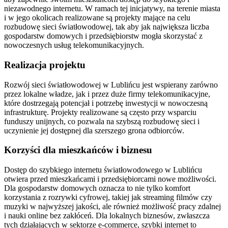
niezawodnego internetu. W ramach tej inicjatywy, na terenie miasta
i w jego okolicach realizowane są projekty mające na celu
rozbudowę sieci światłowodowej, tak aby jak największa liczba
gospodarstw domowych i przedsiębiorstw mogła skorzystać z
nowoczesnych usług telekomunikacyjnych.
Realizacja projektu
Rozwój sieci światłowodowej w Lublińcu jest wspierany zarówno
przez lokalne władze, jak i przez duże firmy telekomunikacyjne,
które dostrzegają potencjał i potrzebę inwestycji w nowoczesną
infrastrukturę. Projekty realizowane są często przy wsparciu
funduszy unijnych, co pozwala na szybszą rozbudowę sieci i
uczynienie jej dostępnej dla szerszego grona odbiorców.
Korzyści dla mieszkańców i biznesu
Dostęp do szybkiego internetu światłowodowego w Lublińcu
otwiera przed mieszkańcami i przedsiębiorcami nowe możliwości.
Dla gospodarstw domowych oznacza to nie tylko komfort
korzystania z rozrywki cyfrowej, takiej jak streaming filmów czy
muzyki w najwyższej jakości, ale również możliwość pracy zdalnej
i nauki online bez zakłóceń. Dla lokalnych biznesów, zwłaszcza
tych działających w sektorze e-commerce, szybki internet to