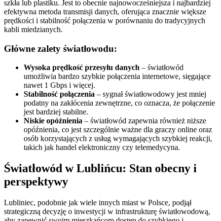
szkła lub plastiku. Jest to obecnie najnowocześniejsza i najbardziej
efektywna metoda transmisji danych, oferująca znacznie większe
prędkości i stabilność połączenia w porównaniu do tradycyjnych
kabli miedzianych.
Główne zalety światłowodu:
Wysoka prędkość przesyłu danych
– światłowód
umożliwia bardzo szybkie połączenia internetowe, sięgające
nawet 1 Gbps i więcej.
Stabilność połączenia
– sygnał światłowodowy jest mniej
podatny na zakłócenia zewnętrzne, co oznacza, że połączenie
jest bardziej stabilne.
Niskie opóźnienia
– światłowód zapewnia również niższe
opóźnienia, co jest szczególnie ważne dla graczy online oraz
osób korzystających z usług wymagających szybkiej reakcji,
takich jak handel elektroniczny czy telemedycyna.
Światłowód w Lublińcu: Stan obecny i
perspektywy
Lubliniec, podobnie jak wiele innych miast w Polsce, podjął
strategiczną decyzję o inwestycji w infrastrukturę światłowodową,
aby zapewnić swoim mieszkańcom dostęp do szybkiego i