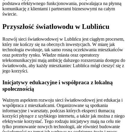
podstawa efektywnego funkcjonowania, pozwalająca na płynną
komunikację z klientami i partnerami biznesowymi na całym
świecie.
Przyszłość światłowodu w Lublińcu
Rozwój sieci światłowodowej w Lublińcu jest ciągłym procesem,
który nie kończy się na obecnych inwestycjach. W miarę jak
technologia ewoluuje, tak samo rosną oczekiwania mieszkańców
oraz potrzeby rynku. Władze miasta oraz operatorzy
telekomunikacyjni mają ambicję dalszego rozszerzania dostępu do
światłowodu, aby każdy mieszkaniec Lublińca mógł cieszyć się z
jego korzyści.
Inicjatywy edukacyjne i współpraca z lokalną
społecznością
Ważnym aspektem rozwoju sieci światłowodowej jest edukacja i
współpraca z mieszkańcami. Organizowane są spotkania
informacyjne i warsztaty, podczas których eksperci tłumaczą
korzyści płynące z szybkiego internetu, a także jak można z niego
efektywnie korzystać. Tego rodzaju inicjatywy mają na celu nie
tylko promowanie nowych technologii, ale również budowanie
świadomości na temat ich wpływu na codzienne życie i pracy.