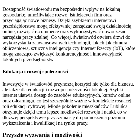
Dostępność światłowodu ma bezpośredni wpływ na lokalną
gospodarkę, umożliwiając rozwój istniejących firm oraz
przyciągając nowe biznesy. Dzięki szybkiemu internetowi
przedsiębiorstwa mogą efektywniej zarządzać swoją działalnością
online, rozwijać e-commerce oraz wykorzystywać nowoczesne
narzędzia pracy zdalnej. Co więcej, światłowód otwiera drzwi do
wykorzystania zaawansowanych technologii, takich jak chmura
obliczeniowa, sztuczna inteligencja czy Internet Rzeczy (IoT), które
mogą znacząco zwiększyć konkurencyjność i innowacyjność
lokalnych przedsiębiorstw.
Edukacja i rozwój społeczności
Inwestycje w światłowód przynoszą korzyści nie tylko dla biznesu,
ale także dla edukacji i rozwoju społeczności lokalnej. Szybki
internet ułatwia dostęp do zasobów edukacyjnych, kursów online
oraz e-learningu, co jest szczególnie ważne w kontekście rosnącej
roli edukacji cyfrowej. Młode pokolenie mieszkańców Lublińca
otrzymuje dzięki temu lepsze możliwości rozwoju i nauki, co w
dłuższej perspektywie przyczynia się do podnoszenia poziomu
wykształcenia i kwalifikacji na rynku pracy.
Przyszłe wyzwania i możliwości