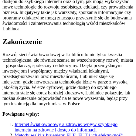
dostępu do szybkiego internetu oraz o tym, jak mogą wykorzystać
nowe technologie do rozwoju osobistego, edukacji czy prowadzenia
biznesu. Inicjatywy takie jak warsztaty, spotkania informacyjne czy
programy edukacyjne mogą znacząco przyczynić się do budowania
świadomości i zainteresowania technologią wśród mieszkańców
Lublińca.
Zakończenie
Rozwój sieci światłowodowej w Lublińcu to nie tylko kwestia
technologiczna, ale również szansa na wszechstronny rozwój miasta
– gospodarczy, społeczny i edukacyjny. Dzięki przemyślanym
inwestycjom i współpracy między władzami lokalnymi,
przedsiębiorstwami oraz mieszkańcami, Lubliniec staje się
miejscem, gdzie nowoczesna technologia idzie w parze z wysoką
jakością życia. W erze cyfrowej, gdzie dostęp do szybkiego
internetu staje się coraz bardziej kluczowy, Lubliniec pokazuje, jak
można skutecznie odpowiadać na te nowe wyzwania, będąc przy
tym inspiracją dla innych miast w Polsce.
Powiązane wpisy:
Internet światłowodowy a zdrowie: wpływ szybkiego
internetu na zdrowie i dostęp do informacji
Metody walki z łysieniem: FUE, FUT i ich efektywność