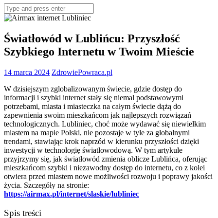
Search
for:
Światłowód w Lublińcu: Przyszłość
Szybkiego Internetu w Twoim Mieście
14 marca 2024
ZdrowiePowraca.pl
W dzisiejszym zglobalizowanym świecie, gdzie dostęp do
informacji i szybki internet stały się niemal podstawowymi
potrzebami, miasta i miasteczka na całym świecie dążą do
zapewnienia swoim mieszkańcom jak najlepszych rozwiązań
technologicznych. Lubliniec, choć może wydawać się niewielkim
miastem na mapie Polski, nie pozostaje w tyle za globalnymi
trendami, stawiając krok naprzód w kierunku przyszłości dzięki
inwestycji w technologię światłowodową. W tym artykule
przyjrzymy się, jak światłowód zmienia oblicze Lublińca, oferując
mieszkańcom szybki i niezawodny dostęp do internetu, co z kolei
otwiera przed miastem nowe możliwości rozwoju i poprawy jakości
życia. Szczegóły na stronie:
https://airmax.pl/internet/slaskie/lubliniec
Spis treści