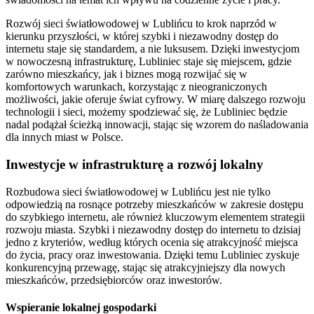
Rozwój sieci światłowodowej w Lublińcu to krok naprzód w
kierunku przyszłości, w której szybki i niezawodny dostęp do
internetu staje się standardem, a nie luksusem. Dzięki inwestycjom
w nowoczesną infrastrukturę, Lubliniec staje się miejscem, gdzie
zarówno mieszkańcy, jak i biznes mogą rozwijać się w
komfortowych warunkach, korzystając z nieograniczonych
możliwości, jakie oferuje świat cyfrowy. W miarę dalszego rozwoju
technologii i sieci, możemy spodziewać się, że Lubliniec będzie
nadal podążał ścieżką innowacji, stając się wzorem do naśladowania
dla innych miast w Polsce.
Inwestycje w infrastrukturę a rozwój lokalny
Rozbudowa sieci światłowodowej w Lublińcu jest nie tylko
odpowiedzią na rosnące potrzeby mieszkańców w zakresie dostępu
do szybkiego internetu, ale również kluczowym elementem strategii
rozwoju miasta. Szybki i niezawodny dostęp do internetu to dzisiaj
jedno z kryteriów, według których ocenia się atrakcyjność miejsca
do życia, pracy oraz inwestowania. Dzięki temu Lubliniec zyskuje
konkurencyjną przewagę, stając się atrakcyjniejszy dla nowych
mieszkańców, przedsiębiorców oraz inwestorów.
Wspieranie lokalnej gospodarki