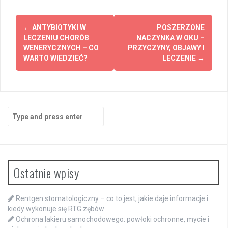
Post
←
ANTYBIOTYKI W
POSZERZONE
navigation
LECZENIU CHORÓB
NACZYNKA W OKU –
WENERYCZNYCH – CO
PRZYCZYNY, OBJAWY I
WARTO WIEDZIEĆ?
LECZENIE
→
Search
for:
Ostatnie wpisy
Rentgen stomatologiczny – co to jest, jakie daje informacje i
kiedy wykonuje się RTG zębów
Ochrona lakieru samochodowego: powłoki ochronne, mycie i