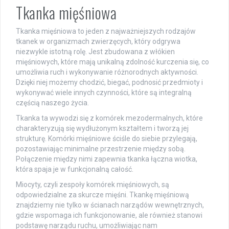
Tkanka mięśniowa
Tkanka mięśniowa to jeden z najważniejszych rodzajów
tkanek w organizmach zwierzęcych, który odgrywa
niezwykle istotną rolę. Jest zbudowana z włókien
mięśniowych, które mają unikalną zdolność kurczenia się, co
umożliwia ruch i wykonywanie różnorodnych aktywności.
Dzięki niej możemy chodzić, biegać, podnosić przedmioty i
wykonywać wiele innych czynności, które są integralną
częścią naszego życia.
Tkanka ta wywodzi się z komórek mezodermalnych, które
charakteryzują się wydłużonym kształtem i tworzą jej
strukturę. Komórki mięśniowe ściśle do siebie przylegają,
pozostawiając minimalne przestrzenie między sobą.
Połączenie między nimi zapewnia tkanka łączna wiotka,
która spaja je w funkcjonalną całość.
Miocyty, czyli zespoły komórek mięśniowych, są
odpowiedzialne za skurcze mięśni. Tkankę mięśniową
znajdziemy nie tylko w ścianach narządów wewnętrznych,
gdzie wspomaga ich funkcjonowanie, ale również stanowi
podstawę narządu ruchu, umożliwiając nam