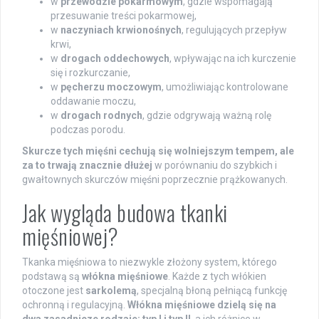
w
przewodzie pokarmowym
, gdzie wspomagają
przesuwanie treści pokarmowej,
w
naczyniach krwionośnych
, regulujących przepływ
krwi,
w
drogach oddechowych
, wpływając na ich kurczenie
się i rozkurczanie,
w
pęcherzu moczowym
, umożliwiając kontrolowane
oddawanie moczu,
w
drogach rodnych
, gdzie odgrywają ważną rolę
podczas porodu.
Skurcze tych mięśni cechują się wolniejszym tempem, ale
za to trwają znacznie dłużej
w porównaniu do szybkich i
gwałtownych skurczów mięśni poprzecznie prążkowanych.
Jak wygląda budowa tkanki
mięśniowej?
Tkanka mięśniowa to niezwykle złożony system, którego
podstawą są
włókna mięśniowe
. Każde z tych włókien
otoczone jest
sarkolemą
, specjalną błoną pełniącą funkcję
ochronną i regulacyjną.
Włókna mięśniowe dzielą się na