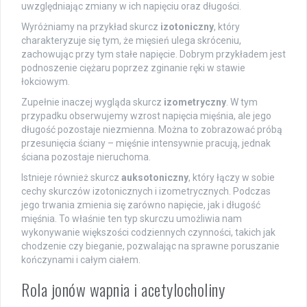
uwzględniając zmiany w ich napięciu oraz długości.
Wyróżniamy na przykład skurcz
izotoniczny
, który
charakteryzuje się tym, że mięsień ulega skróceniu,
zachowując przy tym stałe napięcie. Dobrym przykładem jest
podnoszenie ciężaru poprzez zginanie ręki w stawie
łokciowym.
Zupełnie inaczej wygląda skurcz
izometryczny
. W tym
przypadku obserwujemy wzrost napięcia mięśnia, ale jego
długość pozostaje niezmienna. Można to zobrazować próbą
przesunięcia ściany – mięśnie intensywnie pracują, jednak
ściana pozostaje nieruchoma.
Istnieje również skurcz
auksotoniczny
, który łączy w sobie
cechy skurczów izotonicznych i izometrycznych. Podczas
jego trwania zmienia się zarówno napięcie, jak i długość
mięśnia. To właśnie ten typ skurczu umożliwia nam
wykonywanie większości codziennych czynności, takich jak
chodzenie czy bieganie, pozwalając na sprawne poruszanie
kończynami i całym ciałem.
Rola jonów wapnia i acetylocholiny