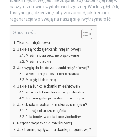
tkanki mięśniowej jest niezbędne, aby docenić jej rolę w
naszym zdrowiu i wydolności fizycznej. Warto zgłębić tę
fascynującą dziedzinę, aby zrozumieć, jak trening i
regeneracja wpływają na naszą siłę i wytrzymałość.
Spis treści
Tkanka mięśniowa
Jakie są rodzaje tkanki mięśniowej?
Mięśnie poprzecznie prążkowane
Mięśnie gładkie
Jak wygląda budowa tkanki mięśniowej?
Włókna mięśniowe i ich struktura
Miocyty i ich funkcje
Jakie są funkcje tkanki mięśniowej?
Funkcje lokomotoryczne i posturalne
Termoregulacja i wytwarzanie ciepła
Jak działa mechanizm skurczu mięśni?
Rodzaje skurczu mięśnia
Rola jonów wapnia i acetylocholiny
Regeneracja tkanki mięśniowej
Jak trening wpływa na tkankę mięśniową?