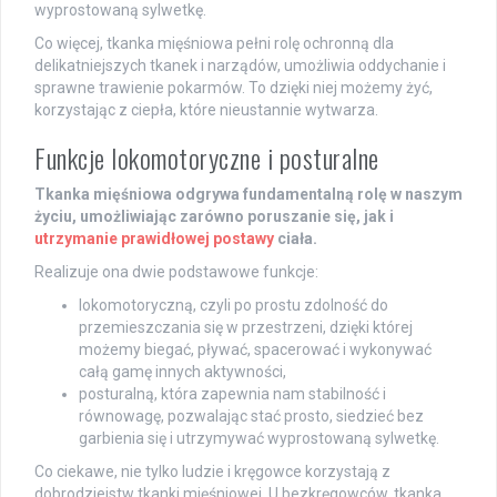
wyprostowaną sylwetkę.
Co więcej, tkanka mięśniowa pełni rolę ochronną dla
delikatniejszych tkanek i narządów, umożliwia oddychanie i
sprawne trawienie pokarmów. To dzięki niej możemy żyć,
korzystając z ciepła, które nieustannie wytwarza.
Funkcje lokomotoryczne i posturalne
Tkanka mięśniowa odgrywa fundamentalną rolę w naszym
życiu, umożliwiając zarówno poruszanie się, jak i
utrzymanie prawidłowej postawy
ciała.
Realizuje ona dwie podstawowe funkcje:
lokomotoryczną, czyli po prostu zdolność do
przemieszczania się w przestrzeni, dzięki której
możemy biegać, pływać, spacerować i wykonywać
całą gamę innych aktywności,
posturalną, która zapewnia nam stabilność i
równowagę, pozwalając stać prosto, siedzieć bez
garbienia się i utrzymywać wyprostowaną sylwetkę.
Co ciekawe, nie tylko ludzie i kręgowce korzystają z
dobrodziejstw tkanki mięśniowej. U bezkręgowców, tkanka