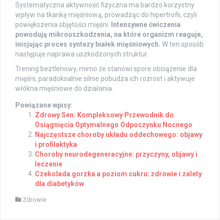
Systematyczna aktywność fizyczna ma bardzo korzystny
wpływ na tkankę mięśniową, prowadząc do hipertrofii, czyli
powiększenia objętości mięśni.
Intensywne ćwiczenia
powodują mikrouszkodzenia, na które organizm reaguje,
inicjując proces syntezy białek mięśniowych.
W ten sposób
następuje naprawa uszkodzonych struktur.
Trening beztlenowy, mimo że stanowi spore obciążenie dla
mięśni, paradoksalnie silnie pobudza ich rozrost i aktywuje
włókna mięśniowe do działania.
Powiązane wpisy:
Zdrowy Sen: Kompleksowy Przewodnik do
Osiągnięcia Optymalnego Odpoczynku Nocnego
Najczęstsze choroby układu oddechowego: objawy
i profilaktyka
Choroby neurodegeneracyjne: przyczyny, objawy i
leczenie
Czekolada gorzka a poziom cukru: zdrowie i zalety
dla diabetyków
Zdrowie