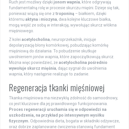
Ruch jest możliwy dzięki
jonom wapnia
, które odgrywają
fundamentalną rolę w procesie skurczu mięśni. Dzieje się tak,
ponieważ wiążą się one z
troponiną
– białkiem, dzięki
któremu
aktyna
i
miozyna
, dwa kolejne kluczowe białka,
mogą wejść ze sobą w interakcję, wywołując skurcz włókna
mięśniowego.
Z kolei
acetylocholina
, neuroprzekaźnik, inicjuje
depolaryzację błony komórkowej, pobudzając komórkę
mięśniową do działania. To pobudzenie skutkuje
uwolnieniem jonów wapnia, które zapoczątkowują skurcz.
Można więc powiedzieć, że
acetylocholina pośrednio
wywołuje skurcz mięśnia
, dając sygnał do uwolnienia
wapnia, który następnie realizuje to zadanie.
Regeneracja tkanki mięśniowej
Tkanka mięśniowa ma niezwykłą zdolność do samoodnowy,
co jest kluczowe dla jej prawidłowego funkcjonowania.
Proces regeneracji uruchamia się w odpowiedzi na
uszkodzenia, na przykład po intensywnym wysiłku
fizycznym.
Odpowiednia dieta, bogata w składniki odżywcze,
oraz dobrze zaplanowane ćwiczenia stanowią fundament