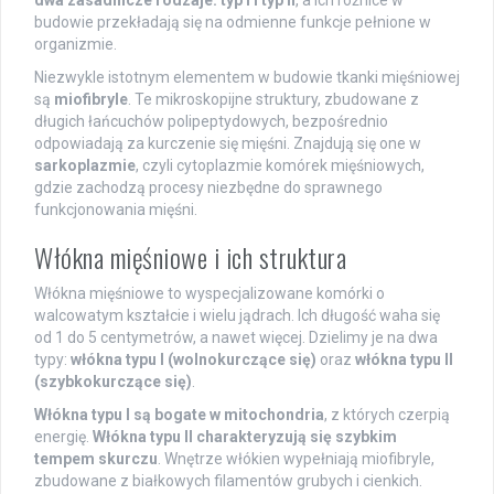
dwa zasadnicze rodzaje: typ I i typ II
, a ich różnice w
budowie przekładają się na odmienne funkcje pełnione w
organizmie.
Niezwykle istotnym elementem w budowie tkanki mięśniowej
są
miofibryle
. Te mikroskopijne struktury, zbudowane z
długich łańcuchów polipeptydowych, bezpośrednio
odpowiadają za kurczenie się mięśni. Znajdują się one w
sarkoplazmie
, czyli cytoplazmie komórek mięśniowych,
gdzie zachodzą procesy niezbędne do sprawnego
funkcjonowania mięśni.
Włókna mięśniowe i ich struktura
Włókna mięśniowe to wyspecjalizowane komórki o
walcowatym kształcie i wielu jądrach. Ich długość waha się
od 1 do 5 centymetrów, a nawet więcej. Dzielimy je na dwa
typy:
włókna typu I (wolnokurczące się)
oraz
włókna typu II
(szybkokurczące się)
.
Włókna typu I są bogate w mitochondria
, z których czerpią
energię.
Włókna typu II charakteryzują się szybkim
tempem skurczu
. Wnętrze włókien wypełniają miofibryle,
zbudowane z białkowych filamentów grubych i cienkich.