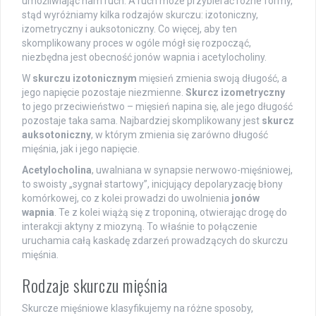
umożliwiając nam ruch. A ruch może przybierać różne formy,
stąd wyróżniamy kilka rodzajów skurczu: izotoniczny,
izometryczny i auksotoniczny. Co więcej, aby ten
skomplikowany proces w ogóle mógł się rozpocząć,
niezbędna jest obecność jonów wapnia i acetylocholiny.
W
skurczu izotonicznym
mięsień zmienia swoją długość, a
jego napięcie pozostaje niezmienne.
Skurcz izometryczny
to jego przeciwieństwo – mięsień napina się, ale jego długość
pozostaje taka sama. Najbardziej skomplikowany jest
skurcz
auksotoniczny
, w którym zmienia się zarówno długość
mięśnia, jak i jego napięcie.
Acetylocholina
, uwalniana w synapsie nerwowo-mięśniowej,
to swoisty „sygnał startowy”, inicjujący depolaryzację błony
komórkowej, co z kolei prowadzi do uwolnienia
jonów
wapnia
. Te z kolei wiążą się z troponiną, otwierając drogę do
interakcji aktyny z miozyną. To właśnie to połączenie
uruchamia całą kaskadę zdarzeń prowadzących do skurczu
mięśnia.
Rodzaje skurczu mięśnia
Skurcze mięśniowe klasyfikujemy na różne sposoby,