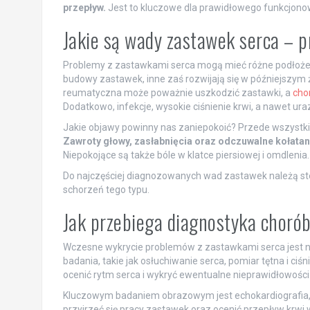
przepływ.
Jest to kluczowe dla prawidłowego funkcjonow
Jakie są wady zastawek serca – p
Problemy z zastawkami serca mogą mieć różne podłoże –
budowy zastawek, inne zaś rozwijają się w późniejszym 
reumatyczna może poważnie uszkodzić zastawki, a
cho
Dodatkowo, infekcje, wysokie ciśnienie krwi, a nawet ur
Jakie objawy powinny nas zaniepokoić? Przede wszystki
Zawroty głowy, zasłabnięcia oraz odczuwalne kołatani
Niepokojące są także bóle w klatce piersiowej i omdlenia.
Do najczęściej diagnozowanych wad zastawek należą ste
schorzeń tego typu.
Jak przebiega diagnostyka choró
Wczesne wykrycie problemów z zastawkami serca jest 
badania, takie jak osłuchiwanie serca, pomiar tętna i ci
ocenić rytm serca i wykryć ewentualne nieprawidłowości
Kluczowym badaniem obrazowym jest echokardiografia, z
przyjrzeć się pracy zastawek oraz ocenić przepływ krwi 