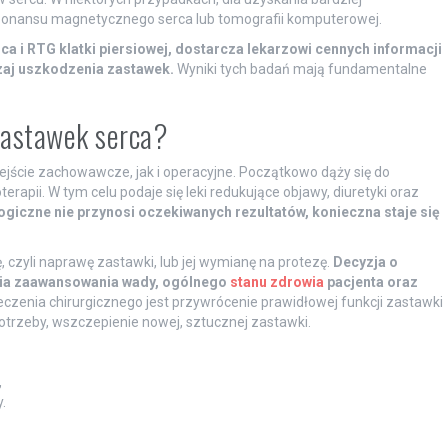
ezonansu magnetycznego serca lub tomografii komputerowej.
 i RTG klatki piersiowej, dostarcza lekarzowi cennych informacji
zaj uszkodzenia zastawek.
Wyniki tych badań mają fundamentalne
 zastawek serca?
jście zachowawcze, jak i operacyjne. Początkowo dąży się do
pii. W tym celu podaje się leki redukujące objawy, diuretyki oraz
ogiczne nie przynosi oczekiwanych rezultatów, konieczna staje się
 czyli naprawę zastawki, lub jej wymianę na protezę.
Decyzja o
pnia zaawansowania wady, ogólnego
stanu zdrowia
pacjenta oraz
czenia chirurgicznego jest przywrócenie prawidłowej funkcji zastawki
potrzeby, wszczepienie nowej, sztucznej zastawki.
,
.