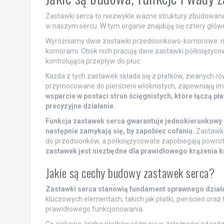
Zastawki serca to niezwykle ważne struktury zbudowane 
w naszym sercu. W tym organie znajdują się cztery główn
Wyróżniamy dwie zastawki przedsionkowo-komorowe: mitr
komorami. Obok nich pracują dwie zastawki półksiężycowa
kontrolująca przepływ do płuc.
Każda z tych zastawek składa się z płatków, zwanych ró
przymocowane do pierścieni włóknistych, zapewniają im 
wsparcie w postaci strun ścięgnistych, które łączą 
precyzyjne działanie.
Funkcja zastawek serca gwarantuje jednokierunkowy pr
następnie zamykają się, by zapobiec cofaniu.
Zastawki
do przedsionków, a półksiężycowate zapobiegają powroto
zastawek jest niezbędne dla prawidłowego krążenia k
Jakie są cechy budowy zastawek serca?
Zastawki serca stanowią fundament sprawnego działa
kluczowych elementach, takich jak płatki, pierścień oraz
prawidłowego funkcjonowania.
Co ciekawe, liczba płatków różni się w zależności od rod