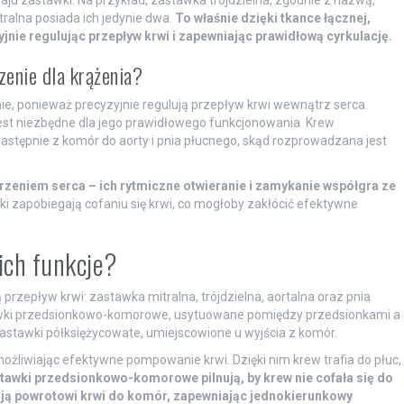
ralna posiada ich jedynie dwa.
To właśnie dzięki tkance łącznej,
jnie regulując przepływ krwi i zapewniając prawidłową cyrkulację.
zenie dla krążenia?
e, ponieważ precyzyjnie regulują przepływ krwi wewnątrz serca.
 jest niezbędne dla jego prawidłowego funkcjonowania. Krew
astępnie z komór do aorty i pnia płucnego, skąd rozprowadzana jest
zeniem serca – ich rytmiczne otwieranie i zamykanie współgra ze
ki zapobiegają cofaniu się krwi, co mogłoby zakłócić efektywne
 ich funkcje?
 przepływ krwi: zastawka mitralna, trójdzielna, aortalna oraz pnia
astawki przedsionkowo-komorowe, usytuowane pomiędzy przedsionkami a
zastawki półksiężycowate, umiejscowione u wyjścia z komór.
możliwiając efektywne pompowanie krwi. Dzięki nim krew trafia do płuc,
tawki przedsionkowo-komorowe pilnują, by krew nie cofała się do
ją powrotowi krwi do komór, zapewniając jednokierunkowy