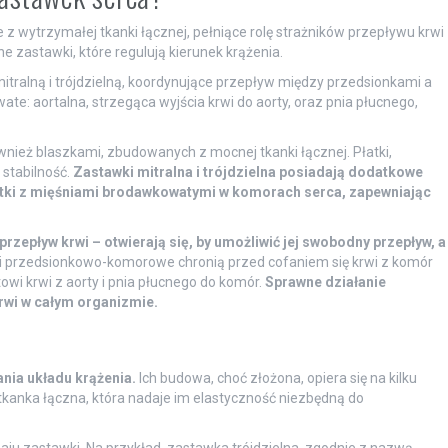
z wytrzymałej tkanki łącznej, pełniące rolę strażników przepływu krwi
e zastawki, które regulują kierunek krążenia.
alną i trójdzielną, koordynujące przepływ między przedsionkami a
te: aortalna, strzegąca wyjścia krwi do aorty, oraz pnia płucnego,
wnież blaszkami, zbudowanych z mocnej tkanki łącznej. Płatki,
stabilność.
Zastawki mitralna i trójdzielna posiadają dodatkowe
płatki z mięśniami brodawkowatymi w komorach serca, zapewniając
zepływ krwi – otwierają się, by umożliwić jej swobodny przepływ, a
 przedsionkowo-komorowe chronią przed cofaniem się krwi z komór
wi krwi z aorty i pnia płucnego do komór.
Sprawne działanie
rwi w całym organizmie.
nia układu krążenia.
Ich budowa, choć złożona, opiera się na kilku
 tkanka łączna, która nadaje im elastyczność niezbędną do
zaju zastawki. Na przykład, zastawka trójdzielna, zgodnie z nazwą,