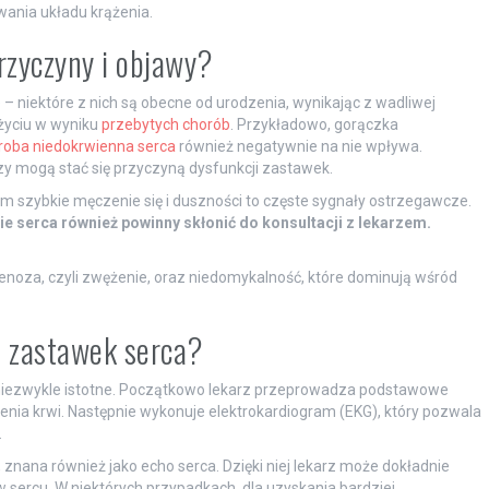
ania układu krążenia.
rzyczyny i objawy?
 niektóre z nich są obecne od urodzenia, wynikając z wadliwej
życiu w wyniku
przebytych chorób
. Przykładowo, gorączka
roba niedokrwienna serca
również negatywnie na nie wpływa.
azy mogą stać się przyczyną dysfunkcji zastawek.
m szybkie męczenie się i duszności to częste sygnały ostrzegawcze.
e serca również powinny skłonić do konsultacji z lekarzem.
noza, czyli zwężenie, oraz niedomykalność, które dominują wśród
b zastawek serca?
niezwykle istotne. Początkowo lekarz przeprowadza podstawowe
śnienia krwi. Następnie wykonuje elektrokardiogram (EKG), który pozwala
.
nana również jako echo serca. Dzięki niej lekarz może dokładnie
w sercu. W niektórych przypadkach, dla uzyskania bardziej