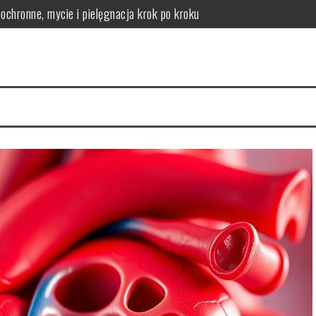
chronne, mycie i pielęgnacja krok po kroku
logicznych – co odróżnia produkt skuteczny od marketingowego?
lne zagrożenie zdrowotne
 jak jej zapobiegać
 objawy, rehabilitacja
kie daje informacje i kiedy wykonuje się RTG zębów