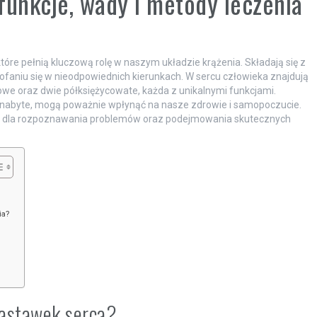
funkcje, wady i metody leczenia
które pełnią kluczową rolę w naszym układzie krążenia. Składają się z
j cofaniu się w nieodpowiednich kierunkach. W sercu człowieka znajdują
we oraz dwie półksiężycowate, każda z unikalnymi funkcjami.
i nabyte, mogą poważnie wpłynąć na nasze zdrowie i samopoczucie.
owe dla rozpoznawania problemów oraz podejmowania skutecznych
ia?
zastawek serca?