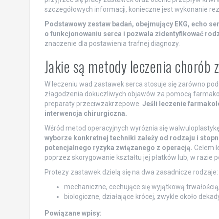
szczegółowych informacji, konieczne jest wykonanie r
Podstawowy zestaw badań, obejmujący EKG, echo serca
o funkcjonowaniu serca i pozwala zidentyfikować rod
znaczenie dla postawienia trafnej diagnozy.
Jakie są metody leczenia chorób
W leczeniu wad zastawek serca stosuje się zarówno pode
złagodzenia dokuczliwych objawów za pomocą farmakotera
preparaty przeciwzakrzepowe.
Jeśli leczenie farmakol
interwencja chirurgiczna.
Wśród metod operacyjnych wyróżnia się walwuloplastykę,
wyborze konkretnej techniki zależy od rodzaju i sto
potencjalnego ryzyka związanego z operacją.
Celem le
poprzez skorygowanie kształtu jej płatków lub, w razie 
Protezy zastawek dzielą się na dwa zasadnicze rodzaje:
mechaniczne, cechujące się wyjątkową trwałością
biologiczne, działające krócej, zwykle około dekady
Powiązane wpisy: