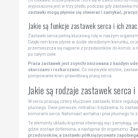
wyposażona jest w trzy płatki, podczas gdy zastawka mit
zastawki mogą płynnie się otwierać i zamykać, precyzy
Jakie są funkcje zastawek serca i ich znac
Zastawki serca pełnią kluczową rolę w naszym organizmi
Dzięki nim krew płynie w ściśle określonym kierunku, co
przemieszcza się najpierw z przedsionków do komór, a n
po całym ciele.
Praca zastawek jest zsynchronizowana z każdym uder
skurczami i rozkurczami.
Co niezwykle istotne, zastaw
pompowanie krwi i prawidłową pracę serca.
Jakie są rodzaje zastawek serca i
W sercu pracują cztery kluczowe zastawki, które regulują
płucnego. Dwie pierwsze, mitralna i trójdzielna, to z
komorami serca. Natomiast aortalna i pnia płucnego to 
Te elementy układu krążenia otwierają się i zamykają, u
gdzie zostaje dotleniona, a następnie do organizmu.
Zas
przedsionków, a zastawki półksiężycowate zapobiega