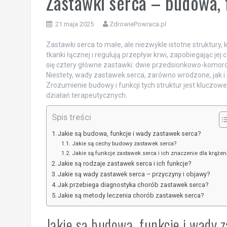
Zastawki serca – budowa, 
21 maja 2025
ZdrowiePowraca.pl
Zastawki serca to małe, ale niezwykle istotne struktury, 
tkanki łącznej i regulują przepływ krwi, zapobiegając je
się cztery główne zastawki: dwie przedsionkowo-komoro
Niestety, wady zastawek serca, zarówno wrodzone, jak 
Zrozumienie budowy i funkcji tych struktur jest klucz
działań terapeutycznych.
Spis treści
Jakie są budowa, funkcje i wady zastawek serca?
Jakie są cechy budowy zastawek serca?
Jakie są funkcje zastawek serca i ich znaczenie dla krążen
Jakie są rodzaje zastawek serca i ich funkcje?
Jakie są wady zastawek serca – przyczyny i objawy?
Jak przebiega diagnostyka chorób zastawek serca?
Jakie są metody leczenia chorób zastawek serca?
Jakie są budowa, funkcje i wady 