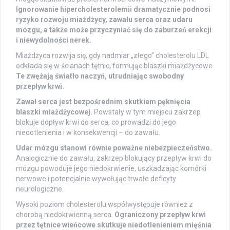
Ignorowanie hipercholesterolemii dramatycznie podnosi
ryzyko rozwoju miażdżycy, zawału serca oraz udaru
mózgu, a także może przyczyniać się do zaburzeń erekcji
i niewydolności nerek.
Miażdżyca rozwija się, gdy nadmiar „złego” cholesterolu LDL
odkłada się w ścianach tętnic, formując blaszki miażdżycowe.
Te zwężają światło naczyń, utrudniając swobodny
przepływ krwi.
Zawał serca jest bezpośrednim skutkiem pęknięcia
blaszki miażdżycowej.
Powstały w tym miejscu zakrzep
blokuje dopływ krwi do serca, co prowadzi do jego
niedotlenienia i w konsekwencji – do zawału.
Udar mózgu stanowi równie poważne niebezpieczeństwo.
Analogicznie do zawału, zakrzep blokujący przepływ krwi do
mózgu powoduje jego niedokrwienie, uszkadzając komórki
nerwowe i potencjalnie wywołując trwałe deficyty
neurologiczne.
Wysoki poziom cholesterolu współwystępuje również z
chorobą niedokrwienną serca.
Ograniczony przepływ krwi
przez tętnice wieńcowe skutkuje niedotlenieniem mięśnia