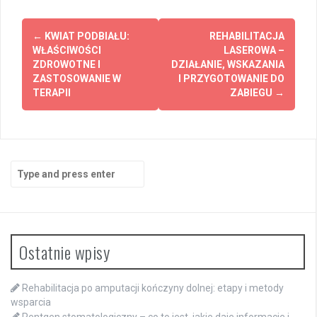
Post
←
KWIAT PODBIAŁU:
REHABILITACJA
navigation
WŁAŚCIWOŚCI
LASEROWA –
ZDROWOTNE I
DZIAŁANIE, WSKAZANIA
ZASTOSOWANIE W
I PRZYGOTOWANIE DO
TERAPII
ZABIEGU
→
Search
for:
Ostatnie wpisy
Rehabilitacja po amputacji kończyny dolnej: etapy i metody
wsparcia