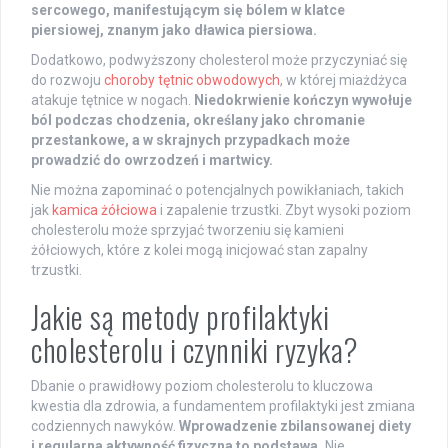
sercowego, manifestującym się bólem w klatce
piersiowej, znanym jako dławica piersiowa.
Dodatkowo, podwyższony cholesterol może przyczyniać się
do rozwoju
choroby tętnic obwodowych
, w której miażdżyca
atakuje tętnice w nogach.
Niedokrwienie kończyn wywołuje
ból podczas chodzenia, określany jako chromanie
przestankowe, a w skrajnych przypadkach może
prowadzić do owrzodzeń i martwicy.
Nie można zapominać o potencjalnych powikłaniach, takich
jak
kamica żółciowa
i zapalenie trzustki. Zbyt wysoki poziom
cholesterolu może sprzyjać tworzeniu się kamieni
żółciowych, które z kolei mogą inicjować stan zapalny
trzustki.
Jakie są metody profilaktyki
cholesterolu i czynniki ryzyka?
Dbanie o prawidłowy poziom cholesterolu to kluczowa
kwestia dla zdrowia, a fundamentem profilaktyki jest zmiana
codziennych nawyków.
Wprowadzenie zbilansowanej diety
i regularna aktywność fizyczna to podstawa.
Nie