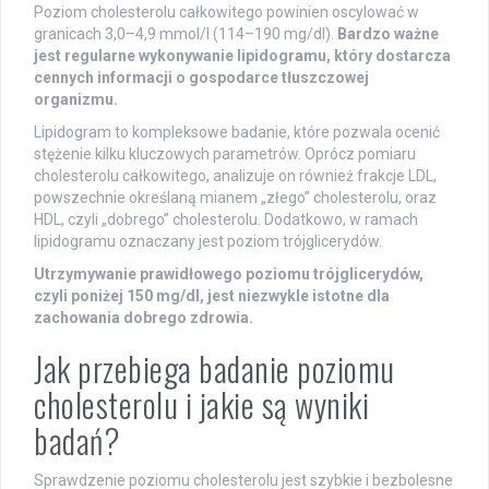
Poziom cholesterolu całkowitego powinien oscylować w
granicach 3,0–4,9 mmol/l (114–190 mg/dl).
Bardzo ważne
jest regularne wykonywanie lipidogramu, który dostarcza
cennych informacji o gospodarce tłuszczowej
organizmu.
Lipidogram to kompleksowe badanie, które pozwala ocenić
stężenie kilku kluczowych parametrów. Oprócz pomiaru
cholesterolu całkowitego, analizuje on również frakcje LDL,
powszechnie określaną mianem „złego” cholesterolu, oraz
HDL, czyli „dobrego” cholesterolu. Dodatkowo, w ramach
lipidogramu oznaczany jest poziom trójglicerydów.
Utrzymywanie prawidłowego poziomu trójglicerydów,
czyli poniżej 150 mg/dl, jest niezwykle istotne dla
zachowania dobrego zdrowia.
Jak przebiega badanie poziomu
cholesterolu i jakie są wyniki
badań?
Sprawdzenie poziomu cholesterolu jest szybkie i bezbolesne