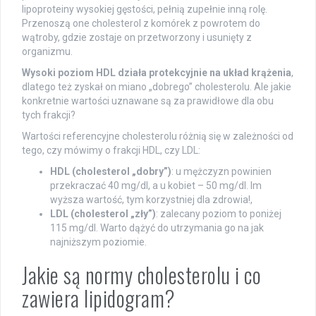
lipoproteiny wysokiej gęstości, pełnią zupełnie inną rolę.
Przenoszą one cholesterol z komórek z powrotem do
wątroby, gdzie zostaje on przetworzony i usunięty z
organizmu.
Wysoki poziom HDL działa protekcyjnie na układ krążenia
,
dlatego też zyskał on miano „dobrego” cholesterolu. Ale jakie
konkretnie wartości uznawane są za prawidłowe dla obu
tych frakcji?
Wartości referencyjne cholesterolu różnią się w zależności od
tego, czy mówimy o frakcji HDL, czy LDL:
HDL (cholesterol „dobry”)
: u mężczyzn powinien
przekraczać 40 mg/dl, a u kobiet – 50 mg/dl. Im
wyższa wartość, tym korzystniej dla zdrowia!,
LDL (cholesterol „zły”)
: zalecany poziom to poniżej
115 mg/dl. Warto dążyć do utrzymania go na jak
najniższym poziomie.
Jakie są normy cholesterolu i co
zawiera lipidogram?