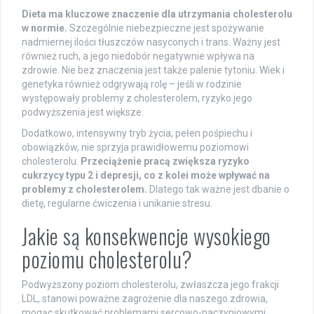
Dieta ma kluczowe znaczenie dla utrzymania cholesterolu
w normie.
Szczególnie niebezpieczne jest spożywanie
nadmiernej ilości tłuszczów nasyconych i trans. Ważny jest
również ruch, a jego niedobór negatywnie wpływa na
zdrowie. Nie bez znaczenia jest także palenie tytoniu. Wiek i
genetyka również odgrywają rolę – jeśli w rodzinie
występowały problemy z cholesterolem, ryzyko jego
podwyższenia jest większe.
Dodatkowo, intensywny tryb życia, pełen pośpiechu i
obowiązków, nie sprzyja prawidłowemu poziomowi
cholesterolu.
Przeciążenie pracą zwiększa ryzyko
cukrzycy typu 2 i depresji, co z kolei może wpływać na
problemy z cholesterolem.
Dlatego tak ważne jest dbanie o
dietę, regularne ćwiczenia i unikanie stresu.
Jakie są konsekwencje wysokiego
poziomu cholesterolu?
Podwyższony poziom cholesterolu, zwłaszcza jego frakcji
LDL, stanowi poważne zagrożenie dla naszego zdrowia,
mogąc skutkować problemami sercowo-naczyniowymi.