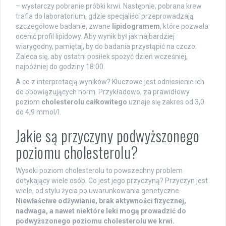
– wystarczy pobranie próbki krwi. Następnie, pobrana krew
trafia do laboratorium, gdzie specjaliści przeprowadzają
szczegółowe badanie, zwane
lipidogramem
, które pozwala
ocenić profil lipidowy. Aby wynik był jak najbardziej
wiarygodny, pamiętaj, by do badania przystąpić na czczo.
Zaleca się, aby ostatni posiłek spożyć dzień wcześniej,
najpóźniej do godziny 18:00.
A co z interpretacją wyników? Kluczowe jest odniesienie ich
do obowiązujących norm. Przykładowo, za prawidłowy
poziom
cholesterolu całkowitego
uznaje się zakres od 3,0
do 4,9 mmol/l.
Jakie są przyczyny podwyższonego
poziomu cholesterolu?
Wysoki poziom cholesterolu to powszechny problem
dotykający wiele osób. Co jest jego przyczyną? Przyczyn jest
wiele, od stylu życia po uwarunkowania genetyczne.
Niewłaściwe odżywianie, brak aktywności fizycznej,
nadwaga, a nawet niektóre leki mogą prowadzić do
podwyższonego poziomu cholesterolu we krwi.