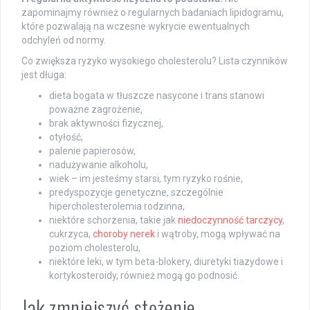
zapominajmy również o regularnych badaniach lipidogramu,
które pozwalają na wczesne wykrycie ewentualnych
odchyleń od normy.
Co zwiększa ryzyko wysokiego cholesterolu? Lista czynników
jest długa:
dieta bogata w tłuszcze nasycone i trans stanowi
poważne zagrożenie,
brak aktywności fizycznej,
otyłość,
palenie papierosów,
nadużywanie alkoholu,
wiek – im jesteśmy starsi, tym ryzyko rośnie,
predyspozycje genetyczne, szczególnie
hipercholesterolemia rodzinna,
niektóre schorzenia, takie jak
niedoczynność tarczycy
,
cukrzyca,
choroby nerek
i wątroby, mogą wpływać na
poziom cholesterolu,
niektóre leki, w tym beta-blokery, diuretyki tiazydowe i
kortykosteroidy, również mogą go podnosić.
Jak zmniejszyć stężenie