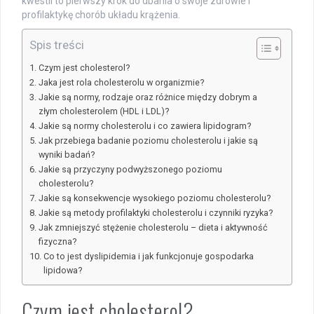
kwestii to pierwszy krok do dbania o swoje zdrowie i
profilaktykę chorób układu krążenia.
Spis treści
Czym jest cholesterol?
Jaka jest rola cholesterolu w organizmie?
Jakie są normy, rodzaje oraz różnice między dobrym a
złym cholesterolem (HDL i LDL)?
Jakie są normy cholesterolu i co zawiera lipidogram?
Jak przebiega badanie poziomu cholesterolu i jakie są
wyniki badań?
Jakie są przyczyny podwyższonego poziomu
cholesterolu?
Jakie są konsekwencje wysokiego poziomu cholesterolu?
Jakie są metody profilaktyki cholesterolu i czynniki ryzyka?
Jak zmniejszyć stężenie cholesterolu – dieta i aktywność
fizyczna?
Co to jest dyslipidemia i jak funkcjonuje gospodarka
lipidowa?
Czym jest cholesterol?