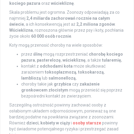
kociego pazura
oraz
wściekliznę
.
Skala problemu jest ogromna. Zoonozy odpowiadają za co
najmniej
2,4 miliarda zachorowań rocznie na całym
świecie
, a ich konsekwencją jest aż
2,2 miliona zgonów
.
Wścieklizna
, roznoszona głównie przez psy i koty, pochłania
życie około
60 000 osób rocznie
.
Koty mogą przenosić choroby na wiele sposobów:
przez
ślinę
mogą rozprzestrzeniać
chorobę kociego
pazura
,
pasterelozę
,
wściekliznę
, a także
tularemię
,
kontakt z
odchodami kota
może skutkować
zarażeniem
toksoplazmozą
,
toksokarozą
,
lambliozą
lub
salmonellozą
,
choroby takie jak
grzybica
czy
zakażenie
gronkowcem złocistym
mogą przenieść się poprzez
bezpośredni kontakt ze zwierzęciem.
Szczególną ostrożność powinny zachować osoby z
osłabionym układem odpornościowym, ponieważ są one
bardziej podatne na powikłania związane z zoonozami.
Również
dzieci
,
kobiety w ciąży
i
osoby starsze
powinny
być świadome potencjalnego ryzyka i przestrzegać zasad