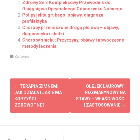
Zdrowy Sen: Kompleksowy Przewodnik do
Osiągnięcia Optymalnego Odpoczynku Nocnego
Polipy jelita grubego: objawy, diagnoza i
profilaktyka
Choroby przenoszone drogą płciową – objawy,
diagnostyka i skutki
Choroby słuchu: Przyczyny, objawy i nowoczesne
metody leczenia
Zdrowie
Post
←
TERAPIA ZIMNEM:
OLEJEK LAUROWY I
navigation
JAK DZIAŁA I JAKIE MA
ROZMARYNOWY NA
KORZYŚCI
STAWY – WŁAŚCIWOŚCI
ZDROWOTNE?
I ZASTOSOWANIE
→
Search