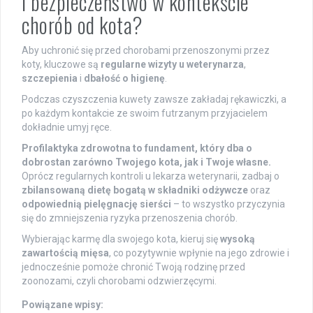
i bezpieczeństwo w kontekście
chorób od kota?
Aby uchronić się przed chorobami przenoszonymi przez
koty, kluczowe są
regularne wizyty u weterynarza
,
szczepienia
i
dbałość o higienę
.
Podczas czyszczenia kuwety zawsze zakładaj rękawiczki, a
po każdym kontakcie ze swoim futrzanym przyjacielem
dokładnie umyj ręce.
Profilaktyka zdrowotna to fundament, który dba o
dobrostan zarówno Twojego kota, jak i Twoje własne.
Oprócz regularnych kontroli u lekarza weterynarii, zadbaj o
zbilansowaną dietę bogatą w składniki odżywcze
oraz
odpowiednią pielęgnację sierści
– to wszystko przyczynia
się do zmniejszenia ryzyka przenoszenia chorób.
Wybierając karmę dla swojego kota, kieruj się
wysoką
zawartością mięsa
, co pozytywnie wpłynie na jego zdrowie i
jednocześnie pomoże chronić Twoją rodzinę przed
zoonozami, czyli chorobami odzwierzęcymi.
Powiązane wpisy: