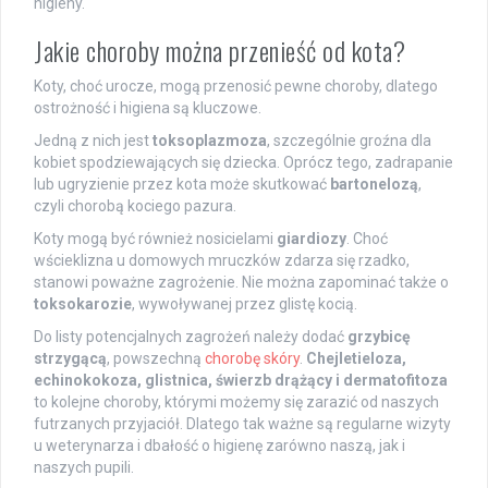
higieny.
Jakie choroby można przenieść od kota?
Koty, choć urocze, mogą przenosić pewne choroby, dlatego
ostrożność i higiena są kluczowe.
Jedną z nich jest
toksoplazmoza
, szczególnie groźna dla
kobiet spodziewających się dziecka. Oprócz tego, zadrapanie
lub ugryzienie przez kota może skutkować
bartonelozą
,
czyli chorobą kociego pazura.
Koty mogą być również nosicielami
giardiozy
. Choć
wścieklizna u domowych mruczków zdarza się rzadko,
stanowi poważne zagrożenie. Nie można zapominać także o
toksokarozie
, wywoływanej przez glistę kocią.
Do listy potencjalnych zagrożeń należy dodać
grzybicę
strzygącą
, powszechną
chorobę skóry
.
Chejletieloza,
echinokokoza, glistnica, świerzb drążący i dermatofitoza
to kolejne choroby, którymi możemy się zarazić od naszych
futrzanych przyjaciół. Dlatego tak ważne są regularne wizyty
u weterynarza i dbałość o higienę zarówno naszą, jak i
naszych pupili.