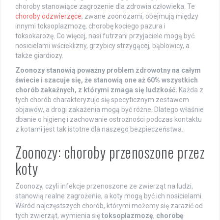
choroby stanowiące zagrożenie dla zdrowia człowieka. Te
choroby odzwierzęce
, zwane zoonozami, obejmują między
innymi toksoplazmozę, chorobę kociego pazura i
toksokarozę. Co więcej, nasi futrzani przyjaciele mogą być
nosicielami wścieklizny, grzybicy strzygącej, bąblowicy, a
także giardiozy.
Zoonozy stanowią poważny problem zdrowotny na całym
świecie i szacuje się, że stanowią one aż 60% wszystkich
chorób zakaźnych, z którymi zmaga się ludzkość.
Każda z
tych chorób charakteryzuje się specyficznym zestawem
objawów, a drogi zakażenia mogą być różne. Dlatego właśnie
dbanie o higienę i zachowanie ostrożności podczas kontaktu
z kotami jest tak istotne dla naszego bezpieczeństwa.
Zoonozy: choroby przenoszone przez
koty
Zoonozy, czyli infekcje przenoszone ze zwierząt na ludzi,
stanowią realne zagrożenie, a koty mogą być ich nosicielami.
Wśród najczęstszych chorób, którymi możemy się zarazić od
tych zwierząt, wymienia się
toksoplazmozę
,
chorobę