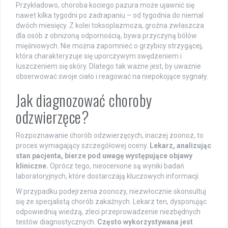
Przykładowo, choroba kociego pazura może ujawnić się
nawet kilka tygodni po zadrapaniu – od tygodnia do niemal
dwóch miesięcy. Z kolei toksoplazmoza, groźna zwłaszcza
dla osób z obniżoną odpornością, bywa przyczyną bólów
mięśniowych. Nie można zapomnieć o grzybicy strzygącej,
która charakteryzuje się uporczywym swędzeniem i
łuszczeniem się skóry. Dlatego tak ważne jest, by uważnie
obserwować swoje ciało i reagować na niepokojące sygnały.
Jak diagnozować choroby
odzwierzęce?
Rozpoznawanie chorób odzwierzęcych, inaczej zoonoz, to
proces wymagający szczegółowej oceny.
Lekarz, analizując
stan pacjenta, bierze pod uwagę występujące objawy
kliniczne.
Oprócz tego, nieocenione są wyniki badań
laboratoryjnych, które dostarczają kluczowych informacji.
W przypadku podejrzenia zoonozy, niezwłocznie skonsultuj
się ze specjalistą chorób zakaźnych. Lekarz ten, dysponując
odpowiednią wiedzą, zleci przeprowadzenie niezbędnych
testów diagnostycznych.
Często wykorzystywana jest