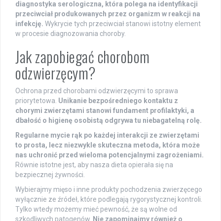
diagnostyka serologiczna, która polega na identyfikacji
przeciwciał produkowanych przez organizm w reakcji na
infekcję.
Wykrycie tych przeciwciał stanowi istotny element
w procesie diagnozowania choroby.
Jak zapobiegać chorobom
odzwierzęcym?
Ochrona przed chorobami odzwierzęcymi to sprawa
priorytetowa.
Unikanie bezpośredniego kontaktu z
chorymi zwierzętami stanowi fundament profilaktyki, a
dbałość o higienę osobistą odgrywa tu niebagatelną rolę.
Regularne mycie rąk po każdej interakcji ze zwierzętami
to prosta, lecz niezwykle skuteczna metoda, która może
nas uchronić przed wieloma potencjalnymi zagrożeniami.
Równie istotne jest, aby nasza dieta opierała się na
bezpiecznej żywności.
Wybierajmy mięso i inne produkty pochodzenia zwierzęcego
wyłącznie ze źródeł, które podlegają rygorystycznej kontroli.
Tylko wtedy możemy mieć pewność, że są wolne od
szkodliwych patogenów.
Nie zapominajmy również o