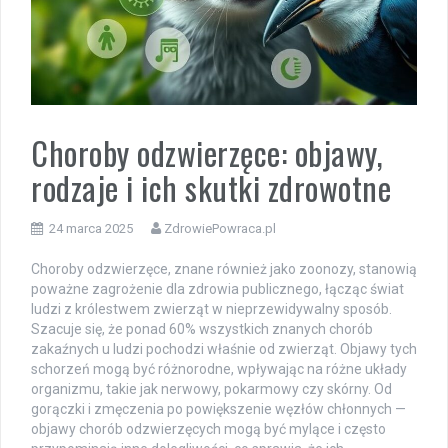
Choroby odzwierzęce: objawy,
rodzaje i ich skutki zdrowotne
24 marca 2025
ZdrowiePowraca.pl
Choroby odzwierzęce, znane również jako zoonozy, stanowią
poważne zagrożenie dla zdrowia publicznego, łącząc świat
ludzi z królestwem zwierząt w nieprzewidywalny sposób.
Szacuje się, że ponad 60% wszystkich znanych chorób
zakaźnych u ludzi pochodzi właśnie od zwierząt. Objawy tych
schorzeń mogą być różnorodne, wpływając na różne układy
organizmu, takie jak nerwowy, pokarmowy czy skórny. Od
gorączki i zmęczenia po powiększenie węzłów chłonnych —
objawy chorób odzwierzęcych mogą być mylące i często