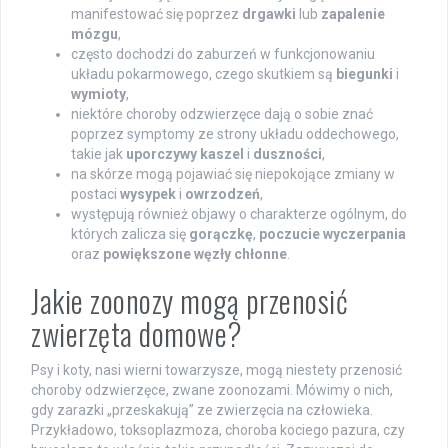
manifestować się poprzez
drgawki
lub
zapalenie
mózgu
,
często dochodzi do zaburzeń w funkcjonowaniu
układu pokarmowego, czego skutkiem są
biegunki
i
wymioty
,
niektóre choroby odzwierzęce dają o sobie znać
poprzez symptomy ze strony układu oddechowego,
takie jak
uporczywy kaszel
i
duszności
,
na skórze mogą pojawiać się niepokojące zmiany w
postaci
wysypek
i
owrzodzeń
,
występują również objawy o charakterze ogólnym, do
których zalicza się
gorączkę
,
poczucie wyczerpania
oraz
powiększone węzły chłonne
.
Jakie zoonozy mogą przenosić
zwierzęta domowe?
Psy i koty, nasi wierni towarzysze, mogą niestety przenosić
choroby odzwierzęce, zwane zoonozami. Mówimy o nich,
gdy zarazki „przeskakują” ze zwierzęcia na człowieka.
Przykładowo, toksoplazmoza, choroba kociego pazura, czy