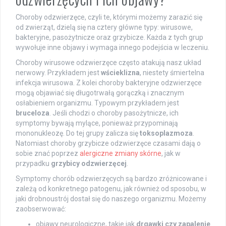
Choroby odzwierzęce, czyli te, którymi możemy zarazić się
od zwierząt, dzielą się na cztery główne typy: wirusowe,
bakteryjne, pasożytnicze oraz grzybicze. Każda z tych grup
wywołuje inne objawy i wymaga innego podejścia w leczeniu.
Choroby wirusowe odzwierzęce często atakują nasz układ
nerwowy. Przykładem jest
wścieklizna
, niestety śmiertelna
infekcja wirusowa. Z kolei choroby bakteryjne odzwierzęce
mogą objawiać się długotrwałą gorączką i znacznym
osłabieniem organizmu. Typowym przykładem jest
bruceloza
. Jeśli chodzi o choroby pasożytnicze, ich
symptomy bywają mylące, ponieważ przypominają
mononukleozę. Do tej grupy zalicza się
toksoplazmoza
.
Natomiast choroby grzybicze odzwierzęce czasami dają o
sobie znać poprzez
alergiczne zmiany skórne
, jak w
przypadku
grzybicy odzwierzęcej
.
Symptomy chorób odzwierzęcych są bardzo zróżnicowane i
zależą od konkretnego patogenu, jak również od sposobu, w
jaki drobnoustrój dostał się do naszego organizmu. Możemy
zaobserwować:
objawy neurologiczne, takie jak
drgawki czy zapalenie