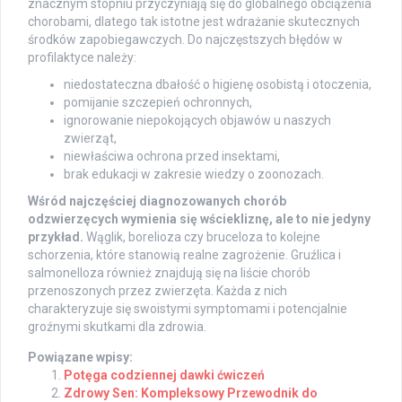
znacznym stopniu przyczyniają się do globalnego obciążenia
chorobami, dlatego tak istotne jest wdrażanie skutecznych
środków zapobiegawczych. Do najczęstszych błędów w
profilaktyce należy:
niedostateczna dbałość o higienę osobistą i otoczenia,
pomijanie szczepień ochronnych,
ignorowanie niepokojących objawów u naszych
zwierząt,
niewłaściwa ochrona przed insektami,
brak edukacji w zakresie wiedzy o zoonozach.
Wśród najczęściej diagnozowanych chorób
odzwierzęcych wymienia się wściekliznę, ale to nie jedyny
przykład.
Wąglik, borelioza czy bruceloza to kolejne
schorzenia, które stanowią realne zagrożenie. Gruźlica i
salmonelloza również znajdują się na liście chorób
przenoszonych przez zwierzęta. Każda z nich
charakteryzuje się swoistymi symptomami i potencjalnie
groźnymi skutkami dla zdrowia.
Powiązane wpisy:
Potęga codziennej dawki ćwiczeń
Zdrowy Sen: Kompleksowy Przewodnik do