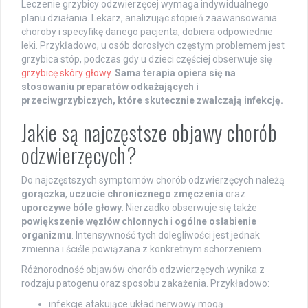
Leczenie grzybicy odzwierzęcej wymaga indywidualnego
planu działania. Lekarz, analizując stopień zaawansowania
choroby i specyfikę danego pacjenta, dobiera odpowiednie
leki. Przykładowo, u osób dorosłych częstym problemem jest
grzybica stóp, podczas gdy u dzieci częściej obserwuje się
grzybicę skóry głowy
.
Sama terapia opiera się na
stosowaniu preparatów odkażających i
przeciwgrzybiczych, które skutecznie zwalczają infekcję.
Jakie są najczęstsze objawy chorób
odzwierzęcych?
Do najczęstszych symptomów chorób odzwierzęcych należą
gorączka
,
uczucie chronicznego zmęczenia
oraz
uporczywe bóle głowy
. Nierzadko obserwuje się także
powiększenie węzłów chłonnych
i
ogólne osłabienie
organizmu
. Intensywność tych dolegliwości jest jednak
zmienna i ściśle powiązana z konkretnym schorzeniem.
Różnorodność objawów chorób odzwierzęcych wynika z
rodzaju patogenu oraz sposobu zakażenia. Przykładowo:
infekcje atakujące układ nerwowy mogą