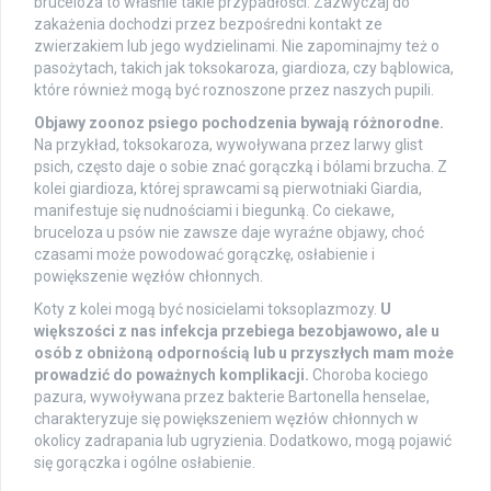
bruceloza to właśnie takie przypadłości. Zazwyczaj do
zakażenia dochodzi przez bezpośredni kontakt ze
zwierzakiem lub jego wydzielinami. Nie zapominajmy też o
pasożytach, takich jak toksokaroza, giardioza, czy bąblowica,
które również mogą być roznoszone przez naszych pupili.
Objawy zoonoz psiego pochodzenia bywają różnorodne.
Na przykład, toksokaroza, wywoływana przez larwy glist
psich, często daje o sobie znać gorączką i bólami brzucha. Z
kolei giardioza, której sprawcami są pierwotniaki Giardia,
manifestuje się nudnościami i biegunką. Co ciekawe,
bruceloza u psów nie zawsze daje wyraźne objawy, choć
czasami może powodować gorączkę, osłabienie i
powiększenie węzłów chłonnych.
Koty z kolei mogą być nosicielami toksoplazmozy.
U
większości z nas infekcja przebiega bezobjawowo, ale u
osób z obniżoną odpornością lub u przyszłych mam może
prowadzić do poważnych komplikacji.
Choroba kociego
pazura, wywoływana przez bakterie Bartonella henselae,
charakteryzuje się powiększeniem węzłów chłonnych w
okolicy zadrapania lub ugryzienia. Dodatkowo, mogą pojawić
się gorączka i ogólne osłabienie.