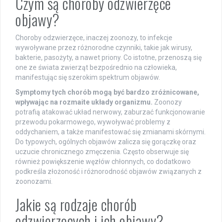
Czym są choroby odzwierzęce
objawy?
Choroby odzwierzęce, inaczej zoonozy, to infekcje
wywoływane przez różnorodne czynniki, takie jak wirusy,
bakterie, pasożyty, a nawet priony. Co istotne, przenoszą się
one ze świata zwierząt bezpośrednio na człowieka,
manifestując się szerokim spektrum objawów.
Symptomy tych chorób mogą być bardzo zróżnicowane,
wpływając na rozmaite układy organizmu.
Zoonozy
potrafią atakować układ nerwowy, zaburzać funkcjonowanie
przewodu pokarmowego, wywoływać problemy z
oddychaniem, a także manifestować się zmianami skórnymi.
Do typowych, ogólnych objawów zalicza się gorączkę oraz
uczucie chronicznego zmęczenia. Często obserwuje się
również powiększenie węzłów chłonnych, co dodatkowo
podkreśla złożoność i różnorodność objawów związanych z
zoonozami.
Jakie są rodzaje chorób
odzwierzęcych i ich objawy?