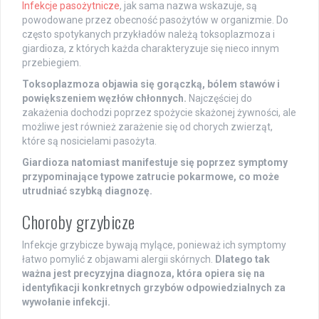
Infekcje pasożytnicze
, jak sama nazwa wskazuje, są
powodowane przez obecność pasożytów w organizmie. Do
często spotykanych przykładów należą toksoplazmoza i
giardioza, z których każda charakteryzuje się nieco innym
przebiegiem.
Toksoplazmoza objawia się gorączką, bólem stawów i
powiększeniem węzłów chłonnych.
Najczęściej do
zakażenia dochodzi poprzez spożycie skażonej żywności, ale
możliwe jest również zarażenie się od chorych zwierząt,
które są nosicielami pasożyta.
Giardioza natomiast manifestuje się poprzez symptomy
przypominające typowe zatrucie pokarmowe, co może
utrudniać szybką diagnozę.
Choroby grzybicze
Infekcje grzybicze bywają mylące, ponieważ ich symptomy
łatwo pomylić z objawami alergii skórnych.
Dlatego tak
ważna jest precyzyjna diagnoza, która opiera się na
identyfikacji konkretnych grzybów odpowiedzialnych za
wywołanie infekcji.