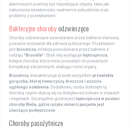
alarmowymi powinny być niepokojące objawy, takie jak:
zaburzenia świadomości, nadmierne pobudzenie oraz
problemy z przełykaniem.
Bakteryjne choroby
odzwierzęce
Choroby odzwierzęce wywoływane przez bakterie stanowią
poważne wyzwanie dla zdrowia publicznego. Przykładem
jest
bruceloza
, infekcja powodowana przez bakterie z
rodzaju
*Brucella*
. Obok niej występuje
leptospiroza
,
kolejna choroba, która może prowadzić do poważnych
komplikacji zdrowotnych, atakując różne organy.
Brucelozę
charakteryzuje przede wszystkim
przewlekła
gorączka, której towarzyszą dreszcze i uczucie
ogólnego osłabienia
. Dodatkowo, osoby dotknięte tą
chorobą często skarżą się na dolegliwości bólowe w stawach
i mięśniach. Szczególnie groźna jest
leptospiroza w postaci
choroby Weila, gdzie ryzyko śmierci pacjenta jest
znacząco podwyższone
.
Choroby pasożytnicze