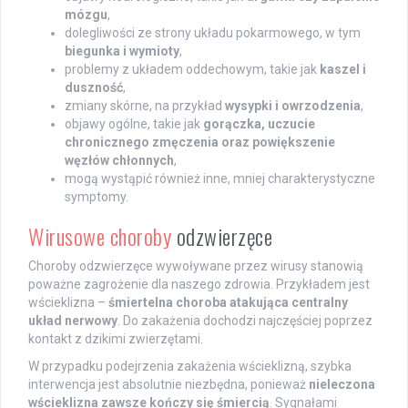
mózgu
,
dolegliwości ze strony układu pokarmowego, w tym
biegunka i wymioty
,
problemy z układem oddechowym, takie jak
kaszel i
duszność
,
zmiany skórne, na przykład
wysypki i owrzodzenia
,
objawy ogólne, takie jak
gorączka, uczucie
chronicznego zmęczenia oraz powiększenie
węzłów chłonnych
,
mogą wystąpić również inne, mniej charakterystyczne
symptomy.
Wirusowe choroby
odzwierzęce
Choroby odzwierzęce wywoływane przez wirusy stanowią
poważne zagrożenie dla naszego zdrowia. Przykładem jest
wścieklizna –
śmiertelna choroba atakująca centralny
układ nerwowy
. Do zakażenia dochodzi najczęściej poprzez
kontakt z dzikimi zwierzętami.
W przypadku podejrzenia zakażenia wścieklizną, szybka
interwencja jest absolutnie niezbędna, ponieważ
nieleczona
wścieklizna zawsze kończy się śmiercią
. Sygnałami