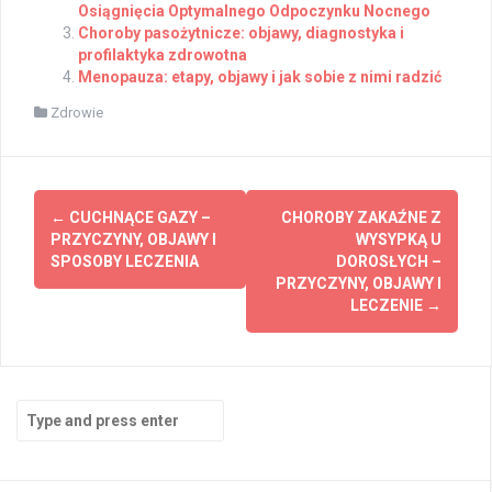
Osiągnięcia Optymalnego Odpoczynku Nocnego
Choroby pasożytnicze: objawy, diagnostyka i
profilaktyka zdrowotna
Menopauza: etapy, objawy i jak sobie z nimi radzić
Zdrowie
Post
←
CUCHNĄCE GAZY –
CHOROBY ZAKAŹNE Z
navigation
PRZYCZYNY, OBJAWY I
WYSYPKĄ U
SPOSOBY LECZENIA
DOROSŁYCH –
PRZYCZYNY, OBJAWY I
LECZENIE
→
Search
for: