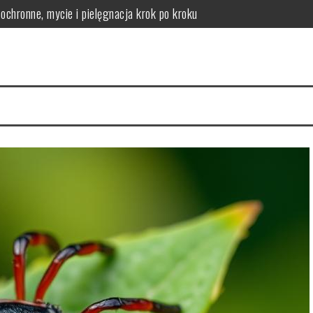
chronne, mycie i pielęgnacja krok po kroku
logicznych – co odróżnia produkt skuteczny od marketingowego?
lne zagrożenie zdrowotne
 jak jej zapobiegać
 objawy, rehabilitacja
kie daje informacje i kiedy wykonuje się RTG zębów