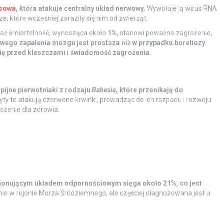
usowa
, która atakuje centralny układ nerwowy.
Wywołuje ją wirus RNA
ze, które wcześniej zaraziły się nim od zwierząt.
ociaż śmiertelność, wynosząca około
1%
, stanowi poważne zagrożenie,
wego zapalenia mózgu jest prostsza niż w przypadku boreliozy.
ię przed kleszczami i świadomość zagrożenia.
ijne pierwotniaki z rodzaju
Babesia
, które przenikają do
ty te atakują czerwone krwinki, prowadząc do ich rozpadu i rozwoju
ożenie dla zdrowia.
:
cjonującym układem odpornościowym sięga około 21%, co jest
ie w rejonie Morza Śródziemnego, ale częściej diagnozowana jest u