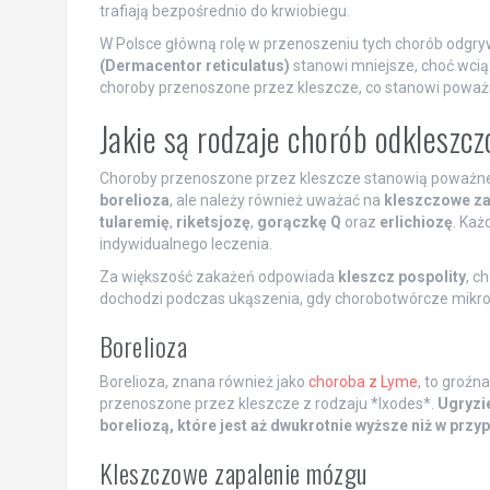
trafiają bezpośrednio do krwiobiegu.
W Polsce główną rolę w przenoszeniu tych chorób odgr
(Dermacentor reticulatus)
stanowi mniejsze, choć wciąż
choroby przenoszone przez kleszcze, co stanowi poważn
Jakie są rodzaje chorób odkleszc
Choroby przenoszone przez kleszcze stanowią poważne z
borelioza
, ale należy również uważać na
kleszczowe z
tularemię
,
riketsjozę
,
gorączkę Q
oraz
erlichiozę
. Każ
indywidualnego leczenia.
Za większość zakażeń odpowiada
kleszcz pospolity
, c
dochodzi podczas ukąszenia, gdy chorobotwórcze mikroo
Borelioza
Borelioza, znana również jako
choroba z Lyme
, to groźn
przenoszone przez kleszcze z rodzaju *Ixodes*.
Ugryzie
boreliozą, które jest aż dwukrotnie wyższe niż w prz
Kleszczowe zapalenie mózgu