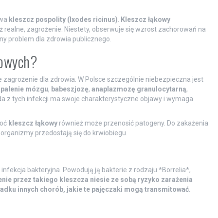
ywa
kleszcz pospolity (Ixodes ricinus)
.
Kleszcz łąkowy
 realne, zagrożenie. Niestety, obserwuje się wzrost zachorowań na
y problem dla zdrowia publicznego.
zowych?
agrożenie dla zdrowia. W Polsce szczególnie niebezpieczna jest
apalenie mózgu
,
babeszjozę
,
anaplazmozę granulocytarną
,
da z tych infekcji ma swoje charakterystyczne objawy i wymaga
hoć
kleszcz łąkowy
również może przenosić patogeny. Do zakażenia
rganizmy przedostają się do krwiobiegu.
a infekcja bakteryjna. Powodują ją bakterie z rodzaju *Borrelia*,
nie przez takiego kleszcza niesie ze sobą ryzyko zarażenia
ypadku innych chorób, jakie te pajęczaki mogą transmitować.