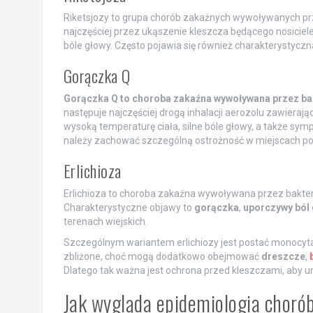
Riketsjozy to grupa chorób zakaźnych wywoływanych prz
najczęściej przez ukąszenie kleszcza będącego nosicie
bóle głowy. Często pojawia się również charakterystyczn
Gorączka Q
Gorączka Q to choroba zakaźna wywoływana przez ba
następuje najczęściej drogą inhalacji aerozolu zawiera
wysoką temperaturę ciała, silne bóle głowy, a także sym
należy zachować szczególną ostrożność w miejscach pot
Erlichioza
Erlichioza to choroba zakaźna wywoływana przez bakter
Charakterystyczne objawy to
gorączka
,
uporczywy ból
terenach wiejskich.
Szczególnym wariantem erlichiozy jest postać monocyt
zbliżone, choć mogą dodatkowo obejmować
dreszcze
,
Dlatego tak ważna jest ochrona przed kleszczami, aby u
Jak wygląda epidemiologia choró