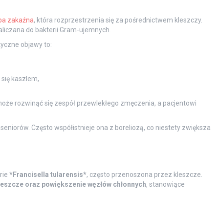
ba zakaźna
, która rozprzestrzenia się za pośrednictwem kleszczy.
zaliczana do bakterii Gram-ujemnych.
yczne objawy to:
 się kaszlem,
 może rozwinąć się zespół przewlekłego zmęczenia, a pacjentowi
eniorów. Często współistnieje ona z boreliozą, co niestety zwiększa
rie
*Francisella tularensis*
, często przenoszona przez kleszcze.
eszcze oraz powiększenie węzłów chłonnych
, stanowiące