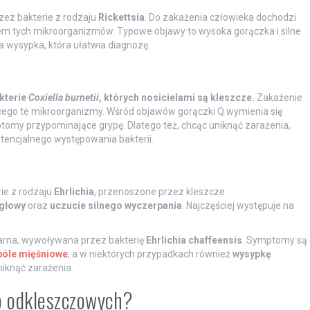
ez bakterie z rodzaju
Rickettsia
. Do zakażenia człowieka dochodzi
lem tych mikroorganizmów. Typowe objawy to wysoka gorączka i silne
a wysypka, która ułatwia diagnozę.
kterie
Coxiella burnetii
, których nosicielami są kleszcze.
Zakażenie
jącego te mikroorganizmy. Wśród objawów gorączki Q wymienia się
ptomy przypominające grypę. Dlatego też, chcąc uniknąć zarażenia,
encjalnego występowania bakterii.
ie z rodzaju
Ehrlichia
, przenoszone przez kleszcze.
 głowy
oraz
uczucie silnego wyczerpania
. Najczęściej występuje na
arna, wywoływana przez bakterię
Ehrlichia chaffeensis
. Symptomy są
bóle mięśniowe
, a w niektórych przypadkach również
wysypkę
.
niknąć zarażenia.
b odkleszczowych?