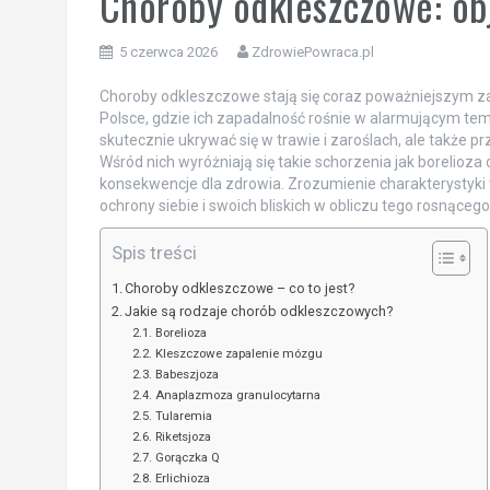
Choroby odkleszczowe: obj
5 czerwca 2026
ZdrowiePowraca.pl
Choroby odkleszczowe stają się coraz poważniejszym 
Polsce, gdzie ich zapadalność rośnie w alarmującym tempi
skutecznie ukrywać się w trawie i zaroślach, ale także
Wśród nich wyróżniają się takie schorzenia jak borelio
konsekwencje dla zdrowia. Zrozumienie charakterystyki 
ochrony siebie i swoich bliskich w obliczu tego rosnąceg
Spis treści
Choroby odkleszczowe – co to jest?
Jakie są rodzaje chorób odkleszczowych?
Borelioza
Kleszczowe zapalenie mózgu
Babeszjoza
Anaplazmoza granulocytarna
Tularemia
Riketsjoza
Gorączka Q
Erlichioza