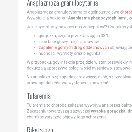
Anaplazmoza granulocytarna
Anaplazmoza granulocytarna to ogólnoustrojowa
choro
Wywołuje ją bakteria
*Anaplasma phagocytophilum*
, 
Jakie symptomy powinny nas zaniepokoić? Charakteryst
gorączka, często przekraczająca 38°C,
silne bóle głowy, mięśni i stawów,
zapalenie górnych dróg oddechowych
objawiające
nudności, wymioty oraz biegunka.
W przypadku, gdy infekcja przejdzie w stan przewlekły,
dokuczają uporczywe dolegliwości mięśniowo-stawowe.
Na anaplazmozę zapada coraz więcej osób, szczególnie s
prawdopodobieństwo wystąpienia powikłań.
Tularemia
Tularemia to choroba zakaźna wywoływana przez bakte
Zakażeniu towarzyszą zazwyczaj
wysoka gorączka, dr
charakterystyczne objawy tego schorzenia.
Riketsjoza