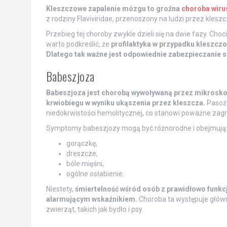
Kleszczowe zapalenie mózgu to groźna
choroba wir
z rodziny Flaviviridae, przenoszony na ludzi przez kleszc
Przebieg tej choroby zwykle dzieli się na dwie fazy. Ch
warto podkreślić, że
profilaktyka w przypadku kleszczo
Dlatego tak ważne jest odpowiednie zabezpieczanie s
Babeszjoza
Babeszjoza jest chorobą wywoływaną przez mikroskop
krwiobiegu w wyniku ukąszenia przez kleszcza.
Pasoży
niedokrwistości hemolitycznej, co stanowi poważne zagr
Symptomy babeszjozy mogą być różnorodne i obejmują
gorączkę,
dreszcze,
bóle mięśni,
ogólne osłabienie.
Niestety,
śmiertelność wśród osób z prawidłowo funk
alarmującym wskaźnikiem.
Choroba ta występuje główn
zwierząt, takich jak bydło i psy.