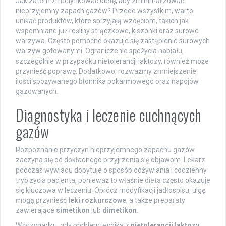
Jak zatem zmodyfikować dietę, aby zminimalizować
nieprzyjemny zapach gazów? Przede wszystkim, warto
unikać produktów, które sprzyjają wzdęciom, takich jak
wspomniane już rośliny strączkowe, kiszonki oraz surowe
warzywa. Często pomocne okazuje się zastąpienie surowych
warzyw gotowanymi. Ograniczenie spożycia nabiału,
szczególnie w przypadku nietolerancji laktozy, również może
przynieść poprawę. Dodatkowo, rozważmy zmniejszenie
ilości spożywanego błonnika pokarmowego oraz napojów
gazowanych.
Diagnostyka i leczenie cuchnących
gazów
Rozpoznanie przyczyn nieprzyjemnego zapachu gazów
zaczyna się od dokładnego przyjrzenia się objawom. Lekarz
podczas wywiadu dopytuje o sposób odżywiania i codzienny
tryb życia pacjenta, ponieważ to właśnie dieta często okazuje
się kluczowa w leczeniu. Oprócz modyfikacji jadłospisu, ulgę
mogą przynieść
leki rozkurczowe
, a także preparaty
zawierające
simetikon
lub
dimetikon
.
W przypadku, gdy problem wynika z
nietolerancji laktozy
,