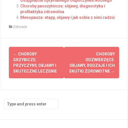
Osiągnięcia Optymalnego Odpoczynku Nocnego
Choroby pasożytnicze: objawy, diagnostyka i
profilaktyka zdrowotna
Menopauza: etapy, objawy i jak sobie z nimi radzić
Zdrowie
Post
←
CHOROBY
CHOROBY
navigation
GRZYBICZE:
ODZWIERZĘCE:
PRZYCZYNY, OBJAWY I
OBJAWY, RODZAJE I ICH
SKUTECZNE LECZENIE
SKUTKI ZDROWOTNE
→
Search
for: