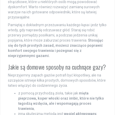
strączkowe, które u niektórych osób mogą powodować
dyskomfort. Warto również rozważyć zamianę surowych
warzyw na ich gotowane odpowiedniki, które są łatwiej
przyswajalne.
Pamiętaj o dokładnym przeżuwaniu każdego kęsa i jedz tylko
wtedy, gdy naprawdę odczuwasz głód. Staraj się robić
przerwy pomiędzy posiłkami, a podczas jedzenia unikaj
popijania, które może zaburzać proces trawienia.
Stosując
się do tych prostych zasad, możesz znacząco poprawić
komfort swojego trawienia i pożegnać się z
nieprzyjemnymi gazami.
Jakie są domowe sposoby na cuchnące gazy?
Nieprzyjemny zapach gazów potrafi być kłopotliwy, ale na
szczęście istnieje kilka prostych, domowych sposobów, które
łatwo włączyć do codziennego życia.
z pomocą przychodzą zioła, takie jak
mięta
pieprzowa, koper włoski oraz imbir, które nie tylko
łagodzą wzdęcia, ale i wspomagają proces
trawienia
,
inną skuteczną metodą jest
węgiel aktywowany,