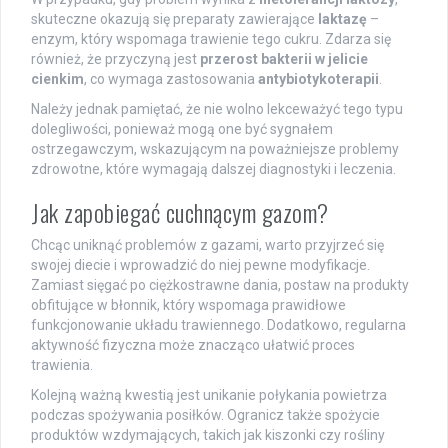
skuteczne okazują się preparaty zawierające
laktazę
–
enzym, który wspomaga trawienie tego cukru. Zdarza się
również, że przyczyną jest
przerost bakterii w jelicie
cienkim
, co wymaga zastosowania
antybiotykoterapii
.
Należy jednak pamiętać, że nie wolno lekceważyć tego typu
dolegliwości, ponieważ mogą one być sygnałem
ostrzegawczym, wskazującym na poważniejsze problemy
zdrowotne, które wymagają dalszej diagnostyki i leczenia.
Jak zapobiegać cuchnącym gazom?
Chcąc uniknąć problemów z gazami, warto przyjrzeć się
swojej diecie i wprowadzić do niej pewne modyfikacje.
Zamiast sięgać po ciężkostrawne dania, postaw na produkty
obfitujące w błonnik, który wspomaga prawidłowe
funkcjonowanie układu trawiennego. Dodatkowo, regularna
aktywność fizyczna może znacząco ułatwić proces
trawienia.
Kolejną ważną kwestią jest unikanie połykania powietrza
podczas spożywania posiłków. Ogranicz także spożycie
produktów wzdymających, takich jak kiszonki czy rośliny