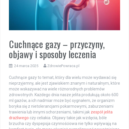
Cuchnące gazy – przyczyny,
objawy i sposoby leczenia
24 marca 2025
ZdrowiePowraca.pl
Cuchnące gazy to temat, który dla wielu może wydawać się
nieprzyjemny, ale jest zjawiskiem znanym i naturalnym, które
może wskazywać na wiele różnorodnych problemów
zdrowotnych. Każdego dnia nasze jelita produkują około 600
ml gazów, a ich nadmiar może być sygnałem, że organizm
boryka się z nietolerancjami pokarmowymi, zaburzeniami
trawienia lub innymi schorzeniami, takimi jak
zespół jelita
drażliwego
czy celiakia. Objawy takie jak wzdęcia, bóle
brzucha czy dyspepsja czynnościowa nie tylko wpływają na