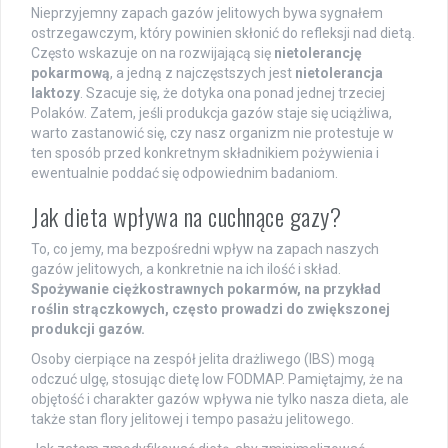
Nieprzyjemny zapach gazów jelitowych bywa sygnałem
ostrzegawczym, który powinien skłonić do refleksji nad dietą.
Często wskazuje on na rozwijającą się
nietolerancję
pokarmową
, a jedną z najczęstszych jest
nietolerancja
laktozy
. Szacuje się, że dotyka ona ponad jednej trzeciej
Polaków. Zatem, jeśli produkcja gazów staje się uciążliwa,
warto zastanowić się, czy nasz organizm nie protestuje w
ten sposób przed konkretnym składnikiem pożywienia i
ewentualnie poddać się odpowiednim badaniom.
Jak dieta wpływa na cuchnące gazy?
To, co jemy, ma bezpośredni wpływ na zapach naszych
gazów jelitowych, a konkretnie na ich ilość i skład.
Spożywanie ciężkostrawnych pokarmów, na przykład
roślin strączkowych, często prowadzi do zwiększonej
produkcji gazów.
Osoby cierpiące na zespół jelita drażliwego (IBS) mogą
odczuć ulgę, stosując dietę low FODMAP. Pamiętajmy, że na
objętość i charakter gazów wpływa nie tylko nasza dieta, ale
także stan flory jelitowej i tempo pasażu jelitowego.