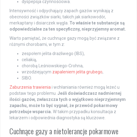
dyspepsja czynnościowa.
Intensywność i odpychający zapach gazów wynikają z
obecności związków siarki, takich jak siarkowodór,
merkaptany i disiarczek węgla.
To właśnie te substancje są
odpowiedzialne za ten specyficzny, nieprzyjemny aromat.
Warto pamiętać, że cuchnące gazy mogą być związane z
różnymi chorobami, w tym z:
zespołem jelita drażliwego (IBS),
celiakią,
chorobą Leśniowskiego-Crohna,
wrzodziejącym
zapaleniem jelita grubego
,
SIBO.
Zaburzenia trawienia
i wchłaniania również mogą leżeć u
podstaw tego problemu.
Jeśli doświadczasz nadmiernej
ilości gazów, zwłaszcza tych o wyjątkowo nieprzyjemnym
zapachu, może to być sygnał, że przewód pokarmowy
potrzebuje wsparcia.
W takim przypadku konsultacja z
lekarzem i odpowiednia diagnostyka są kluczowe.
Cuchnące gazy a nietolerancje pokarmowe