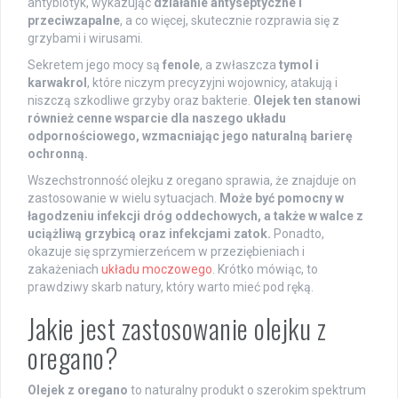
antybiotyk, wykazując
działanie antyseptyczne i
przeciwzapalne
, a co więcej, skutecznie rozprawia się z
grzybami i wirusami.
Sekretem jego mocy są
fenole
, a zwłaszcza
tymol i
karwakrol
, które niczym precyzyjni wojownicy, atakują i
niszczą szkodliwe grzyby oraz bakterie.
Olejek ten stanowi
również cenne wsparcie dla naszego układu
odpornościowego, wzmacniając jego naturalną barierę
ochronną.
Wszechstronność olejku z oregano sprawia, że znajduje on
zastosowanie w wielu sytuacjach.
Może być pomocny w
łagodzeniu infekcji dróg oddechowych, a także w walce z
uciążliwą grzybicą oraz infekcjami zatok.
Ponadto,
okazuje się sprzymierzeńcem w przeziębieniach i
zakażeniach
układu moczowego
. Krótko mówiąc, to
prawdziwy skarb natury, który warto mieć pod ręką.
Jakie jest zastosowanie olejku z
oregano?
Olejek z oregano
to naturalny produkt o szerokim spektrum