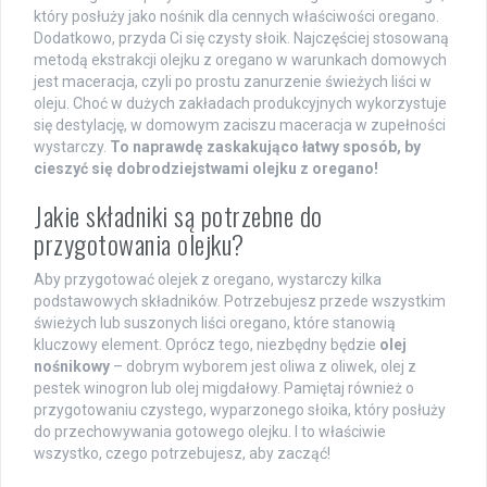
który posłuży jako nośnik dla cennych właściwości oregano.
Dodatkowo, przyda Ci się czysty słoik. Najczęściej stosowaną
metodą ekstrakcji olejku z oregano w warunkach domowych
jest maceracja, czyli po prostu zanurzenie świeżych liści w
oleju. Choć w dużych zakładach produkcyjnych wykorzystuje
się destylację, w domowym zaciszu maceracja w zupełności
wystarczy.
To naprawdę zaskakująco łatwy sposób, by
cieszyć się dobrodziejstwami olejku z oregano!
Jakie składniki są potrzebne do
przygotowania olejku?
Aby przygotować olejek z oregano, wystarczy kilka
podstawowych składników. Potrzebujesz przede wszystkim
świeżych lub suszonych liści oregano, które stanowią
kluczowy element. Oprócz tego, niezbędny będzie
olej
nośnikowy
– dobrym wyborem jest oliwa z oliwek, olej z
pestek winogron lub olej migdałowy. Pamiętaj również o
przygotowaniu czystego, wyparzonego słoika, który posłuży
do przechowywania gotowego olejku. I to właściwie
wszystko, czego potrzebujesz, aby zacząć!