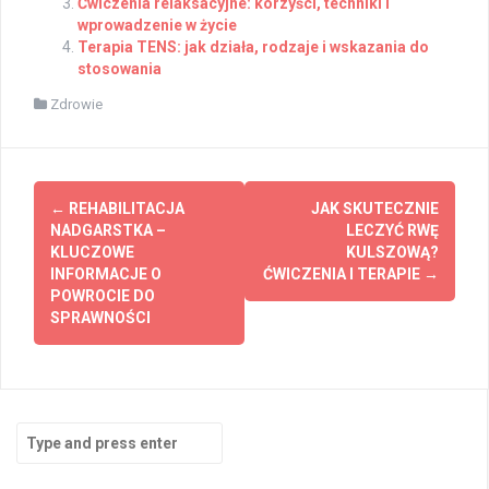
Ćwiczenia relaksacyjne: korzyści, techniki i
wprowadzenie w życie
Terapia TENS: jak działa, rodzaje i wskazania do
stosowania
Zdrowie
Post
←
REHABILITACJA
JAK SKUTECZNIE
navigation
NADGARSTKA –
LECZYĆ RWĘ
KLUCZOWE
KULSZOWĄ?
INFORMACJE O
ĆWICZENIA I TERAPIE
→
POWROCIE DO
SPRAWNOŚCI
Search
for: