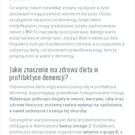
Co ważne, nawet niewielkie zmiany na lepsze w tych
obszarach mogą przynieść wymierne korzyści. Osoby
szczególnie narażone na demencję, dzięki takim
modyfikacjom, mogą zredukować ryzyko zachorowania
nawet o
8%!
To naprawdę spora poprawa, dlatego warto
wziąć sprawy w swoje ręce i zacząć dbać o siebie już dziś.
Regularny ruch jest fundamentem zdrowia, a w połączeniu z
odżywczą dietą i utrzymaniem prawidłowej wagi, tworzy
potężną broń w walce z demencją.
Jakie znaczenie ma zdrowa dieta w
profilaktyce demencji?
Odpowiednia dieta odgrywa kluczową rolę w profilaktyce
demencji, wspomagając prawidłowe funkcjonowanie mózgu.
Wybierając jadłospis bogaty w owoce, warzywa, ryby oraz
zdrowe tłuszcze, możemy realnie wpłynąć na opóźnienie,
a nawet uniknięcie rozwoju tej choroby.
Szczególnie wartościowa jest dieta śródziemnomorska,
obfitująca w dobroczynne
kwasy omega-3
. Dodatkowo,
istotne jest dostarczanie organizmowi
witamin z grupy B
, a