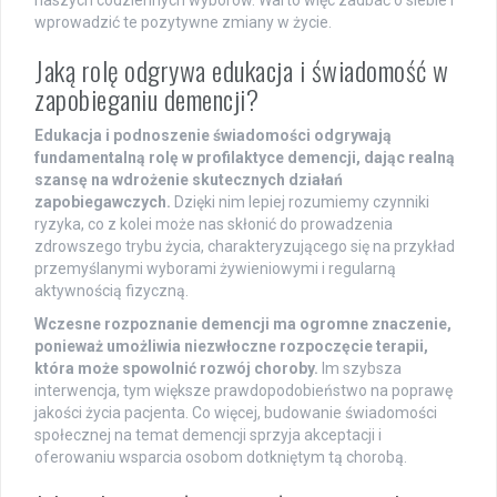
naszych codziennych wyborów. Warto więc zadbać o siebie i
wprowadzić te pozytywne zmiany w życie.
Jaką rolę odgrywa edukacja i świadomość w
zapobieganiu demencji?
Edukacja i podnoszenie świadomości odgrywają
fundamentalną rolę w profilaktyce demencji, dając realną
szansę na wdrożenie skutecznych działań
zapobiegawczych.
Dzięki nim lepiej rozumiemy czynniki
ryzyka, co z kolei może nas skłonić do prowadzenia
zdrowszego trybu życia, charakteryzującego się na przykład
przemyślanymi wyborami żywieniowymi i regularną
aktywnością fizyczną.
Wczesne rozpoznanie demencji ma ogromne znaczenie,
ponieważ umożliwia niezwłoczne rozpoczęcie terapii,
która może spowolnić rozwój choroby.
Im szybsza
interwencja, tym większe prawdopodobieństwo na poprawę
jakości życia pacjenta. Co więcej, budowanie świadomości
społecznej na temat demencji sprzyja akceptacji i
oferowaniu wsparcia osobom dotkniętym tą chorobą.