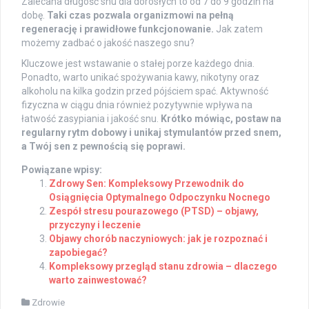
Zalecana długość snu dla dorosłych to od 7 do 9 godzin na
dobę.
Taki czas pozwala organizmowi na pełną
regenerację i prawidłowe funkcjonowanie.
Jak zatem
możemy zadbać o jakość naszego snu?
Kluczowe jest wstawanie o stałej porze każdego dnia.
Ponadto, warto unikać spożywania kawy, nikotyny oraz
alkoholu na kilka godzin przed pójściem spać. Aktywność
fizyczna w ciągu dnia również pozytywnie wpływa na
łatwość zasypiania i jakość snu.
Krótko mówiąc, postaw na
regularny rytm dobowy i unikaj stymulantów przed snem,
a Twój sen z pewnością się poprawi.
Powiązane wpisy:
Zdrowy Sen: Kompleksowy Przewodnik do
Osiągnięcia Optymalnego Odpoczynku Nocnego
Zespół stresu pourazowego (PTSD) – objawy,
przyczyny i leczenie
Objawy chorób naczyniowych: jak je rozpoznać i
zapobiegać?
Kompleksowy przegląd stanu zdrowia – dlaczego
warto zainwestować?
Zdrowie