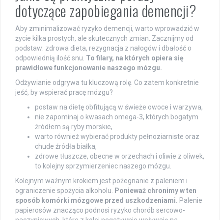
dotyczące zapobiegania demencji?
Aby zminimalizować ryzyko demencji, warto wprowadzić w
życie kilka prostych, ale skutecznych zmian. Zacznijmy od
podstaw: zdrowa dieta, rezygnacja z nałogów i dbałość o
odpowiednią ilość snu.
To filary, na których opiera się
prawidłowe funkcjonowanie naszego mózgu.
Odżywianie odgrywa tu kluczową rolę. Co zatem konkretnie
jeść, by wspierać pracę mózgu?
postaw na dietę obfitującą w świeże owoce i warzywa,
nie zapominaj o kwasach omega-3, których bogatym
źródłem są ryby morskie,
warto również wybierać produkty pełnoziarniste oraz
chude źródła białka,
zdrowe tłuszcze, obecne w orzechach i oliwie z oliwek,
to kolejny sprzymierzeniec naszego mózgu.
Kolejnym ważnym krokiem jest pożegnanie z paleniem i
ograniczenie spożycia alkoholu.
Ponieważ chronimy w ten
sposób komórki mózgowe przed uszkodzeniami.
Palenie
papierosów znacząco podnosi ryzyko chorób sercowo-