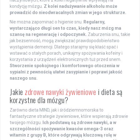
naczyniowych, które z kolei negatywnie wpływają na
kondycję mózgu.
Z kolei nadużywanie alkoholu może
prowadzić do nieodwracalnych zmian w jego strukturze.
Nie można zapominać o higienie snu.
Regularny,
wystarczająco długi sen to czas, kiedy nasz mózg ma
szansę na regenerację i odpoczynek.
Zaburzenia snu, takie
jak bezsenność, mogą zwiększać prawdopodobieństwo
wystąpienia demencji. Dlatego starajmy się kłaść spać i
wstawać o stałych porach, unikajmy spożywania kofeiny i
korzystania z urządzeń elektronicznych tuż przed snem.
Stworzenie spokojnego i komfortowego otoczenia w
sypialni z pewnością ułatwi zasypianie i poprawi jakość
naszego snu.
Jakie
zdrowe nawyki żywieniowe
i dieta są
korzystne dla mózgu?
Zarówno dieta MIND, jak i śródziemnomorska to
fantastyczne strategie żywieniowe, które wspierają zdrowie
twojego mózgu.
Ich podstawą są zdrowe nawyki, a w
szczególności spożywanie kwasów omega-3 oraz
witamin z grupy B, które odgrywają kluczową rolę w