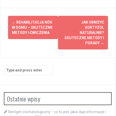
Post
←
REHABILITACJA NÓG
JAK OBNIŻYĆ
navigation
W DOMU – SKUTECZNE
KORTYZOL
METODY I ĆWICZENIA
NATURALNIE?
SKUTECZNE METODY I
PORADY
→
Search
for:
Ostatnie wpisy
Rentgen stomatologiczny – co to jest, jakie daje informacje i