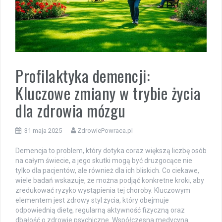
Profilaktyka demencji:
Kluczowe zmiany w trybie życia
dla zdrowia mózgu
31 maja 2025
ZdrowiePowraca.pl
Demencja to problem, który dotyka coraz większą liczbę osób
na całym świecie, a jego skutki mogą być druzgocące nie
tylko dla pacjentów, ale również dla ich bliskich. Co ciekawe,
wiele badań wskazuje, że można podjąć konkretne kroki, aby
zredukować ryzyko wystąpienia tej choroby. Kluczowym
elementem jest zdrowy styl życia, który obejmuje
odpowiednią dietę, regularną aktywność fizyczną oraz
dbałość o zdrowie psychiczne. Współczesna medycyna