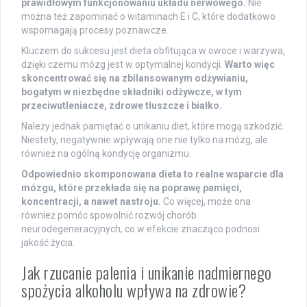
prawidłowym funkcjonowaniu układu nerwowego.
Nie
można też zapominać o witaminach E i C, które dodatkowo
wspomagają procesy poznawcze.
Kluczem do sukcesu jest dieta obfitująca w owoce i warzywa,
dzięki czemu mózg jest w optymalnej kondycji.
Warto więc
skoncentrować się na zbilansowanym odżywianiu,
bogatym w niezbędne składniki odżywcze, w tym
przeciwutleniacze, zdrowe tłuszcze i białko.
Należy jednak pamiętać o unikaniu diet, które mogą szkodzić.
Niestety, negatywnie wpływają one nie tylko na mózg, ale
również na ogólną kondycję organizmu.
Odpowiednio skomponowana dieta to realne wsparcie dla
mózgu, które przekłada się na poprawę pamięci,
koncentracji, a nawet nastroju.
Co więcej, może ona
również pomóc spowolnić rozwój chorób
neurodegeneracyjnych, co w efekcie znacząco podnosi
jakość życia.
Jak rzucanie palenia i unikanie nadmiernego
spożycia alkoholu wpływa na zdrowie?