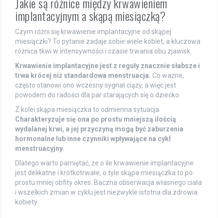
Jakie są różnice między krwawieniem
implantacyjnym a skąpą miesiączką?
Czym różni się krwawienie implantacyjne od skąpej
miesiączki? To pytanie zadaje sobie wiele kobiet, a kluczowa
różnica tkwi w intensywności i czasie trwania obu zjawisk.
Krwawienie implantacyjne jest z reguły znacznie słabsze i
trwa krócej niż standardowa menstruacja.
Co ważne,
często stanowi ono wczesny sygnał ciąży, a więc jest
powodem do radości dla par starających się o dziecko.
Z kolei skąpa miesiączka to odmienna sytuacja.
Charakteryzuje się ona po prostu mniejszą ilością
wydalanej krwi, a jej przyczyną mogą być zaburzenia
hormonalne lub inne czynniki wpływające na cykl
menstruacyjny.
Dlatego warto pamiętać, że o ile krwawienie implantacyjne
jest delikatne i krótkotrwałe, o tyle skąpa miesiączka to po
prostu mniej obfity okres. Baczna obserwacja własnego ciała
i wszelkich zmian w cyklu jest niezwykle istotna dla zdrowia
kobiety.