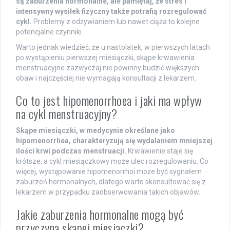
są zaburzenia hormonalne, ale pamiętaj, że stres i
intensywny wysiłek fizyczny także potrafią rozregulować
cykl.
Problemy z odżywianiem lub nawet ciąża to kolejne
potencjalne czynniki.
Warto jednak wiedzieć, że u nastolatek, w pierwszych latach
po wystąpieniu pierwszej miesiączki, skąpe krwawienia
menstruacyjne zazwyczaj nie powinny budzić większych
obaw i najczęściej nie wymagają konsultacji z lekarzem.
Co to jest hipomenorrhoea i jaki ma wpływ
na cykl menstruacyjny?
Skąpe miesiączki, w medycynie określane jako
hipomenorrhea, charakteryzują się wydalaniem mniejszej
ilości krwi podczas menstruacji.
Krwawienie staje się
krótsze, a cykl miesiączkowy może ulec rozregulowaniu. Co
więcej, występowanie hipomenorrhoi może być sygnałem
zaburzeń hormonalnych, dlatego warto skonsultować się z
lekarzem w przypadku zaobserwowania takich objawów.
Jakie zaburzenia hormonalne mogą być
przyczyną skąpej miesiączki?