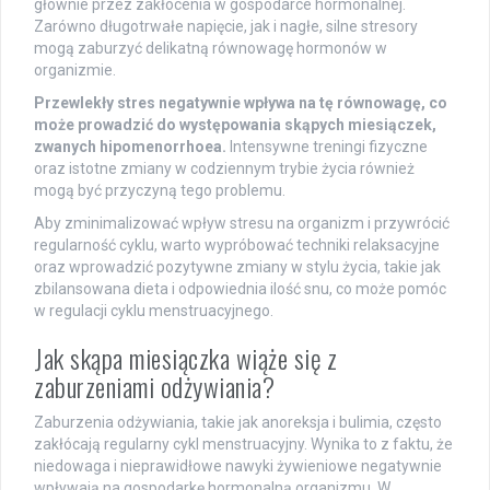
głównie przez zakłócenia w gospodarce hormonalnej.
Zarówno długotrwałe napięcie, jak i nagłe, silne stresory
mogą zaburzyć delikatną równowagę hormonów w
organizmie.
Przewlekły stres negatywnie wpływa na tę równowagę, co
może prowadzić do występowania skąpych miesiączek,
zwanych hipomenorrhoea.
Intensywne treningi fizyczne
oraz istotne zmiany w codziennym trybie życia również
mogą być przyczyną tego problemu.
Aby zminimalizować wpływ stresu na organizm i przywrócić
regularność cyklu, warto wypróbować techniki relaksacyjne
oraz wprowadzić pozytywne zmiany w stylu życia, takie jak
zbilansowana dieta i odpowiednia ilość snu, co może pomóc
w regulacji cyklu menstruacyjnego.
Jak skąpa miesiączka wiąże się z
zaburzeniami odżywiania?
Zaburzenia odżywiania, takie jak anoreksja i bulimia, często
zakłócają regularny cykl menstruacyjny. Wynika to z faktu, że
niedowaga i nieprawidłowe nawyki żywieniowe negatywnie
wpływają na gospodarkę hormonalną organizmu. W