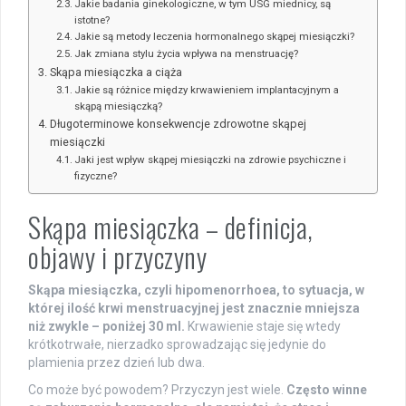
Jakie badania ginekologiczne, w tym USG miednicy, są
istotne?
Jakie są metody leczenia hormonalnego skąpej miesiączki?
Jak zmiana stylu życia wpływa na menstruację?
Skąpa miesiączka a ciąża
Jakie są różnice między krwawieniem implantacyjnym a
skąpą miesiączką?
Długoterminowe konsekwencje zdrowotne skąpej
miesiączki
Jaki jest wpływ skąpej miesiączki na zdrowie psychiczne i
fizyczne?
Skąpa miesiączka – definicja,
objawy i przyczyny
Skąpa miesiączka, czyli hipomenorrhoea, to sytuacja, w
której ilość krwi menstruacyjnej jest znacznie mniejsza
niż zwykle – poniżej 30 ml.
Krwawienie staje się wtedy
krótkotrwałe, nierzadko sprowadzając się jedynie do
plamienia przez dzień lub dwa.
Co może być powodem? Przyczyn jest wiele.
Często winne