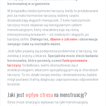
hormonalnej w organizmie.
W przypadku niedoczynności tarczycy, kiedy to produkowane
jest za mało hormonów tarczycy, kobiety często
doświadczają skąpych miesiączek. Z kolei nadczynność
tarczycy może objawiać się nieregularnym cyklem
menstruacyjnym, który charakteryzuje się różną
intensywnością krwawień – od rzadszych i skąpych, po
bardziej obfite.
Dlatego też,
dbanie o zdrowie
i obserwacja
swojego ciała są niezwykle ważne.
Jeśli tylko pojawią się podejrzenia problemów z tarczycą, nie
zwlekaj z wizytą u lekarza.
Specjalista może zlecić badania
hormonalne, które pozwolą ocenić
funkcjonowanie
tarczycy
.
Dodatkowo, warto skonsultować się z
endokrynologiem, lekarzem specjalizującym się w chorobach
tarczycy. To on, dzięki swojej wiedzy i doświadczeniu, będzie
mógł postawić trafną diagnozę i zaproponować odpowiednie
leczenie.
Jaki jest
wpływ stresu
na menstruację?
Stres może znacząco wpływać na cykl menstruacyjny,