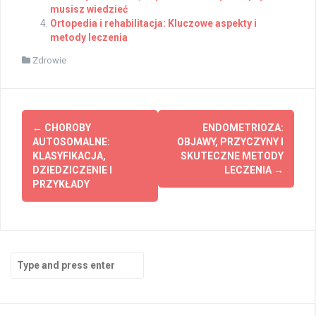
musisz wiedzieć
Ortopedia i rehabilitacja: Kluczowe aspekty i
metody leczenia
Zdrowie
Post
←
CHOROBY
ENDOMETRIOZA:
navigation
AUTOSOMALNE:
OBJAWY, PRZYCZYNY I
KLASYFIKACJA,
SKUTECZNE METODY
DZIEDZICZENIE I
LECZENIA
→
PRZYKŁADY
Search
for: