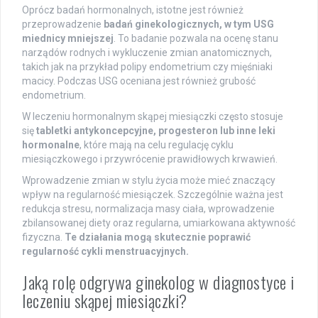
Oprócz badań hormonalnych, istotne jest również
przeprowadzenie
badań ginekologicznych, w tym USG
miednicy mniejszej
. To badanie pozwala na ocenę stanu
narządów rodnych i wykluczenie zmian anatomicznych,
takich jak na przykład polipy endometrium czy mięśniaki
macicy. Podczas USG oceniana jest również grubość
endometrium.
W leczeniu hormonalnym skąpej miesiączki często stosuje
się
tabletki antykoncepcyjne, progesteron lub inne leki
hormonalne
, które mają na celu regulację cyklu
miesiączkowego i przywrócenie prawidłowych krwawień.
Wprowadzenie zmian w stylu życia może mieć znaczący
wpływ na regularność miesiączek. Szczególnie ważna jest
redukcja stresu, normalizacja masy ciała, wprowadzenie
zbilansowanej diety oraz regularna, umiarkowana aktywność
fizyczna.
Te działania mogą skutecznie poprawić
regularność cykli menstruacyjnych.
Jaką rolę odgrywa ginekolog w diagnostyce i
leczeniu skąpej miesiączki?