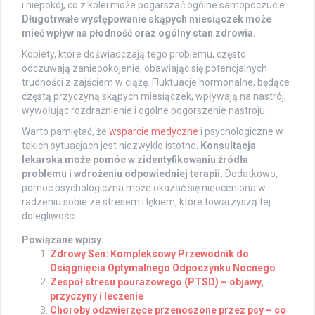
i niepokój, co z kolei może pogarszać ogólne samopoczucie.
Długotrwałe występowanie skąpych miesiączek może
mieć wpływ na płodność oraz ogólny stan zdrowia.
Kobiety, które doświadczają tego problemu, często
odczuwają zaniepokojenie, obawiając się potencjalnych
trudności z zajściem w ciążę. Fluktuacje hormonalne, będące
częstą przyczyną skąpych miesiączek, wpływają na nastrój,
wywołując rozdrażnienie i ogólne pogorszenie nastroju.
Warto pamiętać, że
wsparcie medyczne
i psychologiczne w
takich sytuacjach jest niezwykle istotne.
Konsultacja
lekarska może pomóc w zidentyfikowaniu źródła
problemu i wdrożeniu odpowiedniej terapii.
Dodatkowo,
pomoc psychologiczna może okazać się nieoceniona w
radzeniu sobie ze stresem i lękiem, które towarzyszą tej
dolegliwości.
Powiązane wpisy:
Zdrowy Sen: Kompleksowy Przewodnik do
Osiągnięcia Optymalnego Odpoczynku Nocnego
Zespół stresu pourazowego (PTSD) – objawy,
przyczyny i leczenie
Choroby odzwierzęce przenoszone przez psy – co