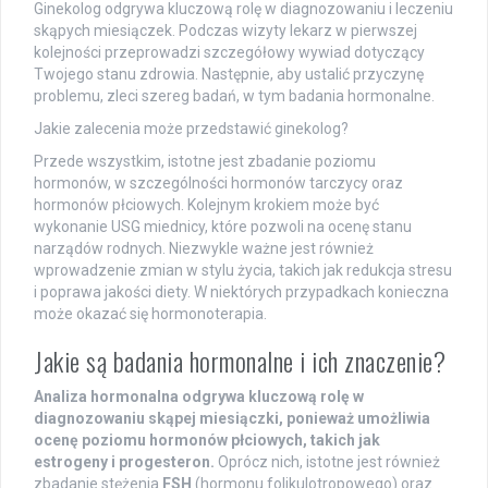
Ginekolog odgrywa kluczową rolę w diagnozowaniu i leczeniu
skąpych miesiączek. Podczas wizyty lekarz w pierwszej
kolejności przeprowadzi szczegółowy wywiad dotyczący
Twojego stanu zdrowia. Następnie, aby ustalić przyczynę
problemu, zleci szereg badań, w tym badania hormonalne.
Jakie zalecenia może przedstawić ginekolog?
Przede wszystkim, istotne jest zbadanie poziomu
hormonów, w szczególności hormonów tarczycy oraz
hormonów płciowych. Kolejnym krokiem może być
wykonanie USG miednicy, które pozwoli na ocenę stanu
narządów rodnych. Niezwykle ważne jest również
wprowadzenie zmian w stylu życia, takich jak redukcja stresu
i poprawa jakości diety. W niektórych przypadkach konieczna
może okazać się hormonoterapia.
Jakie są badania hormonalne i ich znaczenie?
Analiza hormonalna odgrywa kluczową rolę w
diagnozowaniu skąpej miesiączki, ponieważ umożliwia
ocenę poziomu hormonów płciowych, takich jak
estrogeny i progesteron.
Oprócz nich, istotne jest również
zbadanie stężenia
FSH
(hormonu folikulotropowego) oraz