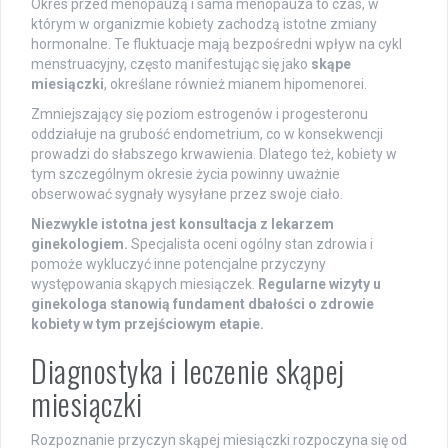
Okres przed menopauzą i sama menopauza to czas, w
którym w organizmie kobiety zachodzą istotne zmiany
hormonalne. Te fluktuacje mają bezpośredni wpływ na cykl
menstruacyjny, często manifestując się jako
skąpe
miesiączki
, określane również mianem hipomenorei.
Zmniejszający się poziom estrogenów i progesteronu
oddziałuje na grubość endometrium, co w konsekwencji
prowadzi do słabszego krwawienia. Dlatego też, kobiety w
tym szczególnym okresie życia powinny uważnie
obserwować sygnały wysyłane przez swoje ciało.
Niezwykle istotna jest konsultacja z lekarzem
ginekologiem.
Specjalista oceni ogólny stan zdrowia i
pomoże wykluczyć inne potencjalne przyczyny
występowania skąpych miesiączek.
Regularne wizyty u
ginekologa stanowią fundament dbałości o zdrowie
kobiety w tym przejściowym etapie.
Diagnostyka i leczenie skąpej
miesiączki
Rozpoznanie przyczyn skąpej miesiączki rozpoczyna się od