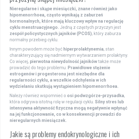
Nieregularne i skąpe miesiączki, znane również jako
hipomenorrhoea, często wynikają z zaburzeń
hormonalnych, które mają kluczowy wpływ na regulację
cyklu menstruacyjnego.
Jedną z częstych przyczyn jest
zespół policystycznych jajników (PCOS)
, który zaburza
normalny przebieg cyklu.
Innym powodem może być
hiperprolaktynemia
, stan
charakteryzujący się nadmiernym wytwarzaniem prolaktyny.
Co więcej,
pierwotna niewydolność jajników
także może
prowadzić do tego problemu.
Prawidłowe stężenie
estrogenów i progesteronu jest niezbędne dla
regularności cyklu, a wszelkie odchylenia w ich
wydzielaniu skutkują wystąpieniem hipomenorrhoea.
Należy również wspomnieć o
osi podwzgórze-przysadka
,
która odgrywa istotną rolę w regulacji cyklu.
Silny stres lub
intensywna aktywność fizyczna mogą negatywnie wpłynąć
na jej funkcjonowanie, co w konsekwencji prowadzi do
nieregularnych miesiączek.
Jakie są problemy endokrynologiczne i ich