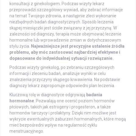
konsultacji z ginekologiem. Podczas wizyty lekarz
przeprowadzi szczegółowy wywiad, aby zebrać informacje
na temat Twojego zdrowia, a następnie zleci wykonanie
niezbędnych badań diagnostycznych. Sposób leczenia
skąpej miesiączki jest ściśle związany z jej przyczyną. W
zależności od diagnozy, terapia może obejmować leczenie
hormonalne lub wprowadzenie zmian w dotychczasowym
stylu życia.
Najważniejsze jest precyzyjne ustalenie źródła
problemu, aby móc zastosować najbardziej efektywne i
dopasowane do indywidualnej sytuacji rozwiązanie.
Podczas wizyty ginekolog, po zebraniu szczegółowych
informacji i zleceniu badań, analizuje wyniki w celu
znalezienia przyczyny skąpego krwawienia. Na podstawie
diagnozy lekarz zaproponuje odpowiedni plan leczenia.
Kluczową rolę w diagnostyce odgrywają
badania
hormonalne
. Pozwalają one ocenić poziom hormonów
płciowych, takich jak estrogeny i progesteron, a także
hormonów tarczycy i prolaktyny. Dzięki nim możliwe jest
wykrycie ewentualnych zaburzeń hormonalnych, które mogą
mieć bezpośredni wpływ na regularność cyklu
menstruacyjnego.