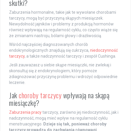
skutki?
Zaburzenia hormonalne, takie jak te wywołane chorobami
tarczycy, mogą być przyczyną skąpych miesiączek.
Niewydolność jajników i problemy z produkcją hormonów
również wpływają na regularność cyklu, co często wiąże się
ze zmianami nastroju, bólami głowy i drażliwością.
Wśród najczęściej diagnozowanych chorób
endokrynologicznych znajdują się cukrzyca,
niedoczynność
tarczycy
, a także nadczynność tarczycy i zespół Cushinga.
Jeśli zauważasz u siebie skąpe miesiączki, nie zwlekaj i
skonsultuj się z endokrynologiem, który pomoże
zdiagnozować przyczynę problemu i wdrożyć odpowiednie
leczenie.
Jak
choroby tarczycy
wpływają na skąpą
miesiączkę?
Zaburzenia pracy
tarczycy, zarówno jej niedoczynność, jak i
nadczynność, mogą mieć wpływ na regularność cyklu
menstruacyjnego.
Dzieje się tak, ponieważ choroby
tarczycy prowadzą do zachwiania równowagi