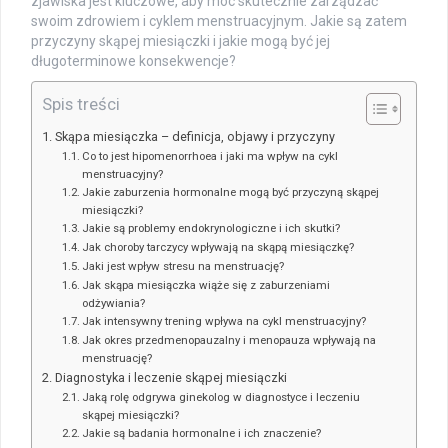
zjawiska jest kluczowe, aby móc skutecznie zarządzać
swoim zdrowiem i cyklem menstruacyjnym. Jakie są zatem
przyczyny skąpej miesiączki i jakie mogą być jej
długoterminowe konsekwencje?
Spis treści
Skąpa miesiączka – definicja, objawy i przyczyny
Co to jest hipomenorrhoea i jaki ma wpływ na cykl
menstruacyjny?
Jakie zaburzenia hormonalne mogą być przyczyną skąpej
miesiączki?
Jakie są problemy endokrynologiczne i ich skutki?
Jak choroby tarczycy wpływają na skąpą miesiączkę?
Jaki jest wpływ stresu na menstruację?
Jak skąpa miesiączka wiąże się z zaburzeniami
odżywiania?
Jak intensywny trening wpływa na cykl menstruacyjny?
Jak okres przedmenopauzalny i menopauza wpływają na
menstruację?
Diagnostyka i leczenie skąpej miesiączki
Jaką rolę odgrywa ginekolog w diagnostyce i leczeniu
skąpej miesiączki?
Jakie są badania hormonalne i ich znaczenie?