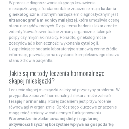
W procesie diagnozowania skąpego krwawienia
miesiączkowego, fundamentalne znaczenie mają
badania
ginekologiczne
. Istotnym narzędziem diagnostycznym jest
ultrasonografia miednicy mniejszej
, która umożliwia ocenę
stanu narządów rodnych. Dzięki temu badaniu, lekarz może
zidentyfikować ewentualne zmiany organiczne, takie jak
polipy czy mięśniaki macicy. Ponadto, ginekolog może
zdecydować o konieczności wykonania
cytologii
.
Uzupełniające badania laboratoryjne stanowią cenne źródło
informacji, pozwalając na uzyskanie kompleksowego obrazu
stanu zdrowia pacjentki.
Jakie są metody leczenia hormonalnego
skąpej miesiączki?
Leczenie skąpej miesiączki zależy od przyczyny problemu. W
przypadku zaburzeń hormonalnych lekarz może zalecić
terapię hormonalną
, której zadaniem jest przywrócenie
równowagi w organizmie. Oprócz tego kluczowe znaczenie
mogą mieć zmiany w codziennym funkcjonowaniu.
Wprowadzenie zbilansowanej diety i regularnej
aktywności fizycznej korzystnie wpływa na gospodarkę