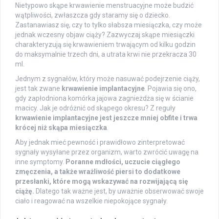
Nietypowo skąpe krwawienie menstruacyjne może budzić
wątpliwości, zwłaszcza gdy staramy się o dziecko.
Zastanawiasz się, czy to tylko słabsza miesiączka, czy może
jednak wczesny objaw ciąży? Zazwyczaj skąpe miesiączki
charakteryzują się krwawieniem trwającym od kilku godzin
do maksymalnie trzech dni, a utrata krwi nie przekracza 30
ml.
Jednym z sygnałów, który może nasuwać podejrzenie ciąży,
jest tak zwane
krwawienie implantacyjne
. Pojawia się ono,
gdy zapłodniona komórka jajowa zagnieżdża się w ścianie
macicy. Jak je odróżnić od skąpego okresu? Z reguły
krwawienie implantacyjne jest jeszcze mniej obfite i trwa
krócej niż skąpa miesiączka
.
Aby jednak mieć pewność i prawidłowo zinterpretować
sygnały wysyłane przez organizm, warto zwrócić uwagę na
inne symptomy.
Poranne mdłości, uczucie ciągłego
zmęczenia, a także wrażliwość piersi to dodatkowe
przesłanki, które mogą wskazywać na rozwijającą się
ciążę.
Dlatego tak ważne jest, by uważnie obserwować swoje
ciało i reagować na wszelkie niepokojące sygnały.