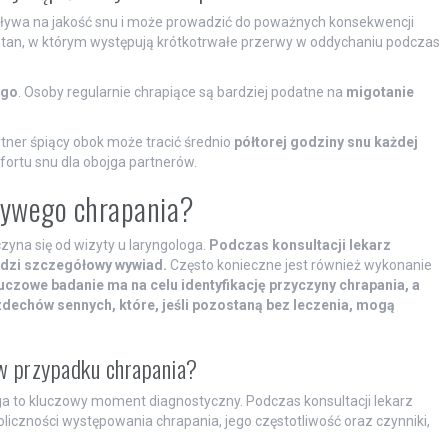
ływa na jakość snu i może prowadzić do poważnych konsekwencji
tan, w którym występują krótkotrwałe przerwy w oddychaniu podczas
ego
. Osoby regularnie chrapiące są bardziej podatne na
migotanie
rtner śpiący obok może tracić średnio
półtorej godziny snu każdej
rtu snu dla obojga partnerów.
zywego chrapania?
na się od wizyty u laryngologa.
Podczas konsultacji lekarz
dzi szczegółowy wywiad.
Często konieczne jest również wykonanie
uczowe badanie ma na celu identyfikację przyczyny chrapania, a
dechów sennych, które, jeśli pozostaną bez leczenia, mogą
 w przypadku chrapania?
oga to kluczowy moment diagnostyczny. Podczas konsultacji lekarz
czności występowania chrapania, jego częstotliwość oraz czynniki,