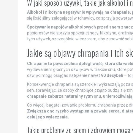
W jaki sposób używki, takie jak alkohol i
Alkohol i nikotyna negatywnie wpływają na chrapanie,
się ilość śliny zalegającej w tchawicy, co sprzyja pows
Spożywanie napojów alkoholowych przed snem znacz
papierosów nie sprzyja spokojnej nocy. Nikotyna, drażni
tych używek, szczególnie wieczorem, aby zapewnić sobie
Jakie są objawy chrapania i ich s
Chrapanie to powszechna dolegliwość, która dla wiel
wydawaniem głośnych dźwięków w trakcie snu, które potra
dźwięki mogą osiągać natężenie nawet
90 decybeli
– to
Konsekwencje chrapania są szerokie i wykraczają poza 
sen, sprawiając, że osoby chrapiące często budzą się zm
chrapanie zaburza naturalny rytm snu, uniemożliwiaj
Co więcej, bagatelizowanie problemu chrapania przez d
Zwiększa ono ryzyko wystąpienia zawału serca, dlateg
celu jego wyleczenia.
Jakie problemy ze snem i zdrowiem mogą 