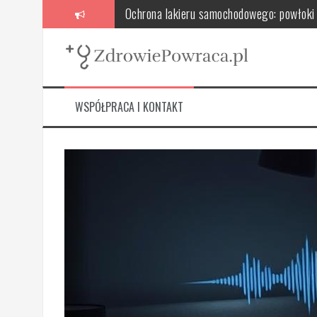
Skip
Ochrona lakieru samochodowego: powłoki o
to
content
Składniki aktywne w szamponach dermato
Choroba cholera: objawy, leczenie i globa
Opryszczka: przyczyny, objawy, leczenie i
WSPÓŁPRACA I KONTAKT
Osłabienie mięśni dna miednicy: przyczyny,
Rentgen stomatologiczny – co to jest, ja