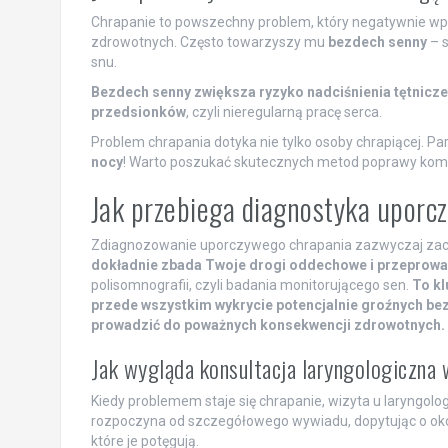
Chrapanie to powszechny problem, który negatywnie wp
zdrowotnych. Często towarzyszy mu
bezdech senny
– s
snu.
Bezdech senny zwiększa ryzyko nadciśnienia tętnicz
przedsionków
, czyli nieregularną pracę serca.
Problem chrapania dotyka nie tylko osoby chrapiącej. Pa
nocy
! Warto poszukać skutecznych metod poprawy komfo
Jak przebiega diagnostyka uporc
Zdiagnozowanie uporczywego chrapania zazwyczaj zaczy
dokładnie zbada Twoje drogi oddechowe i przeprowa
polisomnografii, czyli badania monitorującego sen.
To kl
przede wszystkim wykrycie potencjalnie groźnych bez
prowadzić do poważnych konsekwencji zdrowotnych.
Jak wygląda konsultacja laryngologiczna
Kiedy problemem staje się chrapanie, wizyta u laryngol
rozpoczyna od szczegółowego wywiadu, dopytując o okoli
które je potęgują.