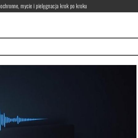
chronne, mycie i pielęgnacja krok po kroku
logicznych – co odróżnia produkt skuteczny od marketingowego?
lne zagrożenie zdrowotne
 jak jej zapobiegać
 objawy, rehabilitacja
kie daje informacje i kiedy wykonuje się RTG zębów