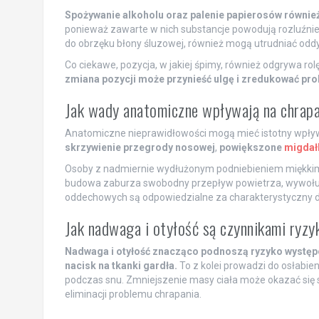
Spożywanie alkoholu oraz palenie papierosów również
ponieważ zawarte w nich substancje powodują rozluźnie
do obrzęku błony śluzowej, również mogą utrudniać odd
Co ciekawe, pozycja, w jakiej śpimy, również odgrywa rol
zmiana pozycji może przynieść ulgę i zredukować pro
Jak wady anatomiczne wpływają na chrap
Anatomiczne nieprawidłowości mogą mieć istotny wpły
skrzywienie przegrody nosowej
,
powiększone
migdał
Osoby z nadmiernie wydłużonym podniebieniem miękkim s
budowa zaburza swobodny przepływ powietrza, wywołują
oddechowych są odpowiedzialne za charakterystyczny d
Jak nadwaga i otyłość są czynnikami ryzy
Nadwaga i otyłość znacząco podnoszą ryzyko występ
nacisk na tkanki gardła.
To z kolei prowadzi do osłabien
podczas snu. Zmniejszenie masy ciała może okazać się s
eliminacji problemu chrapania.