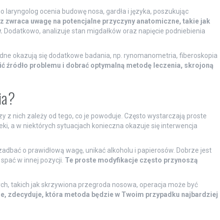
go laryngolog ocenia budowę nosa, gardła i języka, poszukując
z zwraca uwagę na potencjalne przyczyny anatomiczne, takie jak
.
Dodatkowo, analizuje stan migdałków oraz napięcie podniebienia
będne okazują się dodatkowe badania, np. rynomanometria, fiberoskopia
lić źródło problemu i dobrać optymalną metodę leczenia, skrojoną
ia?
zy z nich zależy od tego, co je powoduje. Często wystarczają proste
i, a w niektórych sytuacjach konieczna okazuje się interwencja
adbać o prawidłową wagę, unikać alkoholu i papierosów. Dobrze jest
pać w innej pozycji.
Te proste modyfikacje często przynoszą
h, takich jak skrzywiona przegroda nosowa, operacja może być
zie, zdecyduje, która metoda będzie w Twoim przypadku najbardziej