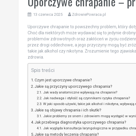
Uporczywe chrapanie – prz
13 czerwca 2025
ZdrowiePowraca.pl
Uporczywe chrapanie to powszechny problem, który doty
Choć dla niektórych może wydawać się to jedynie drobny
problemów zdrowotnych oraz zakłóceń w życiu codzien
przez drogi oddechowe, a jego przyczyny mogą być zró
takie jak alkohol czy nikotyna. Zrozumienie tego zjawiska
zdrowia.
Spis treści
Czym jest uporczywe chrapanie?
Jakie są przyczyny uporczywego chrapania?
Jak wady anatomiczne wpływają na chrapanie?
Jak nadwaga i otyłość są czynnikami ryzyka chrapania?
W jaki sposób używki, takie jak alkohol i nikotyna, wpływają
Jakie są objawy chrapania i ich skutki?
Jakie problemy ze snem i zdrowiem mogą wystąpić w wyni
Jak przebiega diagnostyka uporczywego chrapania?
Jak wygląda konsultacja laryngologiczna w przypadku chra
Jakie są metody leczenia chrapania?