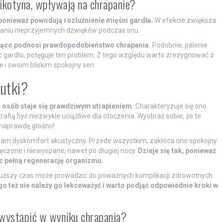
 nikotyna, wpływają na chrapanie?
 ponieważ powodują rozluźnienie mięśni gardła.
W efekcie zwiększa
tawaniu nieprzyjemnych dźwięków podczas snu.
ąco podnosi prawdopodobieństwo chrapania.
Podobnie, palenie
ąc gardło, potęguje ten problem. Z tego względu warto zrezygnować z
 i swoim bliskim spokojny sen.
kutki?
u osób staje się prawdziwym utrapieniem.
Charakteryzuje się ono
fią być niezwykle uciążliwe dla otoczenia. Wyobraź sobie, że te
 naprawdę głośno!
sam dyskomfort akustyczny. Przede wszystkim, zakłóca ono spokojny
ęczone i niewyspane, nawet po długiej nocy.
Dzieje się tak, ponieważ
ąc pełną regenerację organizmu.
łuższy czas może prowadzić do poważnych komplikacji zdrowotnych.
o też nie należy go lekceważyć i warto podjąć odpowiednie kroki w
wystąpić w wyniku chrapania?