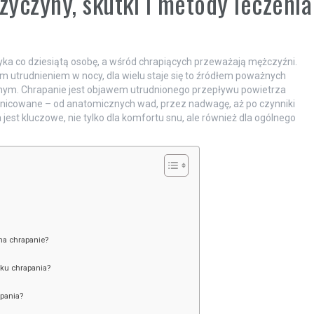
yczyny, skutki i metody leczenia
ka co dziesiątą osobę, a wśród chrapiących przeważają mężczyźni.
m utrudnieniem w nocy, dla wielu staje się to źródłem poważnych
nym. Chrapanie jest objawem utrudnionego przepływu powietrza
żnicowane – od anatomicznych wad, przez nadwagę, aż po czynniki
 jest kluczowe, nie tylko dla komfortu snu, ale również dla ogólnego
 na chrapanie?
ku chrapania?
pania?